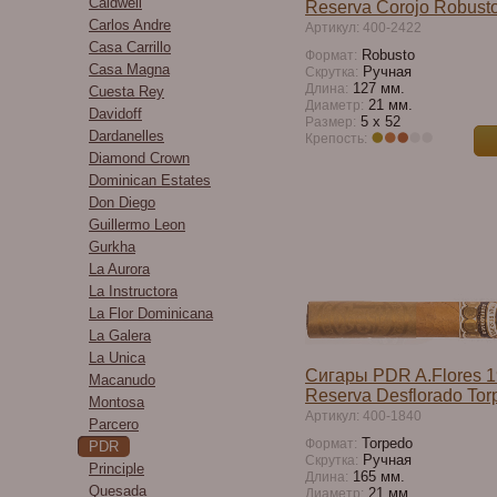
Caldwell
Reserva Corojo Robust
Carlos Andre
Артикул: 400-2422
Casa Carrillo
Robusto
Формат:
Casa Magna
Ручная
Скрутка:
127 мм.
Длина:
Cuesta Rey
21 мм.
Диаметр:
Davidoff
5 х 52
Размер:
Dardanelles
Крепость:
Diamond Crown
Dominican Estates
Don Diego
Guillermo Leon
Gurkha
La Aurora
La Instructora
La Flor Dominicana
La Galera
La Unica
Сигары PDR A.Flores 1
Macanudo
Reserva Desflorado Tor
Montosa
Артикул: 400-1840
Parcero
Torpedo
Формат:
PDR
Ручная
Скрутка:
Principle
165 мм.
Длина:
Quesada
21 мм.
Диаметр: