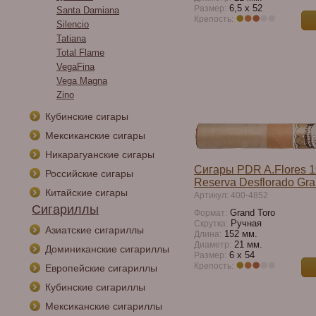
6,5 x 52
Размер:
Santa Damiana
Крепость:
Silencio
Tatiana
Total Flame
VegaFina
Vega Magna
Zino
Кубинские сигары
Мексиканские сигары
Никарагуанские сигары
Сигары PDR A.Flores 1
Российские сигары
Reserva Desflorado Gra
Китайские сигары
Артикул: 400-4852
Сигариллы
Grand Toro
Формат:
Ручная
Скрутка:
Азиатские сигариллы
152 мм.
Длина:
21 мм.
Диаметр:
Доминиканские сигариллы
6 x 54
Размер:
Крепость:
Европейские сигариллы
Кубинские сигариллы
Мексиканские сигариллы