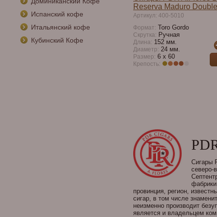
Доминиканский Кофе
Reserva Maduro Doubl
Испанский кофе
Артикул: 400-5010
Итальянский кофе
Toro Gordo
Формат:
Ручная
Скрутка:
Кубинский Кофе
152 мм.
Длина:
24 мм.
Диаметр:
6 х 60
Размер:
Крепость:
PD
Сигары 
северо-в
Септент
фабрики
провинция, регион, известн
сигар, в том числе знамени
неизменно производит безу
является и владельцем ком