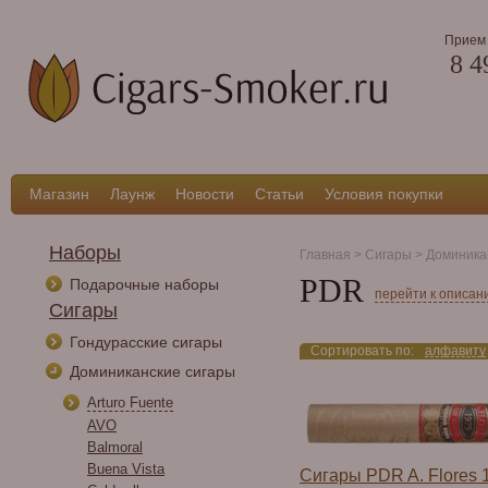
Прием 
8 4
Магазин
Лаунж
Новости
Статьи
Условия покупки
Наборы
Главная
>
Сигары
>
Доминика
PDR
Подарочные наборы
перейти к описан
Сигары
Гондурасские сигары
Сортировать по:
алфавиту
Доминиканские сигары
Arturo Fuente
AVO
Balmoral
Buena Vista
Сигары PDR A. Flores 