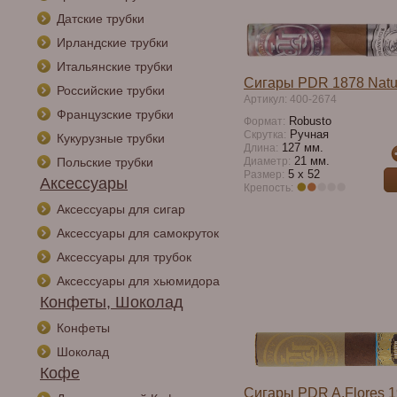
Датские трубки
Ирландские трубки
Итальянские трубки
Сигары PDR 1878 Natu
Российские трубки
Артикул: 400-2674
Французские трубки
Robusto
Формат:
Ручная
Скрутка:
Кукурузные трубки
127 мм.
Длина:
21 мм.
Польские трубки
Диаметр:
5 х 52
Размер:
Аксессуары
Крепость:
Аксессуары для сигар
Аксессуары для самокруток
Аксессуары для трубок
Аксессуары для хьюмидора
Конфеты, Шоколад
Конфеты
Шоколад
Кофе
Сигары PDR A.Flores 1