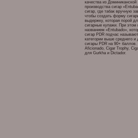
качества из Доминиканской 
производства сигар «Entuba
сигар, где табак вручную з
чтобы создать форму сигар
выдержку, которая порой дл
сигарные купажи. При этом
названием «Entubado», кото
сигар PDR подчас называют 
категории выше среднего и
сигары PDR на 90+ баллов. 
Aficionado, Cigar Trophy, 
для Gurkha и Dictador.