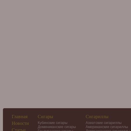
Главная
Сигары
Сигариллы
Новости
Кубинские сигары
Азиатские сигариллы
Доминиканские сигары
Американские сигариллы
Статьи