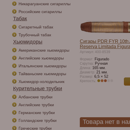
Никарагуанские сигариллы
Российские сигариллы
Табак
Сигаретный табак
Трубочный табак
Хьюмидоры
Сигары PDR FYR 10th 
Reserva Limitada Figur
Американские хьюмидоры
Артикул: 400-8539
Английские хьюмидоры
Figurado
Формат:
Ручная
Скрутка:
Итальянские хьюмидоры
165 мм.
Длина:
21 мм.
Диаметр:
Тайваньские хьюмидоры
6,5 × 52
Размер:
Крепость:
Хьюмидор-холодильник
Курительные трубки
Албанские трубки
Английские трубки
Германские трубки
Голландские трубки
Товара нет в н
Греческие трубки