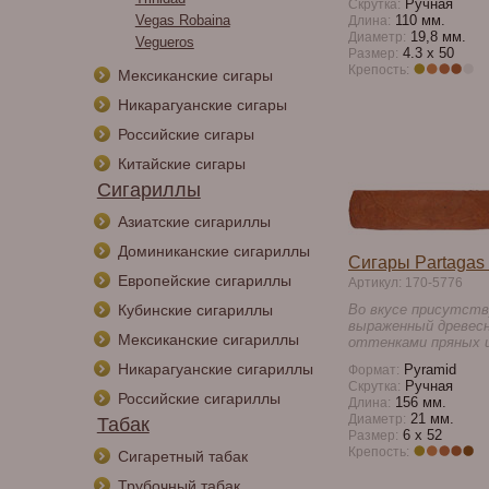
Ручная
Скрутка:
Vegas Robaina
110 мм.
Длина:
19,8 мм.
Диаметр:
Vegueros
4.3 x 50
Размер:
Крепость:
Мексиканские сигары
Никарагуанские сигары
Российские сигары
Китайские сигары
Сигариллы
Азиатские сигариллы
Доминиканские сигариллы
Сигары Partagas 
Европейские сигариллы
Артикул: 170-5776
Кубинские сигариллы
Во вкусе присутств
выраженный древесн
Мексиканские сигариллы
оттенками пряных 
Никарагуанские сигариллы
Pyramid
Формат:
Ручная
Скрутка:
Российские сигариллы
156 мм.
Длина:
21 мм.
Диаметр:
Табак
6 x 52
Размер:
Крепость:
Сигаретный табак
Трубочный табак