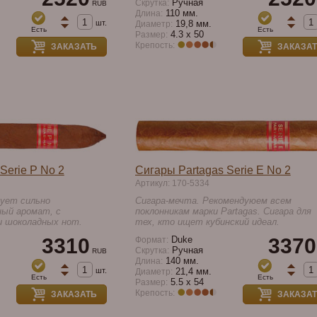
Ручная
Скрутка:
RUB
110 мм.
Длина:
шт.
19,8 мм.
Диаметр:
Есть
Есть
4.3 x 50
Размер:
Крепость:
ЗАКАЗАТЬ
ЗАКАЗА
Serie P No 2
Сигары Partagas Serie E No 2
Артикул: 170-5334
ует сильно
Сигара-мечта. Рекомендуюем всем
ый аромат, с
поклонникам марки Partagas. Сигара для
и шоколадных нот.
тех, кто ищет кубинский идеал.
3310
Duke
3370
Формат:
Ручная
Скрутка:
RUB
140 мм.
Длина:
шт.
21,4 мм.
Диаметр:
Есть
Есть
5.5 x 54
Размер:
Крепость:
ЗАКАЗАТЬ
ЗАКАЗА