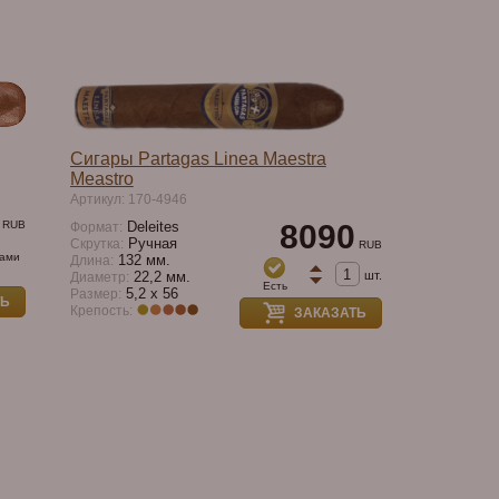
Сигары Partagas Linea Maestra
Meastro
Артикул: 170-4946
RUB
Deleites
8090
Формат:
Ручная
Скрутка:
RUB
ками
132 мм.
Длина:
шт.
22,2 мм.
Диаметр:
Есть
5,2 х 56
Размер:
ТЬ
Крепость:
ЗАКАЗАТЬ