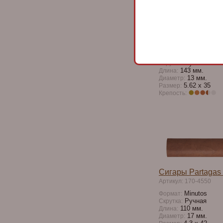
Connaisseur № 3
Артикул: 170-3042
Изящная сигара, со
удовлетворяет изыс
хороша в час аппер
Corona
Формат:
Ручная
Скрутка:
143 мм.
Длина:
13 мм.
Диаметр:
5.62 x 35
Размер:
Крепость:
Сигары Partagas 
Артикул: 170-4550
Minutos
Формат:
Ручная
Скрутка:
110 мм.
Длина:
17 мм.
Диаметр: