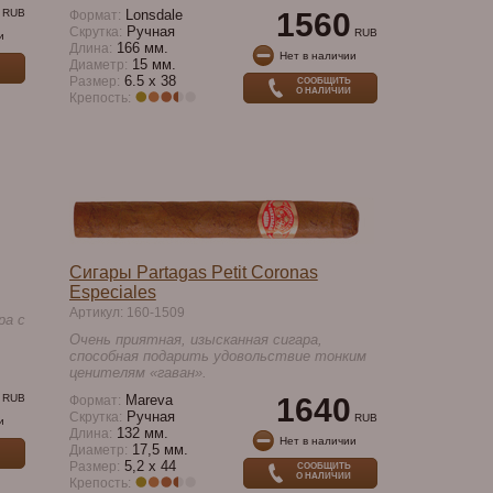
RUB
Lonsdale
1560
Формат:
Ручная
Скрутка:
RUB
и
166 мм.
Длина:
Нет в наличии
15 мм.
Диаметр:
6.5 x 38
Размер:
СООБЩИТЬ
О НАЛИЧИИ
Крепость:
Сигары Partagas Petit Coronas
Especiales
Артикул: 160-1509
ра с
Очень приятная, изысканная сигара,
способная подарить удовольствие тонким
ценителям «гаван».
RUB
Mareva
1640
Формат:
Ручная
Скрутка:
RUB
и
132 мм.
Длина:
Нет в наличии
17,5 мм.
Диаметр:
5,2 x 44
Размер:
СООБЩИТЬ
О НАЛИЧИИ
Крепость: