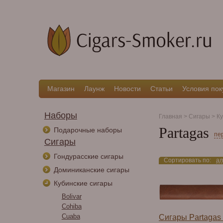
Магазин
Лаунж
Новости
Статьи
Условия пок
Наборы
Главная
>
Сигары
>
Ку
Partagas
Подарочные наборы
пе
Сигары
Гондурасские сигары
Сортировать по:
ал
Доминиканские сигары
Кубинские сигары
Bolivar
Cohiba
Cuaba
Сигары Partagas