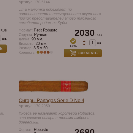
Артикул: 170-5144
Эта малютка побеждает по
интенсивности и насыщенности вкуса всех
прочих представителей этого табачного
семейства родом из Кубы.
Petit Robusto
2030
Формат:
RUB
Ручная
Скрутка:
RUB
шт.
90 мм.
Длина:
шт.
20 мм.
Диаметр:
Есть
3.5 x 50
Размер:
ТЬ
Крепость:
ЗАКАЗАТЬ
Сигары Partagas Serie D No 4
Артикул: 170-2950
ам,
Иногда ее называют королевой Robustos,
это крепкая сигара с тонами амбры и
древесины.
Robusto
2680
Формат: