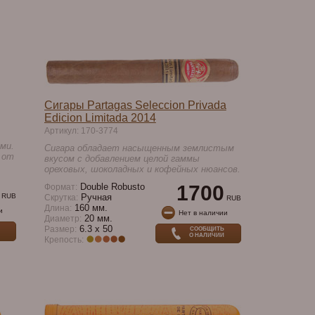
Сигары Partagas Seleccion Privada
Edicion Limitada 2014
Артикул: 170-3774
ми.
Сигара обладает насыщенным землистым
 от
вкусом с добавлением целой гаммы
ореховых, шоколадных и кофейных нюансов.
Double Robusto
1700
Формат:
RUB
Ручная
Скрутка:
RUB
160 мм.
Длина:
и
Нет в наличии
20 мм.
Диаметр:
6.3 x 50
Размер:
СООБЩИТЬ
О НАЛИЧИИ
Крепость: