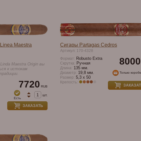
Linea Maestra
Сигары Partagas Cedros
Артикул: 170-4328
Robusto Extra
8000
Формат:
Ручная
Скрутка:
Linda Maestra Origin вы
135 мм.
Длина:
ься к истокам
19,8 мм.
Диаметр:
Только короб
традиции.
5,3 х 50
Размер:
7720
Крепость:
ЗАКАЗА
RUB
шт.
Есть
ЗАКАЗАТЬ