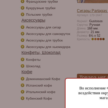
Французские трубки
Кукурузные трубки
Сигары Partagas 
Польские трубки
Артикул: 170-1647
Аксессуары
Gustosos
Формат:
Ручная
Скрутка:
Аксессуары для сигар
168 мм.
Длина:
21 мм.
Диаметр:
Аксессуары для самокруток
6⅝ х 52
Размер:
Крепость:
Аксессуары для трубок
Аксессуары для хьюмидора
Конфеты, Шоколад
Конфеты
Шоколад
Кофе
Товара нет
Доминиканский Кофе
Испанский кофе
Во исполнение 
Итальянский кофе
воздействия окр
мага
Кубинский Кофе
Сигары Partagas 