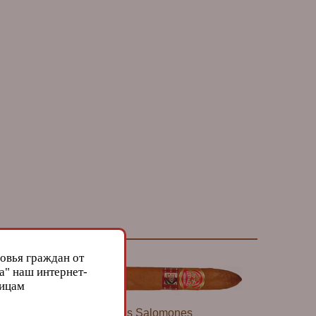
овья граждан от
а" наш интернет-
лицам
Сигары Partagas Salomones