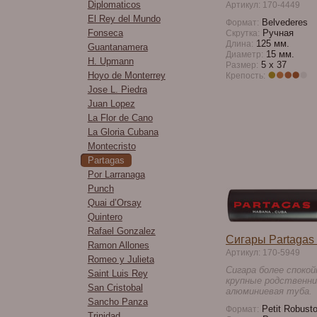
Diplomaticos
Артикул: 170-4449
El Rey del Mundo
Belvederes
Формат:
Fonseca
Ручная
Скрутка:
125 мм.
Длина:
Guantanamera
15 мм.
Диаметр:
H. Upmann
5 x 37
Размер:
Hoyo de Monterrey
Крепость:
Jose L. Piedra
Juan Lopez
La Flor de Cano
La Gloria Cubana
Montecristo
Partagas
Por Larranaga
Punch
Quai d’Orsay
Quintero
Rafael Gonzalez
Сигары Partagas 
Ramon Allones
Артикул: 170-5949
Romeo y Julieta
Сигара более спокой
Saint Luis Rey
крупные родственни
San Cristobal
алюминиевая туба.
Sancho Panza
Petit Robust
Формат:
Trinidad