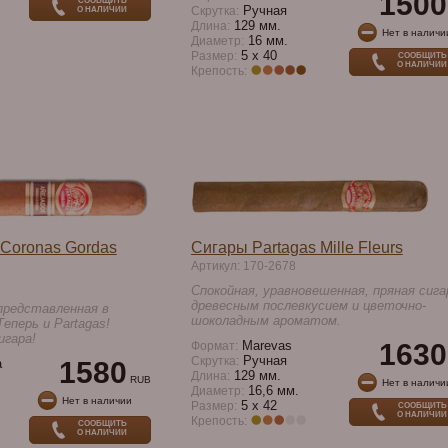
1500
СООБЩИТЬ
Ручная
Скрутка:
О НАЛИЧИИ
129 мм.
Длина:
Нет в наличи
16 мм.
Диаметр:
5 x 40
Размер:
СООБЩИТЬ
О НАЛИЧИИ
Крепость:
 Coronas Gordas
Сигары Partagas Mille Fleurs
Артикул: 170-2678
Спокойная, уравновешенная, пряная сига
древесным послевкусием и цветочно-
представленная в
шоколадным ароматом.
Теперь и Partagas!
игара!
Marevas
1630
Формат:
Ручная
Скрутка:
a
1580
129 мм.
Длина:
RUB
Нет в наличи
16,6 мм.
Диаметр:
Нет в наличии
5 x 42
Размер:
СООБЩИТЬ
О НАЛИЧИИ
Крепость:
СООБЩИТЬ
О НАЛИЧИИ