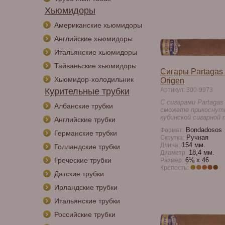
Хьюмидоры
Американские хьюмидоры
Английские хьюмидоры
Итальянские хьюмидоры
Тайваньские хьюмидоры
Сигары Partagas 
Хьюмидор-холодильник
Origen
Курительные трубки
Артикул: 300-9973
С сигарами Partagas 
Албанские трубки
сможете прикоснут
кубинской сигарной 
Английские трубки
Bondadosos
Формат:
Германские трубки
Ручная
Скрутка:
154 мм.
Длина:
Голландские трубки
18,4 мм.
Диаметр:
Греческие трубки
6⅛ х 46
Размер:
Крепость:
Датские трубки
Ирландские трубки
Итальянские трубки
Российские трубки