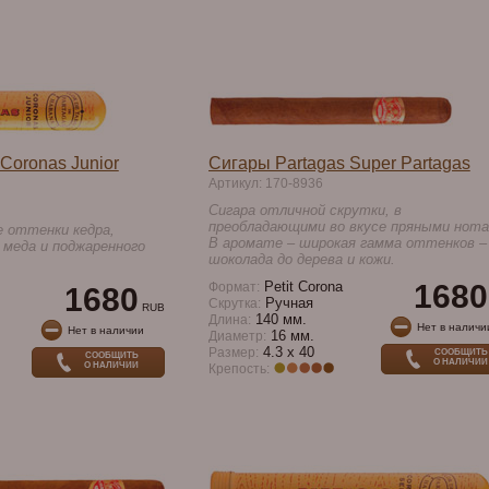
Coronas Junior
Сигары Partagas Super Partagas
Артикул: 170-8936
Сигара отличной скрутки, в
преобладающими во вкусе пряными нота
е оттенки кедра,
В аромате – широкая гамма оттенков –
, меда и поджаренного
шоколада до дерева и кожи.
Petit Corona
1680
Формат:
1680
Ручная
Скрутка:
RUB
140 мм.
Длина:
Нет в наличи
Нет в наличии
16 мм.
Диаметр:
4.3 x 40
Размер:
СООБЩИТЬ
СООБЩИТЬ
О НАЛИЧИИ
О НАЛИЧИИ
Крепость: