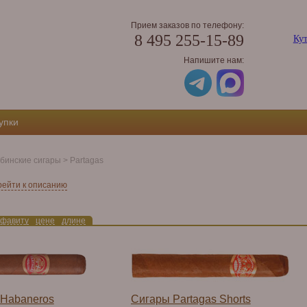
Прием заказов по телефону:
8 495 255-15-89
Кут
Напишите нам:
упки
бинские сигары
>
Partagas
рейти к описанию
фавиту
цене
длине
 Habaneros
Сигары Partagas Shorts