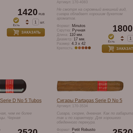
Артикул: 170-4083
1420
Не смотря на скромный внешний вид,
сигара обладает хорошим букетом
RUB
ароматов.
шт.
Есть
Minutos
1800
Формат:
Ручная
Скрутка:
ЗАКАЗАТЬ
110 мм.
Длина:
17 мм.
Диаметр:
Есть
4.3 x 42
Размер:
Крепость:
ЗАКАЗА
Serie D No 5 Tubos
Сигары Partagas Serie D No 5
Артикул: 170-3534
ная, чем ее более
Сигара, скорее, дневная. Как по габарит
цы. Черная
так и по характеру. Для хорошего
обеденного перекура.
o
2520
Petit Robusto
2520
Формат: