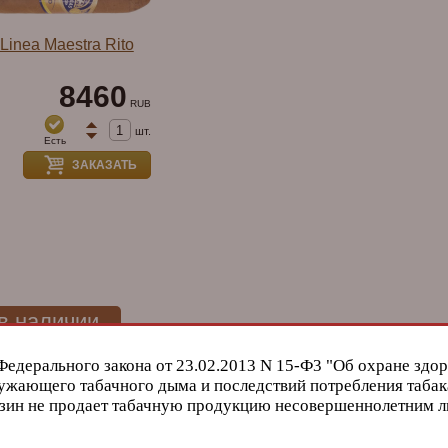
Linea Maestra Rito
8460
RUB
шт.
Есть
ЗАКАЗАТЬ
 в наличии
Федерального закона от 23.02.2013 N 15-Ф3 "Об охране здор
ужающего табачного дыма и последствий потребления табак
зин не продает табачную продукцию несовершеннолетним 
Serie Du
Сигары Partagas Serie C No 3 LE