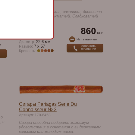
Артикул: 170-8111
легкая ментольность, эвкалипт, древесина.
Пепел рыхлый и лохматый. Сладковатый
уск
древесный баланс.
Salomon
860
Формат:
Ручная
Скрутка:
RUB
180 мм.
Длина:
RUB
Нет в наличии
22,6 мм.
Диаметр:
и
7 x 57
Размер:
СООБЩИТЬ
О НАЛИЧИИ
Крепость:
Сигары Partagas Serie Du
Connaisseur № 2
Артикул: 170-6458
Во
, с
Сигара способна подарить максимум
удовольствия в сочетания с выдержанным
коньяком или молодым виски.