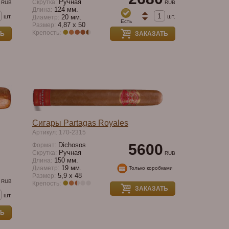
Ручная
Скрутка:
RUB
RUB
124 мм.
Длина:
шт.
шт.
20 мм.
Диаметр:
Есть
4,87 x 50
Размер:
Крепость:
ТЬ
ЗАКАЗАТЬ
Сигары Partagas Royales
Артикул: 170-2315
Dichosos
5600
Формат:
Ручная
Скрутка:
RUB
150 мм.
Длина:
19 мм.
Диаметр:
Только коробками
5,9 х 48
Размер:
RUB
Крепость:
ЗАКАЗАТЬ
шт.
ТЬ