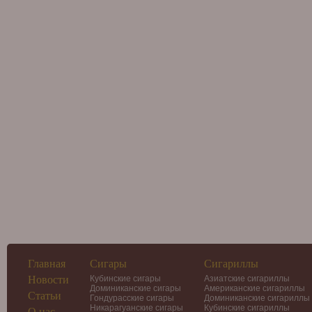
Главная
Сигары
Сигариллы
Новости
Кубинские сигары
Азиатские сигариллы
Доминиканские сигары
Американские сигариллы
Статьи
Гондурасские сигары
Доминиканские сигариллы
Никарагуанские сигары
Кубинские сигариллы
О нас