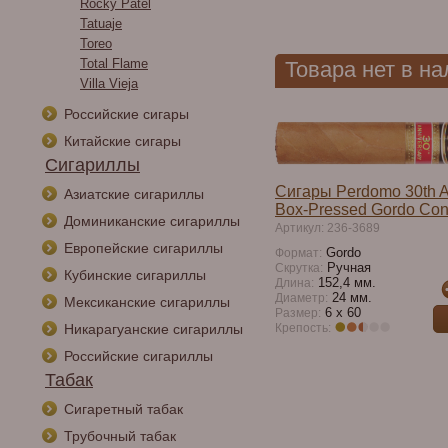
Rocky Patel
Tatuaje
Toreo
Total Flame
Товара нет в н
Villa Vieja
Российские сигары
Китайские сигары
Сигариллы
Сигары Perdomo 30th A
Азиатские сигариллы
Box-Pressed Gordo Con
Доминиканские сигариллы
Артикул: 236-3689
Европейские сигариллы
Gordo
Формат:
Ручная
Скрутка:
Кубинские сигариллы
152,4 мм.
Длина:
24 мм.
Диаметр:
Мексиканские сигариллы
6 x 60
Размер:
Никарагуанские сигариллы
Крепость:
Российские сигариллы
Табак
Сигаретный табак
Трубочный табак