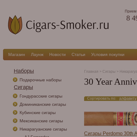
Прием 
8 4
Магазин
Лаунж
Новости
Статьи
Условия покупки
Наборы
Главная
>
Сигары
>
Никарагу
30 Year Anniv
Подарочные наборы
Сигары
Гондурасские сигары
Сортировать по:
алфавиту
Доминиканские сигары
Кубинские сигары
Мексиканские сигары
Никарагуанские сигары
Сигары Perdomo 30th A