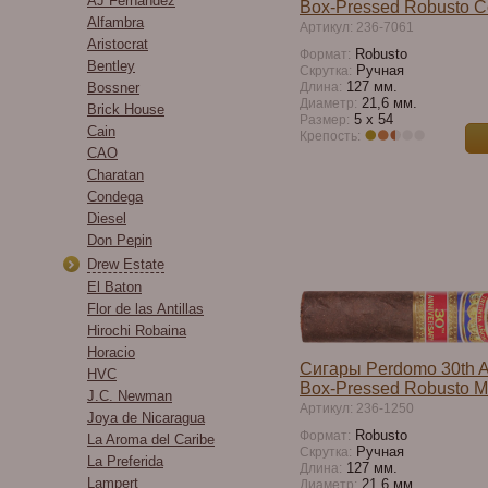
AJ Fernandez
Box-Pressed Robusto C
Alfambra
Артикул: 236-7061
Aristocrat
Robusto
Формат:
Bentley
Ручная
Скрутка:
127 мм.
Bossner
Длина:
21,6 мм.
Диаметр:
Brick House
5 х 54
Размер:
Cain
Крепость:
CAO
Charatan
Condega
Diesel
Don Pepin
Drew Estate
El Baton
Flor de las Antillas
Hirochi Robaina
Horacio
Сигары Perdomo 30th A
HVC
Box-Pressed Robusto M
J.C. Newman
Артикул: 236-1250
Joya de Nicaragua
Robusto
Формат:
La Aroma del Caribe
Ручная
Скрутка:
La Preferida
127 мм.
Длина:
Lampert
21,6 мм.
Диаметр: