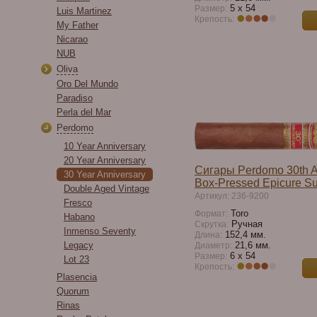
5 x 54
Размер:
Luis Martinez
Крепость:
My Father
Nicarao
NUB
Oliva
Oro Del Mundo
Paradiso
Perla del Mar
Perdomo
10 Year Anniversary
20 Year Anniversary
Сигары Perdomo 30th A
30 Year Anniversary
Box-Pressed Epicure S
Double Aged Vintage
Артикул: 236-9200
Fresco
Toro
Формат:
Habano
Ручная
Скрутка:
Inmenso Seventy
152,4 мм.
Длина:
Legacy
21,6 мм.
Диаметр:
6 x 54
Размер:
Lot 23
Крепость:
Plasencia
Quorum
Rinas