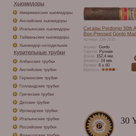
Хьюмидоры
Американские хьюмидоры
Английские хьюмидоры
Сигары Perdomo 30th A
Итальянские хьюмидоры
Box-Pressed Gordo Ma
Тайваньские хьюмидоры
Артикул: 236-2530
Хьюмидор-холодильник
Gordo
Формат:
Ручная
Курительные трубки
Скрутка:
152,4 мм.
Длина:
24 мм.
Диаметр:
Албанские трубки
6 x 60
Размер:
Английские трубки
Крепость:
Германские трубки
Голландские трубки
Греческие трубки
Датские трубки
Ирландские трубки
30 
Итальянские трубки
Российские трубки
Французские трубки