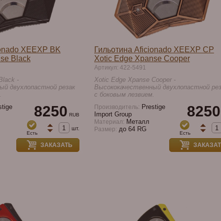
ionado XEEXP BK
Гильотина Aficionado XEEXP CP
se Black
Xotic Edge Xpanse Cooper
Артикул: 422-5491
Black -
Xotic Edge Xpanse Cooper -
ый двухлопастной резак
Высококачественный двухлопастной рез
.
с боковым лезвием.
tige
8250
Prestige
8250
Производитель:
Import Group
RUB
Металл
Материал:
шт.
до 64 RG
Размер:
Есть
Есть
ЗАКАЗАТЬ
ЗАКАЗА