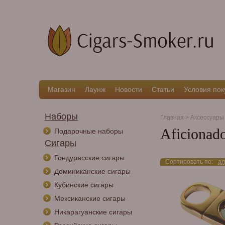
Магазин
Лаунж
Новости
Статьи
Условия пок
Наборы
Главная
>
Аксессуары
Aficionad
Подарочные наборы
Сигары
Гондурасские сигары
Сортировать по:
ал
Доминиканские сигары
Кубинские сигары
Мексиканские сигары
Никарагуанские сигары