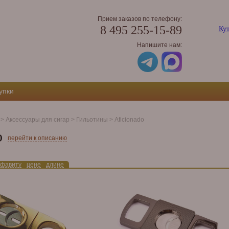
Прием заказов по телефону:
8 495 255-15-89
Кут
Напишите нам:
упки
>
Аксессуары для сигар
>
Гильотины
>
Aficionado
o
перейти к описанию
фавиту
цене
длине