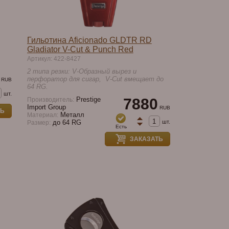
Гильотина Aficionado GLDTR RD
Gladiator V-Cut & Punch Red
Артикул: 422-8427
2 типа резки: V-Образный вырез и
перфоратор для сигар, V-Cut вмещает до
RUB
64 RG.
шт.
Prestige
7880
Производитель:
Import Group
RUB
ТЬ
Металл
Материал:
шт.
до 64 RG
Размер:
Есть
ЗАКАЗАТЬ