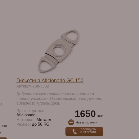
Гильотина Aficionado GC 150
Артикул: 138-3332
Добротная металлическая гильотина в
черной упаковке. Незаменимый инструмент
сигарного курильщика.
во
Производитель:
1650
Aficionado
RUB
Металл
Материал:
Нет в наличии
до 56 RG
Размер:
RUB
СООБЩИТЬ
и
О НАЛИЧИИ