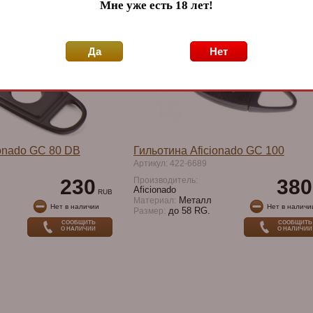
 в наличии
Мне уже есть 18 лет!
Да
Нет
ionado GC 80 DB
Гильотина Aficionado GC 100
Артикул: 422-6689
230
Производитель:
380
Aficionado
RUB
Металл
Материал:
Нет в наличии
Нет в наличи
до 58 RG.
Размер:
СООБЩИТЬ
СООБЩИТЬ
О НАЛИЧИИ
О НАЛИЧИИ