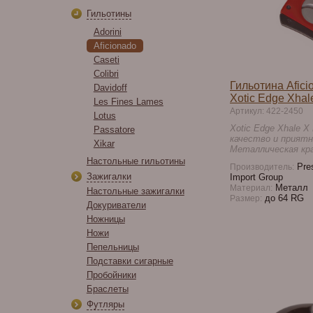
Гильотины
Adorini
Aficionado
Caseti
Colibri
Гильотина Afic
Davidoff
Xotic Edge Xhal
Les Fines Lames
Артикул: 422-2450
Lotus
Xotic Edge Xhale X
Passatore
качество и приятн
Xikar
Металлическая кра
Настольные гильотины
Pres
Производитель:
Зажигалки
Import Group
Металл
Материал:
Настольные зажигалки
до 64 RG
Размер:
Докуриватели
Ножницы
Ножи
Пепельницы
Подставки сигарные
Пробойники
Браслеты
Футляры