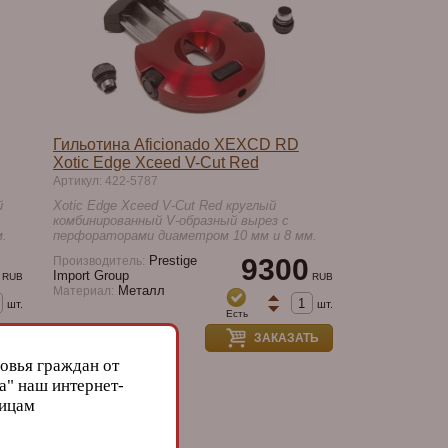
Гильотина Aficionado XEXCD RD
Xotic Edge Xceed V-Cut Red
Артикул: 422-5787
й
Xotic Edge Xceed V-Cut Red круглый
комбинированный V-образный вырез с
.
перфораторами диаметром 10 мм и 8 мм.
Prestige
9300
Производитель:
Import Group
RUB
RUB
Металл
Материал:
шт.
шт.
Есть
ТЬ
ЗАКАЗАТЬ
овья граждан от
а" наш интернет-
лицам