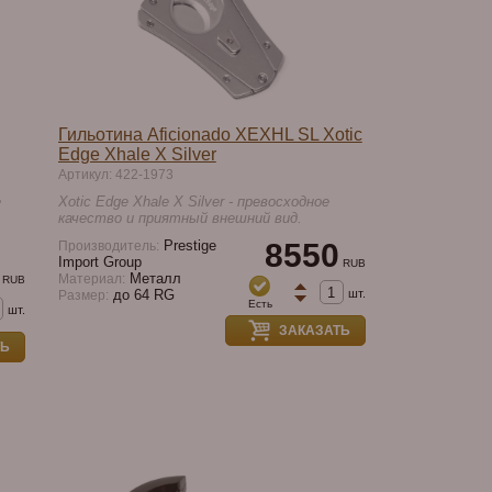
Гильотина Aficionado XEXHL SL Xotic
Edge Xhale X Silver
Артикул: 422-1973
е
Xotic Edge Xhale X Silver - превосходное
качество и приятный внешний вид.
Prestige
8550
Производитель:
Import Group
RUB
Металл
Материал:
RUB
шт.
до 64 RG
Размер:
Есть
шт.
ЗАКАЗАТЬ
ТЬ