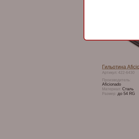
Товара нет
Гильотина Afic
Артикул: 422-6430
Производитель:
Aficionado
Сталь
Материал:
до 54 RG
Размер: