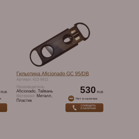
Гильотина Aficionado GC 95/DB
Артикул: 422-9911
Производитель:
530
Aficionado, Тайвань
RUB
RUB
Металл,
Материал:
и
Нет в наличии
Пластик
СООБЩИТЬ
О НАЛИЧИИ