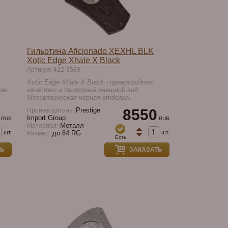
Гильотина Aficionado XEXHL BLK
Xotic Edge Xhale X Black
Артикул: 422-3589
Xotic Edge Xhale X Black - превосходное
ак
качество и приятный внешний вид.
Металлическая черная отделка.
Prestige
8550
Производитель:
Import Group
RUB
RUB
Металл
Материал:
шт.
шт.
до 64 RG
Размер:
Есть
ТЬ
ЗАКАЗАТЬ