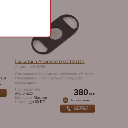
Гильотина Aficionado GC 106 DB
Артикул: 422-5265
Гильотина для сигар от Aficionado, Испания.
Незаменимый инструмент сигарного
RUB
курильщика.
и
Производитель:
380
Aficionado
RUB
Металл
Материал:
Нет в наличии
до 60 RG
Размер:
СООБЩИТЬ
О НАЛИЧИИ