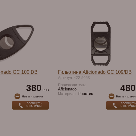
ionado GC 100 DB
Гильотина Aficionado GC 109/DB
Артикул: 422-5053
380
Производитель:
480
Aficionado
RUB
Пластик
Материал:
Нет в наличии
Нет в наличи
СООБЩИТЬ
СООБЩИТЬ
О НАЛИЧИИ
О НАЛИЧИИ