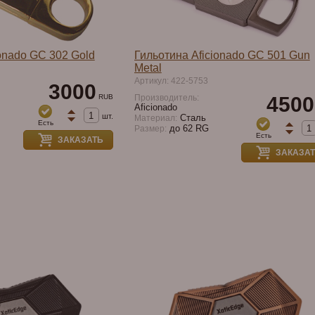
onado GC 302 Gold
Гильотина Aficionado GC 501 Gun
Metal
Артикул: 422-5753
3000
RUB
Производитель:
4500
Aficionado
шт.
Сталь
Материал:
Есть
до 62 RG
Размер:
Есть
ЗАКАЗАТЬ
ЗАКАЗА