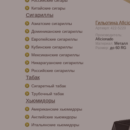
Российские сигары
Китайские сигары
Сигариллы
Гильотина Afici
Азиатские сигариллы
Артикул: 422-5220
Доминиканские сигариллы
Производитель:
Европейские сигариллы
Aficionado
Металл
Материал:
Кубинские сигариллы
до 60 RG
Размер:
Мексиканские сигариллы
Никарагуанские сигариллы
Российские сигариллы
Табак
Сигаретный табак
Трубочный табак
Хьюмидоры
Американские хьюмидоры
Английские хьюмидоры
Итальянские хьюмидоры