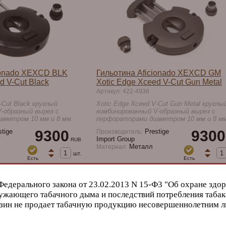
ionado XEXCD BLK
Гильотина Aficionado XEXCD GM
d V-Cut Black
Xotic Edge Xceed V-Cut Gun Metal
Артикул: 422-4936
-Cut Black круглый
Xotic Edge Xceed V-Cut Gun Metal круглы
-образный вырез с
комбинированный V-образный вырез с
аметром 10 мм и 8 мм.
перфораторами диаметром 10 мм и 8 мм
tige
9300
Prestige
9300
Производитель:
Import Group
RUB
Металл
Материал:
шт.
Есть
Есть
ЗАКАЗАТЬ
ЗАКАЗА
Федерального закона от 23.02.2013 N 15-Ф3 "Об охране здор
ужающего табачного дыма и последствий потребления табак
зин не продает табачную продукцию несовершеннолетним 