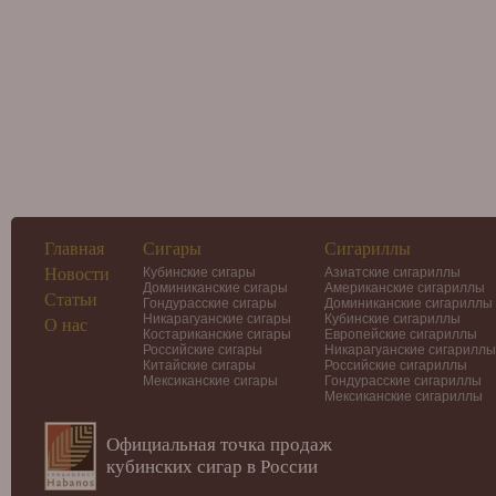
Главная
Сигары
Сигариллы
Новости
Кубинские сигары
Азиатские сигариллы
Доминиканские сигары
Американские сигариллы
Статьи
Гондурасские сигары
Доминиканские сигариллы
Никарагуанские сигары
Кубинские сигариллы
О нас
Костариканские сигары
Европейские сигариллы
Российские сигары
Никарагуанские сигариллы
Китайские сигары
Российские сигариллы
Мексиканские сигары
Гондурасские сигариллы
Мексиканские сигариллы
Официальная точка продаж
кубинских сигар в России