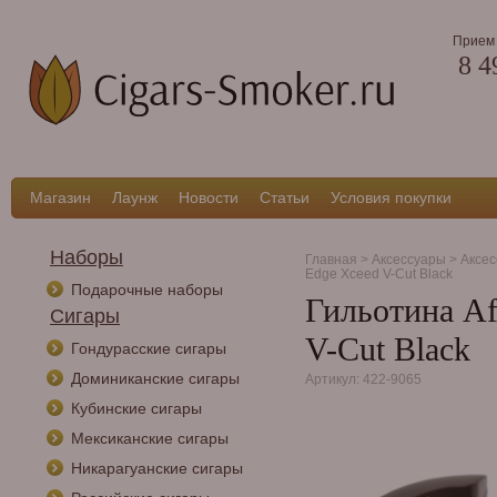
Прием 
8 4
Магазин
Лаунж
Новости
Статьи
Условия покупки
Наборы
Главная
>
Аксессуары
>
Аксес
Edge Xceed V-Cut Black
Подарочные наборы
Гильотина A
Сигары
V-Cut Black
Гондурасские сигары
Доминиканские сигары
Артикул: 422-9065
Кубинские сигары
Мексиканские сигары
Никарагуанские сигары