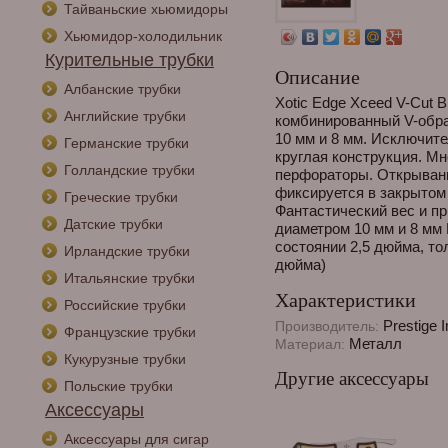
Тайваньские хьюмидоры
Хьюмидор-холодильник
Курительные трубки
Описание
Албанские трубки
Xotic Edge Xceed V-Cut 
Английские трубки
комбинированный V-обр
10 мм и 8 мм. Исключит
Германские трубки
круглая конструкция. М
Голландские трубки
перфораторы. Открывани
фиксируется в закрытом
Греческие трубки
Фантастический вес и 
Датские трубки
диаметром 10 мм и 8 мм
состоянии 2,5 дюйма, то
Ирландские трубки
дюйма)
Итальянские трубки
Характеристики
Российские трубки
Prestige 
Производитель:
Французские трубки
Металл
Материал:
Кукурузные трубки
Другие аксессуары
Польские трубки
Аксессуары
Аксессуары для сигар