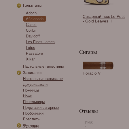
Гильотины
Adorini
Сигарный нож Le Petit
Aficionado
- Gold Leaves II
Caseti
Colibri
Davidoff
Les Fines Lames
Lotus
Сигары
Passatore
Xikar
Настольные гильотины
Гильотина Colibri S-
Зажигалки
Horacio VI
cut, серый металлик
Настольные зажигалки
CU500T11
Докуриватели
Ножницы
Ножи
Пепельницы
Подставки сигарные
Отзывы
Пробойники
Браслеты
Имя:
Футляры