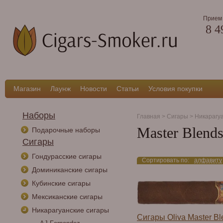
Прием 
8 4
Магазин
Лаунж
Новости
Статьи
Условия покупки
Наборы
Главная
>
Сигары
>
Никарагу
Master Blend
Подарочные наборы
Сигары
Гондурасские сигары
Сортировать по:
алфавиту
Доминиканские сигары
Кубинские сигары
Мексиканские сигары
Никарагуанские сигары
Сигары Oliva Master Bl