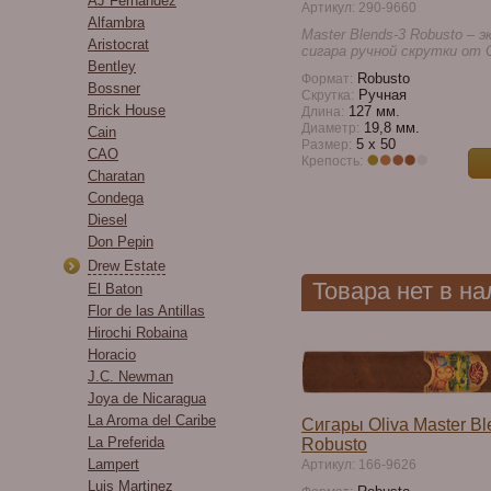
AJ Fernandez
Артикул: 290-9660
Alfambra
Master Blends-3 Robusto – 
Aristocrat
сигара ручной скрутки от Ol
Bentley
Robusto
Формат:
Bossner
Ручная
Скрутка:
Brick House
127 мм.
Длина:
19,8 мм.
Диаметр:
Cain
5 х 50
Размер:
CAO
Крепость:
Charatan
Condega
Diesel
Don Pepin
Drew Estate
Товара нет в н
El Baton
Flor de las Antillas
Hirochi Robaina
Horacio
J.C. Newman
Joya de Nicaragua
La Aroma del Caribe
Сигары Oliva Master Bl
La Preferida
Robusto
Lampert
Артикул: 166-9626
Luis Martinez