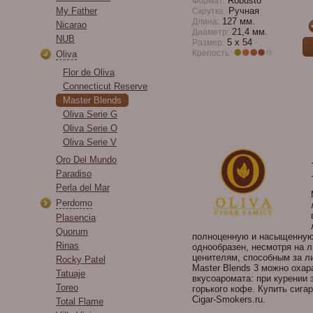
Robusto
Формат:
My Father
Ручная
Скрутка:
127 мм.
Длина:
Nicarao
21,4 мм.
Диаметр:
NUB
5 x 54
Размер:
Крепость:
Oliva
Flor de Oliva
Connecticut Reserve
Master Blends
Oliva Serie G
Oliva Serie O
Oliva Serie V
Oro Del Mundo
Paradiso
Perla del Mar
Perdomo
Plasencia
Quorum
полноценную и насыщенную 
Rinas
однообразен, несмотря на 
ценителям, способным за ли
Rocky Patel
Master Blends 3 можно охар
Tatuaje
вкусоаромата: при курении 
Toreo
горького кофе. Купить сига
Cigar-Smokers.ru.
Total Flame