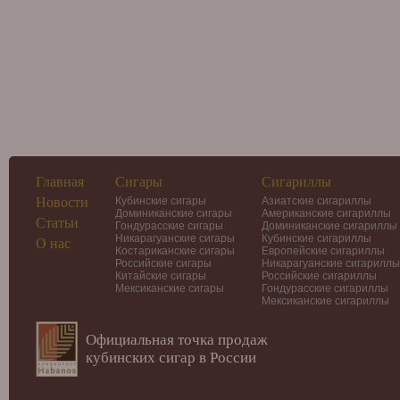
Главная
Сигары
Сигариллы
Новости
Кубинские сигары
Азиатские сигариллы
Доминиканские сигары
Американские сигариллы
Статьи
Гондурасские сигары
Доминиканские сигариллы
Никарагуанские сигары
Кубинские сигариллы
О нас
Костариканские сигары
Европейские сигариллы
Российские сигары
Никарагуанские сигариллы
Китайские сигары
Российские сигариллы
Мексиканские сигары
Гондурасские сигариллы
Мексиканские сигариллы
Официальная точка продаж
кубинских сигар в России