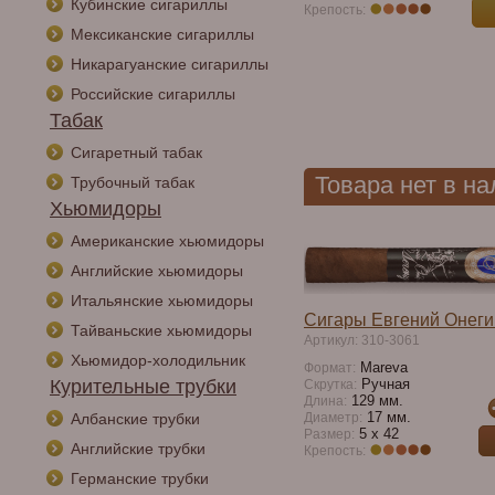
Кубинские сигариллы
Крепость:
Мексиканские сигариллы
Никарагуанские сигариллы
Российские сигариллы
Табак
Сигаретный табак
Товара нет в н
Трубочный табак
Хьюмидоры
Американские хьюмидоры
Английские хьюмидоры
Итальянские хьюмидоры
Сигары Евгений Онег
Тайваньские хьюмидоры
Артикул: 310-3061
Хьюмидор-холодильник
Mareva
Формат:
Курительные трубки
Ручная
Скрутка:
129 мм.
Длина:
17 мм.
Албанские трубки
Диаметр:
5 x 42
Размер:
Английские трубки
Крепость:
Германские трубки