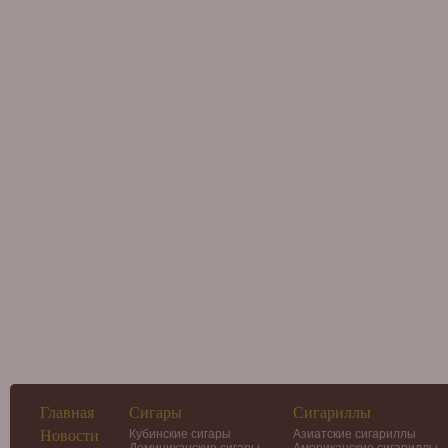
Главная
Сигары
Сигариллы
Новости
Кубинские сигары
Азиатские сигариллы