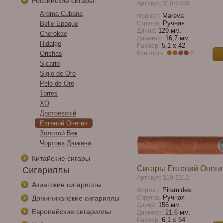
Российские сигары
Артикул: 310-8400
Aroma Cubana
Mareva
Формат:
Ручная
Belle Epoque
Скрутка:
129 мм.
Длина:
Cherokee
16,7 мм.
Диаметр:
Hidalgo
5,1 х 42
Размер:
Orishas
Крепость:
Sicario
Siglo de Oro
Pelo de Oro
Torres
XO
Достоевскiй
Евгений Онегин
Золотой Век
Чортова Дюжина
Китайские сигары
Сигары Евгений Онег
Сигариллы
Артикул: 310-3212
Азиатские сигариллы
Piramides
Формат:
Ручная
Доминиканские сигариллы
Скрутка:
156 мм.
Длина:
Европейские сигариллы
21,6 мм.
Диаметр:
6,1 x 54
Размер: