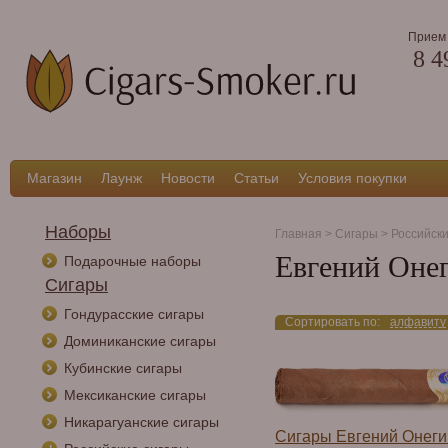
Прием 
8 4
Магазин
Лаунж
Новости
Статьи
Условия покупки
Наборы
Главная
>
Сигары
>
Российск
Евгений Оне
Подарочные наборы
Сигары
Гондурасские сигары
Сортировать по:
алфавиту
Доминиканские сигары
Кубинские сигары
Мексиканские сигары
Никарагуанские сигары
Сигары Евгений Онег