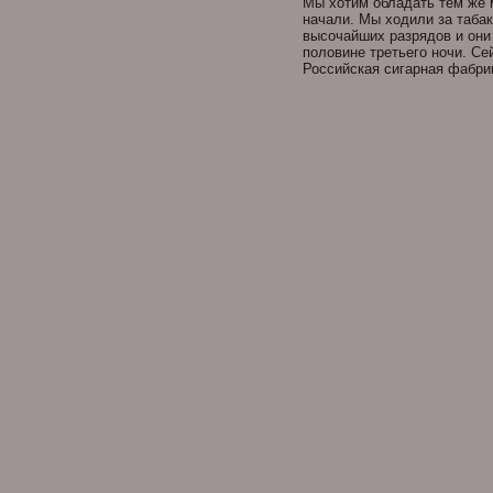
Мы хотим обладать тем же 
начали. Мы ходили за таба
высочайших разрядов и они
половине третьего ночи. Се
Российская сигарная фабрика