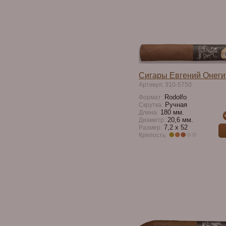
Сигары Евгений Онег
Артикул: 310-5750
Rodolfo
Формат:
Ручная
Скрутка:
180 мм.
Длина:
20,6 мм.
Диаметр:
7,2 х 52
Размер:
Крепость: