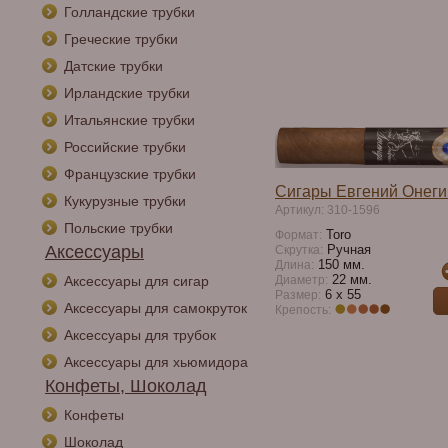
Голландские трубки
Греческие трубки
Датские трубки
Ирландские трубки
Итальянские трубки
Российские трубки
Французские трубки
Сигары Евгений Онег
Кукурузные трубки
Артикул: 310-1596
Польские трубки
Toro
Формат:
Аксессуары
Ручная
Скрутка:
150 мм.
Длина:
22 мм.
Аксессуары для сигар
Диаметр:
6 x 55
Размер:
Аксессуары для самокруток
Крепость:
Аксессуары для трубок
Аксессуары для хьюмидора
Конфеты, Шоколад
Конфеты
Шоколад