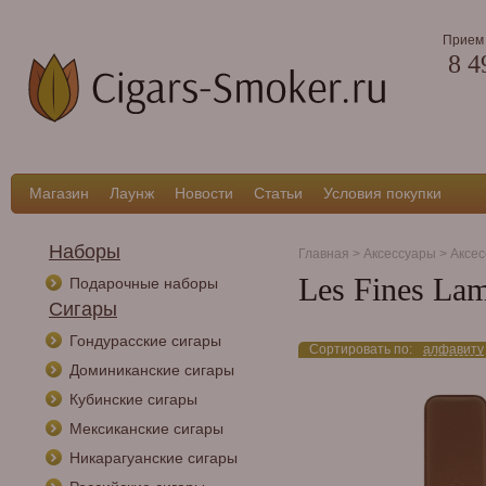
Прием 
8 4
Магазин
Лаунж
Новости
Статьи
Условия покупки
Наборы
Главная
>
Аксессуары
>
Аксес
Les Fines La
Подарочные наборы
Сигары
Гондурасские сигары
Сортировать по:
алфавиту
Доминиканские сигары
Кубинские сигары
Мексиканские сигары
Никарагуанские сигары