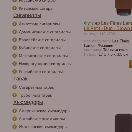
Российские сигары
Китайские сигары
Сигариллы
Футляр Les Fines Lam
Азиатские сигариллы
Le Petit - Duo - Brown
Доминиканские сигариллы
Артикул: 410-4799
Европейские сигариллы
Les Fines
Производитель:
Lames, Франция
Кубинские сигариллы
Телячья кожа
Материал:
17 х 7,5 х 3,5 см
Размер:
Мексиканские сигариллы
Никарагуанские сигариллы
Российские сигариллы
Табак
Сигаретный табак
Трубочный табак
Хьюмидоры
Американские хьюмидоры
Английские хьюмидоры
Итальянские хьюмидоры