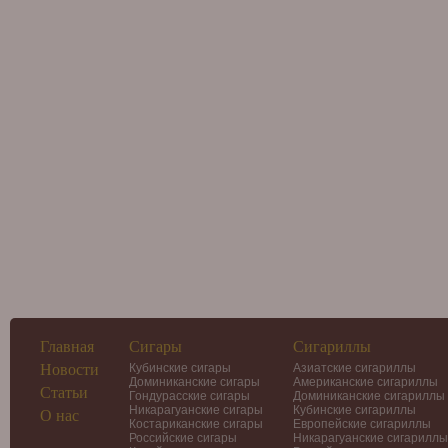
Главная
Сигары
Сигариллы
Новости
Кубинские сигары
Азиатские сигариллы
Доминиканские сигары
Американские сигариллы
Статьи
Гондурасские сигары
Доминиканские сигариллы
Никарагуанские сигары
Кубинские сигариллы
О нас
Костариканские сигары
Европейские сигариллы
Российские сигары
Никарагуанские сигариллы