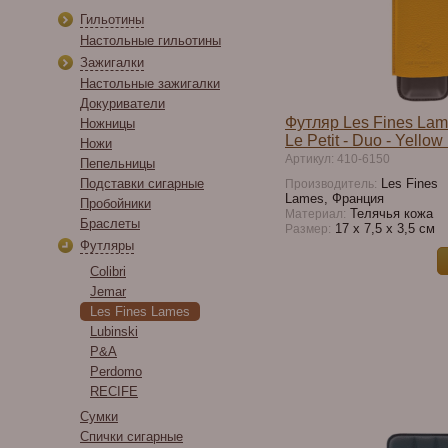
Гильотины
Настольные гильотины
Зажигалки
Настольные зажигалки
Докуриватели
Футляр Les Fines Lam
Ножницы
Le Petit - Duo - Yello
Ножи
Артикул: 410-6150
Пепельницы
Подставки сигарные
Les Fines
Производитель:
Lames, Франция
Пробойники
Телячья кожа
Материал:
Браслеты
17 х 7,5 х 3,5 см
Размер:
Футляры
Colibri
Jemar
Les Fines Lames
Lubinski
P&A
Perdomo
RECIFE
Сумки
Спички сигарные