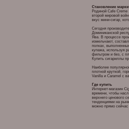
Становление марки
Родиной Cafe Creme 
второй мировой войн
вкус мини-сигар, ко
Сегодня производите
Доминиканской респу
Ява. В процессе про
измельчают, составл
полках, выполненных
купажа, используя р
фильтром и без, с п
Купить сигариллы пр
Наиболее популярной
плотной круткой, го
Vanilla и Caramel с
Где купить
Интернет-магазин Cig
времени, чтобы насл
верхнего ценового с
тенденциями на рынк
можно прямо сейчас