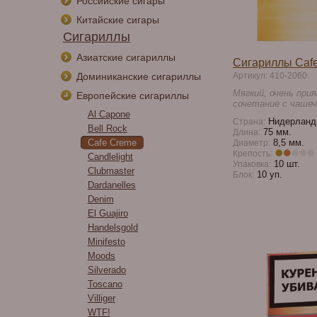
Российские сигары
Китайские сигары
Сигариллы
Азиатские сигариллы
Сигариллы Cafe
Доминиканские сигариллы
Артикул: 410-2060
Мягкий, очень при
Европейские сигариллы
сочетание с чашеч
Al Capone
Нидерланд
Страна:
Bell Rock
75 мм.
Длина:
Cafe Creme
8,5 мм.
Диаметр:
Крепость:
Candlelight
10 шт.
Упаковка:
Clubmaster
10 уп.
Блок:
Dardanelles
Denim
El Guajiro
Handelsgold
Minifesto
Moods
Silverado
Toscano
Villiger
WTF!