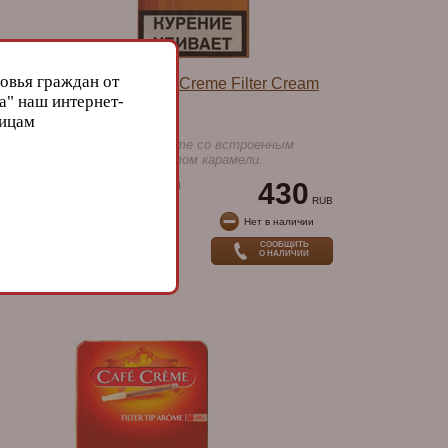
овья граждан от
e
Сигариллы Cafe Creme Filter Cream
а" наш интернет-
03
лицам
Артикул: 410-6891
Сигариллы Cafe Creme со встроенным
фильтром и ароматом карамели.
Нидерланды
430
Страна:
90 мм.
Длина:
RUB
RUB
8,5 мм.
Диаметр:
и
Нет в наличии
Крепость:
8 шт.
Упаковка:
СООБЩИТЬ
О НАЛИЧИИ
10 уп.
Блок: