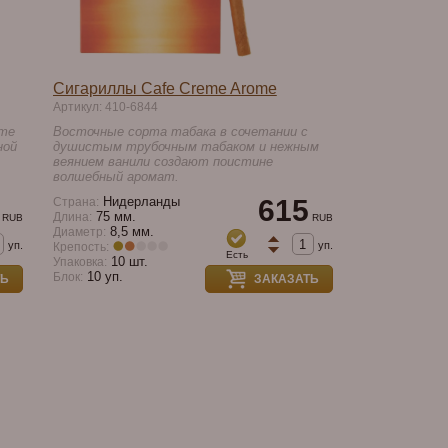
Сигариллы Cafe Creme Arome
Артикул: 410-6844
eme
Восточные сорта табака в сочетании с
ной
душистым трубочным табаком и нежным
веянием ванили создают поистине
волшебный аромат.
Нидерланды
615
Страна:
75 мм.
Длина:
RUB
RUB
8,5 мм.
Диаметр:
уп.
уп.
Крепость:
Есть
10 шт.
Упаковка:
10 уп.
Блок:
ТЬ
ЗАКАЗАТЬ