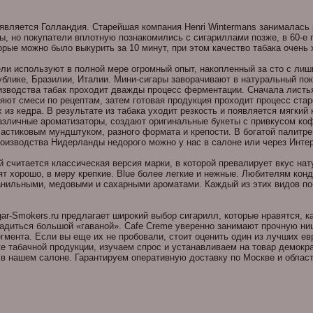
является Голландия. Старейшая компания Henri Wintermans занималась 
ы, но покупатели вплотную познакомились с сигариллами позже, в 60-е
торые можно было выкурить за 10 минут, при этом качество табака очен
ли используют в полной мере огромный опыт, накопленный за сто с лишн
блике, Бразилии, Италии. Мини-сигары заворачивают в натуральный пок
изводства табак проходит дважды процесс ферментации. Сначала листь
яют смеси по рецептам, затем готовая продукция проходит процесс ста
 из кедра. В результате из табака уходит резкость и появляется мягкий
азличные ароматизаторы, создают оригинальные букеты с привкусом коф
ластиковым мундштуком, разного формата и крепости. В богатой палитр
оизводства Нидерланды недорого можно у нас в салоне или через Инте
 считается классическая версия марки, в которой превалирует вкус на
рят хорошо, в меру крепкие. Blue более легкие и нежные. Любителям кон
 ванильными, медовыми и сахарными ароматами. Каждый из этих видов п
ar-Smokers.ru предлагает широкий выбор сигарилл, которые нравятся, ка
адиться большой «гаваной». Cafe Creme уверенно занимают прочную ниш
егмента. Если вы еще их не пробовали, стоит оценить один из лучших е
е табачной продукции, изучаем спрос и устанавливаем на товар демокр
 в нашем салоне. Гарантируем оперативную доставку по Москве и об