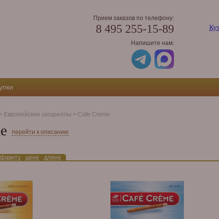
Прием заказов по телефону:
8 495 255-15-89
Кут
Напишите нам:
упки
>
Европейские сигариллы
>
Cafe Creme
e
перейти к описанию
фавиту
цене
длине