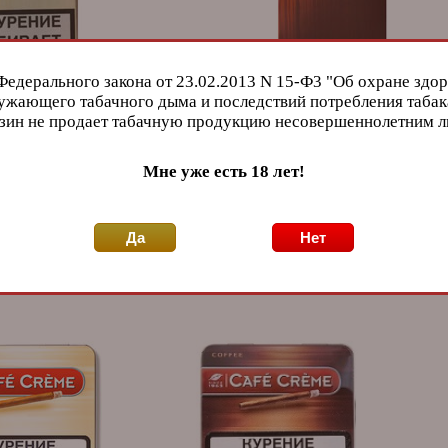
Федерального закона от 23.02.2013 N 15-Ф3 "Об охране здор
Creme Filter Vanilla
Сигариллы Cafe Creme Filter Coffe
ужающего табачного дыма и последствий потребления табак
01
зин не продает табачную продукцию несовершеннолетним 
Артикул: 410-3580
me! Они оставляют
Они оставляют приятное, мягкое,
послевкусие ванили.
послевкусие кофе.
Мне уже есть 18 лет!
ы
430
Нидерланды
430
Страна:
90 мм.
Длина:
RUB
8,5 мм.
Диаметр:
Нет в наличии
Нет в наличи
Крепость:
Да
Нет
8 шт.
Упаковка:
СООБЩИТЬ
СООБЩИТЬ
О НАЛИЧИИ
О НАЛИЧИИ
10 уп.
Блок: