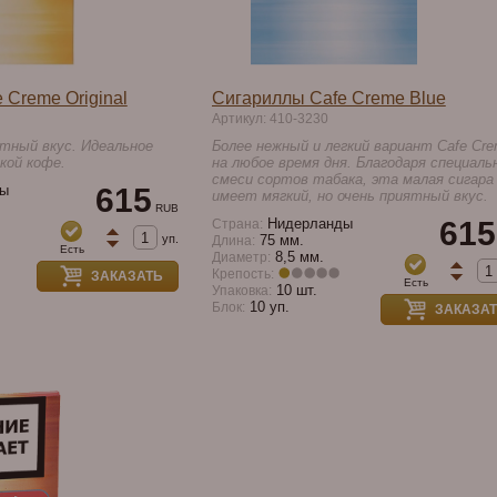
 Creme Original
Сигариллы Cafe Creme Blue
Артикул: 410-3230
ятный вкус. Идеальное
Более нежный и легкий вариант Cafe Cr
кой кофе.
на любое время дня. Благодаря специаль
смеси сортов табака, эта малая сигара
ы
615
имеет мягкий, но очень приятный вкус.
RUB
Нидерланды
615
Страна:
уп.
75 мм.
Длина:
Есть
8,5 мм.
Диаметр:
Крепость:
ЗАКАЗАТЬ
Есть
10 шт.
Упаковка:
10 уп.
Блок:
ЗАКАЗА