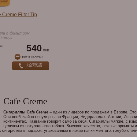
Creme Filter Tip
лла с фильтром,
дштук.
ы
540
RUB
Нет в наличии
СООБЩИТЬ
О НАЛИЧИИ
Cafe Creme
Сигариллы Cafe Creme
– один из лидеров по продажам в Европе. Это
Они необычайно популярны во Франции, Нидерландах, Англии, Испании
континентах. Название говорит само за себя. Сигариллы мягкие, с и
целиком из натурального табака. Высокое качество, нежные ароматы и
ь сигариллы в подарок, упакованные в яркие пачки желтого, голубого ил