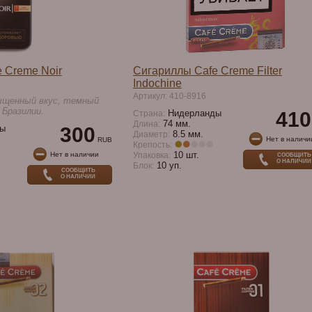
 Creme Noir
Сигариллы Cafe Creme Filter
Indochine
Артикул: 410-8916
сыщенный вкус, темный
 Бразилии.
Нидерланды
410
Страна:
74 мм.
Длина:
ы
300
8.5 мм.
Диаметр:
Нет в наличи
RUB
Крепость:
10 шт.
Нет в наличии
Упаковка:
СООБЩИТЬ
О НАЛИЧИИ
10 уп.
Блок:
СООБЩИТЬ
О НАЛИЧИИ