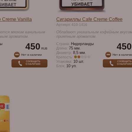
 Creme Vanilla
Сигариллы Cafe Creme Coffee
Артикул: 410-1416
ются мягким ванильным
Обладают уникальным кофейным вкусом
ивым ароматом.
приятным ароматом.
ы
450
Нидерланды
450
Страна:
75 мм.
Длина:
RUB
8,5 мм.
Диаметр:
Нет в наличии
Нет в наличи
Крепость:
10 шт.
Упаковка:
СООБЩИТЬ
СООБЩИТЬ
О НАЛИЧИИ
О НАЛИЧИИ
10 уп.
Блок: