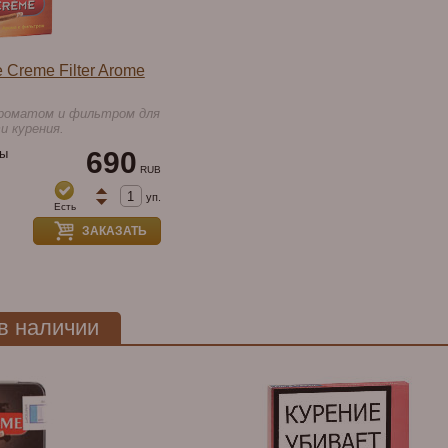
 Creme Filter Arome
ароматом и фильтром для
и курения.
ы
690
RUB
уп.
Есть
ЗАКАЗАТЬ
 в наличии