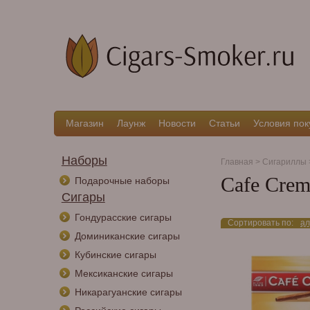
Магазин
Лаунж
Новости
Статьи
Условия пок
Наборы
Главная
>
Сигариллы
Cafe Crem
Подарочные наборы
Сигары
Гондурасские сигары
Сортировать по:
ал
Доминиканские сигары
Кубинские сигары
Мексиканские сигары
Никарагуанские сигары