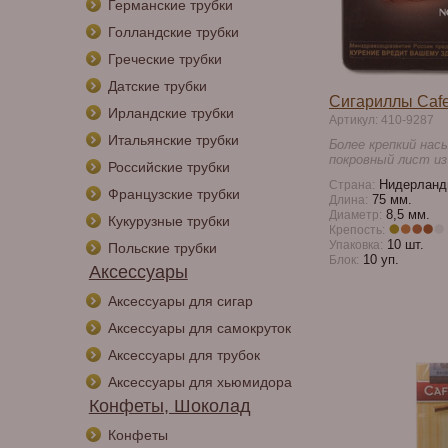
Германские трубки
Голландские трубки
Греческие трубки
Датские трубки
Сигариллы Cafe
Ирландские трубки
Артикул: 410-9287
Итальянские трубки
Более крепкий на
покровный лист из
Российские трубки
Нидерланд
Страна:
Французские трубки
75 мм.
Длина:
8,5 мм.
Диаметр:
Кукурузные трубки
Крепость:
10 шт.
Упаковка:
Польские трубки
10 уп.
Блок:
Аксессуары
Аксессуары для сигар
Аксессуары для самокруток
Аксессуары для трубок
Аксессуары для хьюмидора
Конфеты, Шоколад
Конфеты