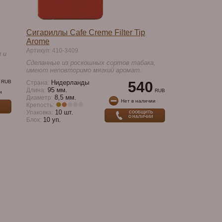
Сигариллы Cafe Creme Filter Tip
Arome
Артикул: 410-3409
 и
Cделанные из роскошных сортов табака,
имеют неповторимо мягкий аромат.
RUB
Нидерланды
540
Страна:
95 мм.
Длина:
RUB
и
8,5 мм.
Диаметр:
Нет в наличии
Крепость:
10 шт.
Упаковка:
СООБЩИТЬ
О НАЛИЧИИ
10 уп.
Блок: