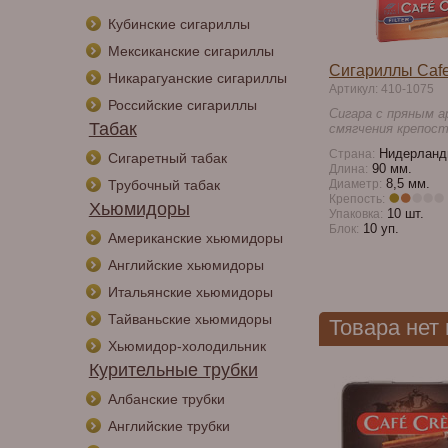
Кубинские сигариллы
Мексиканские сигариллы
Сигариллы Cafe
Никарагуанские сигариллы
Артикул: 410-1075
Российские сигариллы
Сигара с пряным 
Табак
смягчения крепост
Нидерланд
Страна:
Сигаретный табак
90 мм.
Длина:
8,5 мм.
Трубочный табак
Диаметр:
Крепость:
Хьюмидоры
10 шт.
Упаковка:
10 уп.
Блок:
Американские хьюмидоры
Английские хьюмидоры
Итальянские хьюмидоры
Тайваньские хьюмидоры
Товара нет
Хьюмидор-холодильник
Курительные трубки
Албанские трубки
Английские трубки