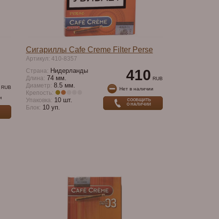
Сигариллы Cafe Creme Filter Perse
Артикул: 410-8357
Нидерланды
410
Страна:
74 мм.
Длина:
RUB
8.5 мм.
Диаметр:
RUB
Нет в наличии
Крепость:
и
10 шт.
Упаковка:
СООБЩИТЬ
О НАЛИЧИИ
10 уп.
Блок: