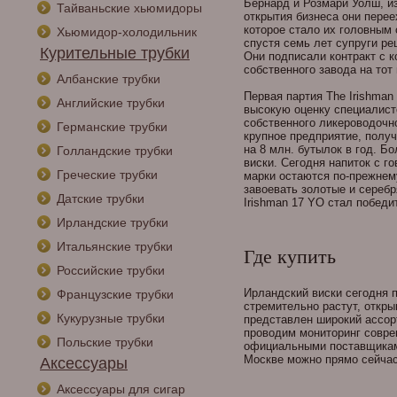
Бернард и Розмари Уолш, и
Тайваньские хьюмидоры
открытия бизнеса они перее
которое стало их головным 
Хьюмидор-холодильник
спустя семь лет супруги ре
Курительные трубки
Они подписали контракт c ко
собственного завода на тот
Албанские трубки
Первая партия The Irishman
Английские трубки
высокую оценку специалист
собственного ликероводочн
Германские трубки
крупное предприятие, полу
на 8 млн. бутылок в год. Б
Голландские трубки
виски. Сегодня напиток с 
Греческие трубки
марки остаются по-прежнем
завоевать золотые и сереб
Датские трубки
Irishman 17 YO стал победи
Ирландские трубки
Итальянские трубки
Где купить
Российские трубки
Ирландский виски сегодня 
Французские трубки
стремительно растут, откр
Кукурузные трубки
представлен широкий ассор
проводим мониторинг совре
Польские трубки
официальными поставщиками
Москве можно прямо сейча
Аксессуары
Аксессуары для сигар