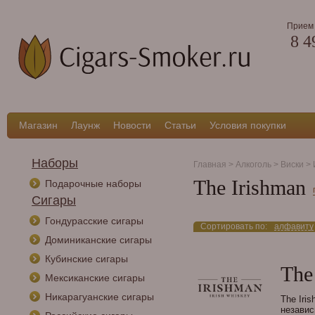
Прием 
8 4
Магазин
Лаунж
Новости
Статьи
Условия покупки
Наборы
Главная
>
Алкоголь
>
Виски
>
The Irishman
Подарочные наборы
Сигары
Гондурасские сигары
Сортировать по:
алфавиту
Доминиканские сигары
Кубинские сигары
The
Мексиканские сигары
Никарагуанские сигары
The Iri
независ