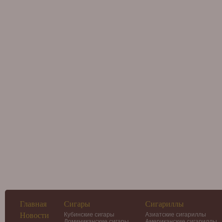
Главная
Сигары
Сигариллы
Новости
Кубинские сигары
Азиатские сигариллы
Доминиканские сигары
Американские сигариллы