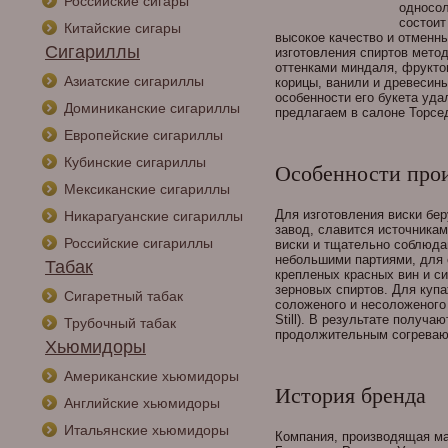
Российские сигары
односол
состоит
Китайские сигары
высокое качество и отменн
Сигариллы
изготовления спиртов метод
оттенками миндаля, фрукто
Азиатские сигариллы
корицы, ванили и древесины
особенности его букета уда
Доминиканские сигариллы
предлагаем в салоне Торсе
Европейские сигариллы
Кубинские сигариллы
Особенности прои
Мексиканские сигариллы
Для изготовления виски бер
Никарагуанские сигариллы
завод, славится источникам
Российские сигариллы
виски и тщательно соблюда
небольшими партиями, для 
Табак
крепленых красных вин и с
зерновых спиртов. Для куп
Сигаретный табак
соложеного и несоложеного
Still). В результате получ
Трубочный табак
продолжительным согрева
Хьюмидоры
Американские хьюмидоры
История бренда
Английские хьюмидоры
Итальянские хьюмидоры
Компания, производящая мар