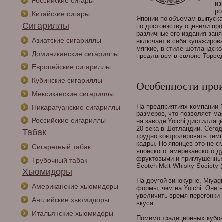
Российские сигары
из
ро
Китайские сигары
Японии по объемам выпуска
Сигариллы
по достоинству оценили пр
различные его издания заня
Азиатские сигариллы
включает в себя купажиров
мягкие, в стиле шотландско
Доминиканские сигариллы
предлагаем в салоне Торс
Европейские сигариллы
Кубинские сигариллы
Особенности прои
Мексиканские сигариллы
На предприятиях компании N
Никарагуанские сигариллы
размеров, что позволяет м
Российские сигариллы
на заводе Yoichi дистилляц
20 века в Шотландии. Сегод
Табак
трудно контролировать тем
кадры. Но японцев это не с
Сигаретный табак
японского, американского д
фруктовыми и приглушенным
Трубочный табак
Scotch Malt Whisky Society
Хьюмидоры
На другой винокурне, Miyag
Американские хьюмидоры
формы, чем на Yoichi. Они 
увеличить время перегонки
Английские хьюмидоры
вкуса.
Итальянские хьюмидоры
Помимо традиционных кубов