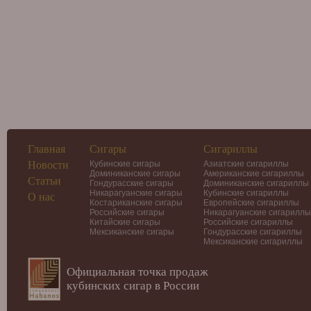
Главная
Сигары
Сигариллы
Новости
Кубинские сигары
Азиатские сигариллы
Доминиканские сигары
Американские сигариллы
Статьи
Гондурасские сигары
Доминиканские сигариллы
Никарагуанские сигары
Кубинские сигариллы
О нас
Костариканские сигары
Европейские сигариллы
Российские сигары
Никарагуанские сигариллы
Китайские сигары
Российские сигариллы
Мексиканские сигары
Гондурасские сигариллы
Мексиканские сигариллы
Официальная точка продаж
кубинских сигар в России