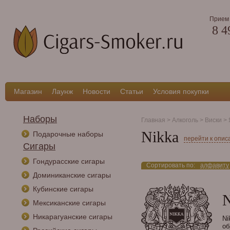
Прием 
8 4
Магазин
Лаунж
Новости
Статьи
Условия покупки
Наборы
Главная
>
Алкоголь
>
Виски
>
Nikka
Подарочные наборы
перейти к опи
Сигары
Гондурасские сигары
Сортировать по:
алфавиту
Доминиканские сигары
Кубинские сигары
N
Мексиканские сигары
Никарагуанские сигары
Ni
об