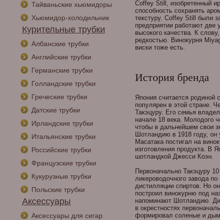
Coffey Still, изобретенный
Тайваньские хьюмидоры
способность сохранять аро
Хьюмидор-холодильник
текстуру. Coffey Still был
предприятии работают две 
Курительные трубки
высокого качества. К слову
редкостью. Винокурня Miyag
Албанские трубки
виски тоже есть.
Английские трубки
Германские трубки
История бренда
Голландские трубки
Греческие трубки
Япония считается родиной с
популярен в этой стране. 
Датские трубки
Такэцуру. Его семья владе
начале 18 века. Молодого ч
Ирландские трубки
чтобы в дальнейшем свои зн
Шотландию в 1918 году, он 
Итальянские трубки
Масатака постигал на вино
изготовления продукта. В 
Российские трубки
шотландкой Джесси Коэн.
Французские трубки
Первоначально Такэцуру 10 
Кукурузные трубки
ликероводочного завода по 
дистилляции спиртов. Но он
Польские трубки
построил винокурню под наз
Аксессуары
напоминают Шотландию. Дис
в окрестностях первоначал
Аксессуары для сигар
формировал соленые и дымн