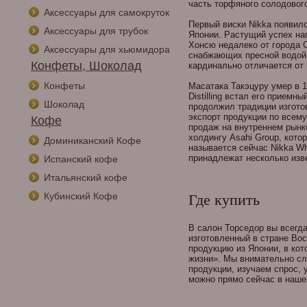
часть торфяного солодовог
Аксессуары для самокруток
Первый виски Nikka появилс
Аксессуары для трубок
Японии. Растущий успех нап
Хонсю недалеко от города С
Аксессуары для хьюмидора
снабжающих пресной водой.
Конфеты, Шоколад
кардинально отличается от
Конфеты
Масатака Такэцуру умер в 1
Distilling встал его прием
Шоколад
продолжил традиции изгото
экспорт продукции по всем
Кофе
продаж на внутреннем рынке
холдингу Asahi Group, кото
Доминиканский Кофе
называется сейчас Nikka Whi
принадлежат несколько изв
Испанский кофе
Итальянский кофе
Кубинский Кофе
Где купить
В салон Торседор вы всегда
изготовленный в стране Вос
продукцию из Японии, в ко
жизни». Мы внимательно сл
продукции, изучаем спрос, 
можно прямо сейчас в 