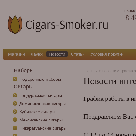
Прием 
8 4
Магазин
Лаунж
Новости
Статьи
Условия покупки
Наборы
Главная
>
Новости
>
График р
Новости инте
Подарочные наборы
Сигары
Гондурасские сигары
График работы в и
Доминиканские сигары
Кубинские сигары
Поздравляем Вас 
Мексиканские сигары
Никарагуанские сигары
С 12 по 14 июня р