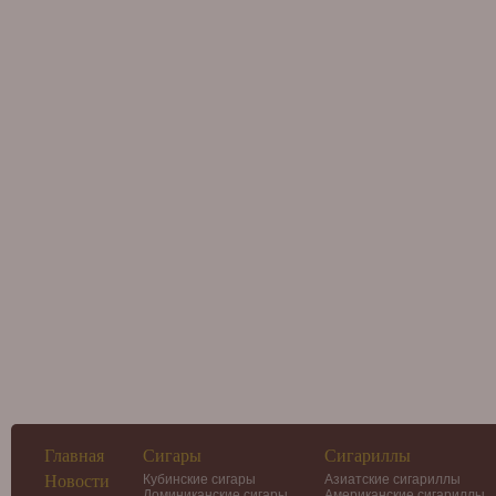
Главная
Сигары
Сигариллы
Новости
Кубинские сигары
Азиатские сигариллы
Доминиканские сигары
Американские сигариллы