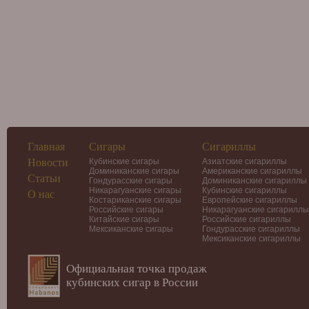
Главная
Сигары
Сигариллы
Новости
Кубинские сигары
Азиатские сигариллы
Доминиканские сигары
Американские сигариллы
Статьи
Гондурасские сигары
Доминиканские сигариллы
Никарагуанские сигары
Кубинские сигариллы
О нас
Костариканские сигары
Европейские сигариллы
Российские сигары
Никарагуанские сигариллы
Китайские сигары
Российские сигариллы
Мексиканские сигары
Гондурасские сигариллы
Мексиканские сигариллы
Официальная точка продаж
кубинских сигар в России