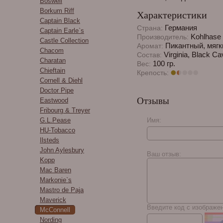
Boswell
Borkum Riff
Характеристики
Captain Black
Германия
Страна:
Captain Earle`s
Kohlhase 
Производитель:
Castle Collection
Пикантный, мягк
Аромат:
Chacom
Virginia, Black Ca
Состав:
Charatan
100 гр.
Вес:
Chieftain
Крепость:
Cornell & Diehl
Doctor Pipe
Отзывы
Eastwood
Fribourg & Treyer
Имя:
G.L.Pease
HU-Tobacco
Ilsteds
John Aylesbury
Ваш отзыв:
Kopp
Mac Baren
Markonie`s
Mastro de Paja
Maverick
Введите код с изображе
McConnell
Nording