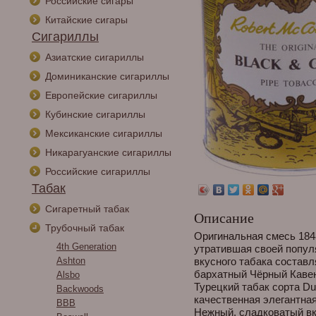
Российские сигары
Китайские сигары
Сигариллы
Азиатские сигариллы
Доминиканские сигариллы
Европейские сигариллы
Кубинские сигариллы
Мексиканские сигариллы
Никарагуанские сигариллы
Российские сигариллы
Табак
Сигаретный табак
Описание
Трубочный табак
Оригинальная смесь 1848
4th Generation
утратившая своей популя
Ashton
вкусного табака состав
бархатный Чёрный Каве
Alsbo
Турецкий табак сорта D
Backwoods
качественная элегантна
BBB
Нежный, сладковатый вку