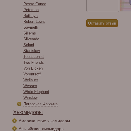
Pesse Canoe
Peterson
Rattrays
Robert Lewis
Savinelli
Sillems
Silverado
Solani
Stanislaw
Tobacconist
Two Friends
Von Eicken
Vorontsoff
Wellauer
Wessex
White Elephant
Winslow
Погарская Фабрика
Хьюмидоры
Американские хьюмидоры
Английские хьюмидоры