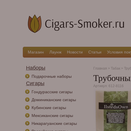
Магазин
Лаунж
Новости
Статьи
Условия пок
Наборы
Главная
>
Табак
>
Тру
Трубочный
Подарочные наборы
Сигары
Артикул: 612-8116
Гондурасские сигары
Доминиканские сигары
Кубинские сигары
Мексиканские сигары
Никарагуанские сигары