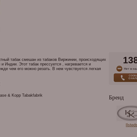
13
тный табак смешан из табаков Виржинии, происходящих
и Индии. Этот табак прессуется , нагревается и
ежде чем его можно резать. В нем чувствуется легкая
Нет в на
СООБ
О НА
и
ase & Kopp Tabakfabrik
Бренд
Ilsted