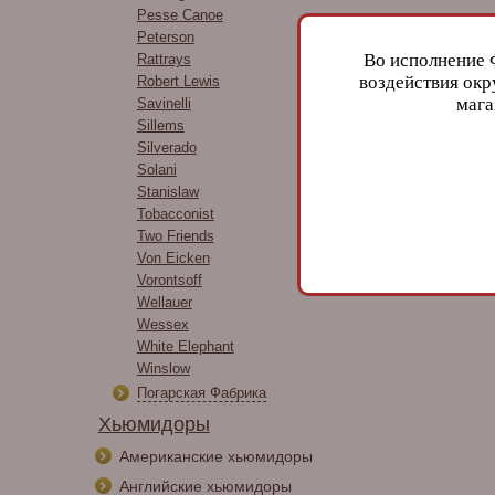
Pesse Canoe
Peterson
Во исполнение 
Rattrays
воздействия окр
Robert Lewis
мага
Savinelli
Sillems
Silverado
Solani
Stanislaw
Tobacconist
Two Friends
Von Eicken
Vorontsoff
Wellauer
Wessex
White Elephant
Winslow
Погарская Фабрика
Хьюмидоры
Американские хьюмидоры
Английские хьюмидоры