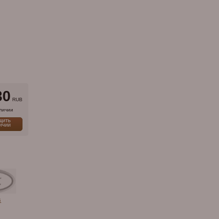
80
RUB
личии
ЩИТЬ
ЛИЧИИ
s