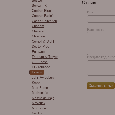
Boswell
Отзывы
Borkum Riff
Captain Black
Имя:
Captain Earle`s
Castle Collection
Chacom
Ваш отзыв:
Charatan
Chieftain
Cornell & Diehl
Doctor Pipe
Eastwood
Fribourg & Treyer
Введите код с из
G.L.Pease
HU-Tobacco
Ilsteds
John Aylesbury
Kopp
Mac Baren
Markonie`s
Mastro de Paja
Maverick
McConnell
Nording