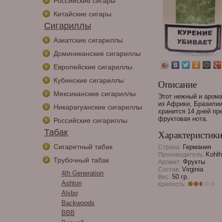
Российские сигары
Китайские сигары
Сигариллы
Азиатские сигариллы
Доминиканские сигариллы
Европейские сигариллы
Кубинские сигариллы
Описание
Мексиканские сигариллы
Этот нежный и арома
из Африки, Бразилии 
Никарагуанские сигариллы
хранится 14 дней пр
фруктовая нота.
Российские сигариллы
Табак
Характеристик
Сигаретный табак
Германия
Страна:
Kohlh
Производитель:
Трубочный табак
Фрукты
Аромат:
Virginia
Состав:
4th Generation
50 гр.
Вес:
Ashton
Крепость:
Alsbo
Backwoods
BBB