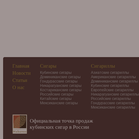
Главная
Сигары
Сигариллы
Новости
Кубинские сигары
Азиатские сигариллы
Доминиканские сигары
Американские сигариллы
Статьи
Гондурасские сигары
Доминиканские сигариллы
Никарагуанские сигары
Кубинские сигариллы
О нас
Костариканские сигары
Европейские сигариллы
Российские сигары
Никарагуанские сигариллы
Китайские сигары
Российские сигариллы
Мексиканские сигары
Гондурасские сигариллы
Мексиканские сигариллы
Официальная точка продаж
кубинских сигар в России