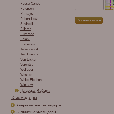
Pesse Canoe
Peterson
Rattrays
Robert Lewis
Savinelli
Sillems
Silverado
Solani
Stanislaw
Tobacconist
Two Friends
Von Eicken
Vorontsoff
Wellauer
Wessex
White Elephant
Winslow
Погарская Фабрика
Хьюмидоры
Американские хьюмидоры
Английские хьюмидоры