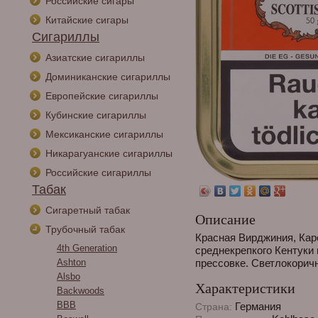
Российские сигары
Китайские сигары
Сигариллы
Азиатские сигариллы
Доминиканские сигариллы
Европейские сигариллы
Кубинские сигариллы
Мексиканские сигариллы
Никарагуанские сигариллы
Российские сигариллы
Табак
Сигаретный табак
Описание
Трубочный табак
Красная Вирджиния, Кар
4th Generation
среднекрепкого Кентуки
Ashton
прессовке. Светлокоричн
Alsbo
Характеристики
Backwoods
BBB
Германия
Страна: