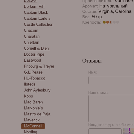
Kohlhase 
Boswell
Производитель:
Натуральный
Аромат:
Borkum Riff
Virginia, Carolina
Состав:
Captain Black
50 гр.
Вес:
Captain Earle`s
Крепость:
Castle Collection
Chacom
Charatan
Chieftain
Cornell & Diehl
Doctor Pipe
Отзывы
Eastwood
Fribourg & Treyer
Имя:
G.L.Pease
HU-Tobacco
Ilsteds
John Aylesbury
Ваш отзыв:
Kopp
Mac Baren
Markonie`s
Mastro de Paja
Maverick
Введите код с изображе
McConnell
Nording