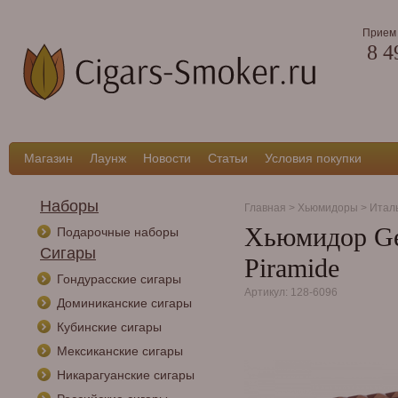
Прием 
8 4
Магазин
Лаунж
Новости
Статьи
Условия покупки
Наборы
Главная
>
Хьюмидоры
>
Итал
Хьюмидор Gen
Подарочные наборы
Сигары
Piramide
Гондурасские сигары
Артикул: 128-6096
Доминиканские сигары
Кубинские сигары
Мексиканские сигары
Никарагуанские сигары