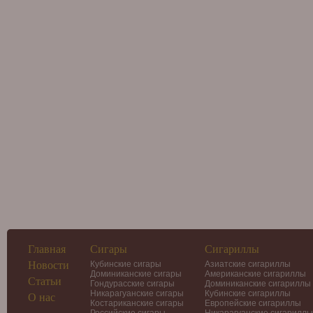
Главная
Сигары
Сигариллы
Новости
Кубинские сигары
Азиатские сигариллы
Доминиканские сигары
Американские сигариллы
Статьи
Гондурасские сигары
Доминиканские сигариллы
Никарагуанские сигары
Кубинские сигариллы
О нас
Костариканские сигары
Европейские сигариллы