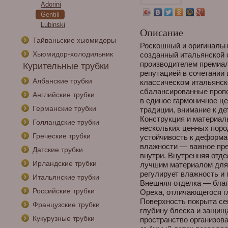
Adorini
Gentili
Lubinski
Описание
Тайваньские хьюмидоры
Роскошный и оригинальн
Хьюмидор-холодильник
созданный итальянской ф
производителем премиа
Курительные трубки
репутацией в сочетании
Албанские трубки
классическом итальянско
сбалансированные проп
Английские трубки
в единое гармоничное це
Германские трубки
традиции, внимание к де
Конструкция и материал
Голландские трубки
нескольких ценных поро
Греческие трубки
устойчивость к деформа
влажности — важное пр
Датские трубки
внутри. Внутренняя отде
Ирландские трубки
лучшим материалом для 
регулирует влажность и 
Итальянские трубки
Внешняя отделка — благ
Российские трубки
Ореха, отличающегося г
Поверхность покрыта се
Французские трубки
глубину блеска и защищ
Кукурузные трубки
пространство организова