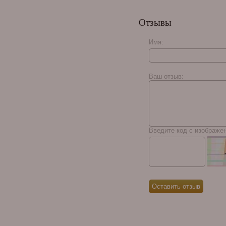
Хьюмидор Gentili
Cuban Smoker на 50
Отзывы
сигар, Черный лак
SV50-Black-Cuban-
Smoker
Имя:
Buena Vista Araperique
Toro
Ваш отзыв:
Введите код с изображе