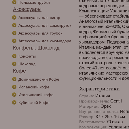
съёмный лоток позволяет
Польские трубки
кедровые перегородки —
Аксессуары
Комплектация: Увлажни
— обеспечивает стабиль
Аксессуары для сигар
Аналоговый итальянский
Аксессуары для самокруток
в диапазоне 50–90%; Съё
кедра; Фирменный буклет
Аксессуары для трубок
информацией о бренде, 
Аксессуары для хьюмидора
хьюмидором; Подарочная
Италии, каждый этап, о
Конфеты, Шоколад
выполняется вручную ма
Конфеты
производство, а ремесл
строгий контроль качеств
Шоколад
более 40 лет создаёт х
Кофе
итальянских мастерских
функциональности и дол
Доминиканский Кофе
Испанский кофе
Характеристики
Итальянский кофе
Италия
Страна:
Gentili
Производитель:
Кубинский Кофе
Орех
Материал:
Испа
Внутренняя отделка:
37 x 25 x 16 см
Размер:
70 сигар
Вместимость:
Увлажните
Комплектация: