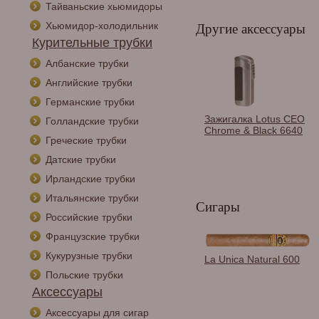
Тайваньские хьюмидоры
Хьюмидор-холодильник
Другие аксессуары
Курительные трубки
Албанские трубки
Английские трубки
Германские трубки
Зажигалка Lotus CEO
Голландские трубки
Chrome & Black 6640
Греческие трубки
Датские трубки
Ирландские трубки
Итальянские трубки
Сигары
Российские трубки
Французские трубки
Кукурузные трубки
Портсигар Stoll на 14
La Unica Natural 600
сигарет, Экокожа,
Польские трубки
Черный C15-1
Аксессуары
Аксессуары для сигар