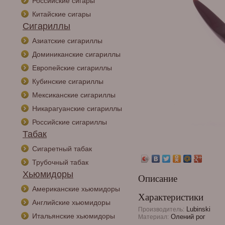
Российские сигары
Китайские сигары
Сигариллы
Азиатские сигариллы
Доминиканские сигариллы
Европейские сигариллы
Кубинские сигариллы
Мексиканские сигариллы
Никарагуанские сигариллы
Российские сигариллы
Табак
Сигаретный табак
Трубочный табак
Хьюмидоры
Описание
Американские хьюмидоры
Характеристики
Английские хьюмидоры
Lubinski
Производитель:
Итальянские хьюмидоры
Олений рог
Материал: