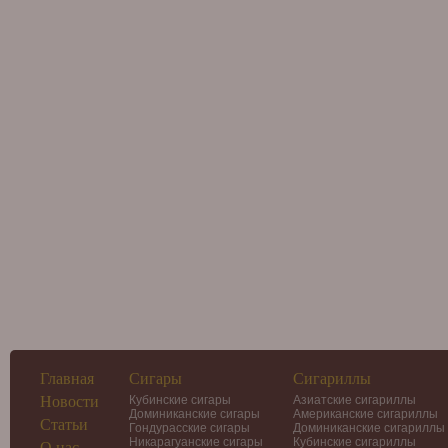
Главная
Сигары
Сигариллы
Новости
Кубинские сигары
Азиатские сигариллы
Доминиканские сигары
Американские сигариллы
Статьи
Гондурасские сигары
Доминиканские сигариллы
Никарагуанские сигары
Кубинские сигариллы
О нас