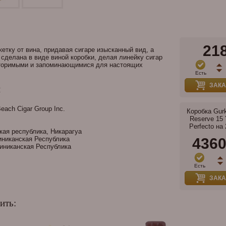
21
кетку от вина, придавая сигаре изысканный вид, а
 сделана в виде виной коробки, делая линейку сигар
овторимыми и запоминающимися для настоящих
Есть
ЗАКА
и
each Cigar Group Inc.
Коробка Gurk
Reserve 15 
Perfecto на 
ая республика, Никарагуа
никанская Республика
436
никанская Республика
Есть
ЗАКА
ить: