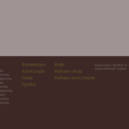
Хьюмидоры
Кофе
www.Cigars-Smoker.ru 
качественный сервис.
лы
Аксессуары
Наборы сигар
ариллы
Табак
Наборы аксессуаров
гариллы
лы
Трубки
риллы
гариллы
ллы
риллы
риллы