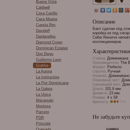
Buena Vista
Caldwell
Casa Carrillo
Casa Magna
Описание
Cuesta Rey
Бант сделан под эти
Davidoff
коробка из под сигар
Dardanelles
Cellar Reserve неп
коллекционеров.
Diamond Crown
Dominican Estates
Характеристик
Don Diego
Доминикана
Страна:
Guillermo Leon
The B
Производитель:
Gurkha
Perfecto
Формат:
La Aurora
Ручная
Скрутка:
Доминиканск
Начинка:
La Instructora
Доми
Покровный лист:
La Flor Dominicana
Доми
Связующий лист:
La Galera
101.6 мм.
Длина:
23 мм.
Диаметр:
La Unica
4 x 58
Размер:
Macanudo
Крепость:
Montosa
Parcero
Не забудьте куп
PDR
Principle
Quesada