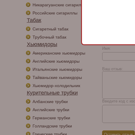
QB310
Никарагуанские сигариллы
Российские сигариллы
Табак
Сигаретный табак
Отзывы
Трубочный табак
Хьюмидоры
Имя:
Американские хьюмидоры
Английские хьюмидоры
Ваш отзыв:
Итальянские хьюмидоры
Тайваньские хьюмидоры
Хьюмидор-холодильник
Курительные трубки
Введите код с из
Албанские трубки
Английские трубки
Германские трубки
Голландские трубки
Греческие трубки