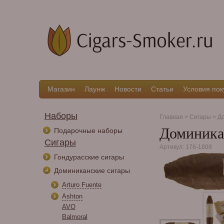
Магазин
Лаунж
Новости
Статьи
Условия пок
Наборы
Главная
>
Сигары
>
До
Доминикан
Подарочные наборы
Сигары
Артикул: 176-1808
Гондурасские сигары
Доминиканские сигары
Arturo Fuente
Ashton
AVO
Balmoral