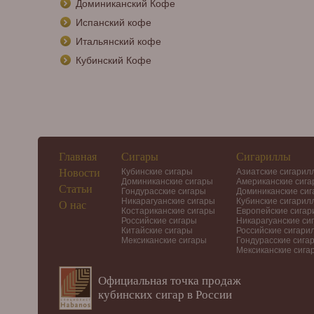
Доминиканский Кофе
Испанский кофе
Итальянский кофе
Кубинский Кофе
Главная
Сигары
Сигариллы
Новости
Кубинские сигары
Азиатские сигарил
Доминиканские сигары
Американские сиг
Статьи
Гондурасские сигары
Доминиканские си
Никарагуанские сигары
Кубинские сигарил
О нас
Костариканские сигары
Европейские сига
Российские сигары
Никарагуанские си
Китайские сигары
Российские сигари
Мексиканские сигары
Гондурасские сига
Мексиканские сига
Официальная точка продаж
кубинских сигар в России