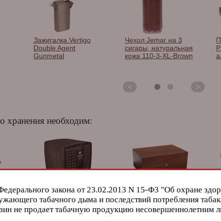
Зажигалка Vertigo
Чехол Jemar на 3
П
Double Agent
сигары, натуральная
P
Gunmetal
кожа 110-3-XL-Brown
а
<
>
о хранения необходим:
Федерального закона от 23.02.2013 N 15-Ф3 "Об охране здор
Хьюмидор Cohiba
Хьюмидор Gentili на
Х
ужающего табачного дыма и последствий потребления табак
Behike на 60 сигар
40 сигар SQP30
4
зин не продает табачную продукцию несовершеннолетним 
р)
З