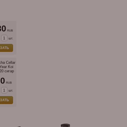
80
RUB
шт.
ЗАТЬ
ha Cellar
Year Koi
20 сигар
00
RUB
шт.
ЗАТЬ