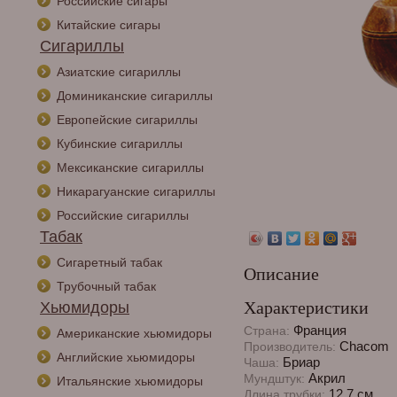
Российские сигары
Китайские сигары
Сигариллы
Азиатские сигариллы
Доминиканские сигариллы
Европейские сигариллы
Кубинские сигариллы
Мексиканские сигариллы
Никарагуанские сигариллы
Российские сигариллы
Табак
Сигаретный табак
Описание
Трубочный табак
Характеристики
Хьюмидоры
Франция
Страна:
Американские хьюмидоры
Chacom
Производитель:
Английские хьюмидоры
Бриар
Чаша:
Акрил
Мундштук:
Итальянские хьюмидоры
12,7 см.
Длина трубки: