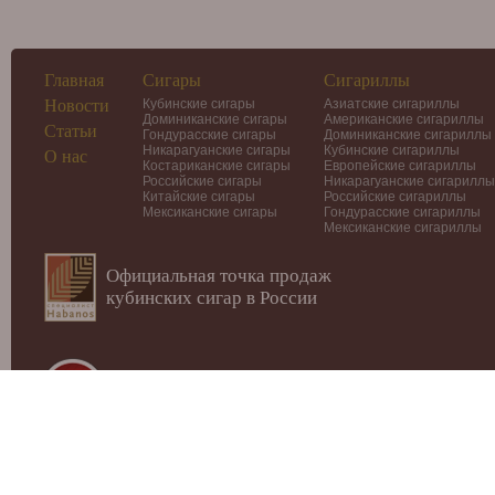
Главная
Сигары
Сигариллы
Новости
Кубинские сигары
Азиатские сигариллы
Доминиканские сигары
Американские сигариллы
Статьи
Гондурасские сигары
Доминиканские сигариллы
Никарагуанские сигары
Кубинские сигариллы
О нас
Костариканские сигары
Европейские сигариллы
Российские сигары
Никарагуанские сигариллы
Китайские сигары
Российские сигариллы
Мексиканские сигары
Гондурасские сигариллы
Мексиканские сигариллы
Официальная точка продаж
кубинских сигар в России
© 2012-2026
Интернет-магазин Cigars-Smoker.ru
Данный
публичной офертой или рекламой!
Купить сигары, сигариллы, хьюмидоры, аксессуары, п
Москве.