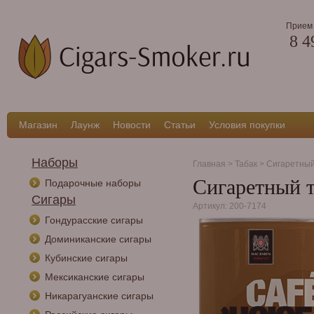
Прием 
8 4
Магазин
Лаунж
Новости
Статьи
Условия покупки
Наборы
Главная
>
Табак
>
Сигаретный
Сигаретный т
Подарочные наборы
Сигары
Артикул: 200-7174
Гондурасские сигары
Доминиканские сигары
Кубинские сигары
Мексиканские сигары
Никарагуанские сигары