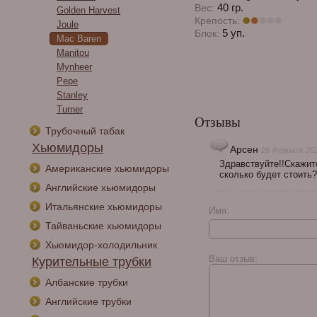
40 гр.
Вес:
Golden Harvest
Крепость:
Joule
5 уп.
Блок:
Mac Baren
Manitou
Mynheer
Pepe
Stanley
Turner
Отзывы
Трубочный табак
Хьюмидоры
Арсен
26 Февраля 202
Здравствуйте!!Скажите
Американские хьюмидоры
сколько будет стоить
Английские хьюмидоры
Итальянские хьюмидоры
Имя:
Тайваньские хьюмидоры
Хьюмидор-холодильник
Ваш отзыв:
Курительные трубки
Албанские трубки
Английские трубки