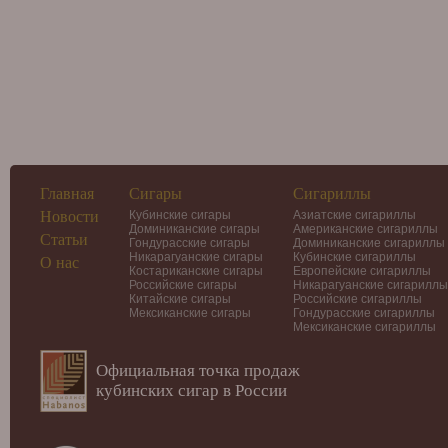
Главная
Сигары
Сигариллы
Новости
Кубинские сигары
Азиатские сигариллы
Доминиканские сигары
Американские сигариллы
Статьи
Гондурасские сигары
Доминиканские сигариллы
Никарагуанские сигары
Кубинские сигариллы
О нас
Костариканские сигары
Европейские сигариллы
Российские сигары
Никарагуанские сигариллы
Китайские сигары
Российские сигариллы
Мексиканские сигары
Гондурасские сигариллы
Мексиканские сигариллы
Официальная точка продаж
кубинских сигар в России