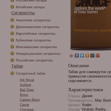
Российские сигары
Китайские сигары
Сигариллы
Азиатские сигариллы
Доминиканские сигариллы
Европейские сигариллы
Кубинские сигариллы
Мексиканские сигариллы
Никарагуанские сигариллы
Российские сигариллы
Описание
Табак
Табак для самокруток ср
Сигаретный табак
привкусом свежемолотог
Ark Royal
скручивается.
Ashford
Характеристики
Bali Shag
Bronx
Дания
Страна:
Captain Black
Mac Bare
Производитель:
Кофе
Corsar
Аромат:
Virginia, Burley
Состав:
Cherokee