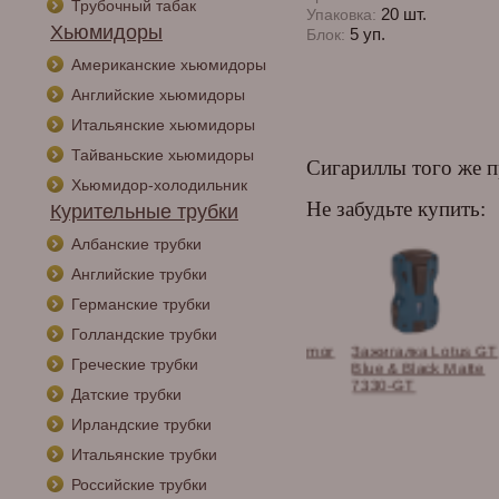
Трубочный табак
20 шт.
Упаковка:
Хьюмидоры
5 уп.
Блок:
Американские хьюмидоры
Английские хьюмидоры
Итальянские хьюмидоры
Тайваньские хьюмидоры
Сигариллы того же п
Хьюмидор-холодильник
Не забудьте купить:
Курительные трубки
Албанские трубки
Английские трубки
Германские трубки
Голландские трубки
алка сигарная
Зажигалка Lotus Armor
Зажигалка Lotus GT
Греческие трубки
i Belmont,
Black 7800
Blue & Black Matte
я-Хром
7330-GT
Датские трубки
C11
Ирландские трубки
Итальянские трубки
Российские трубки