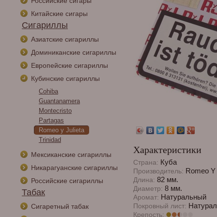
Российские сигары
Китайские сигары
Сигариллы
Азиатские сигариллы
Доминиканские сигариллы
Европейские сигариллы
Кубинские сигариллы
Cohiba
Guantanamera
Montecristo
Partagas
Romeo y Julieta
Trinidad
Характеристики
Мексиканские сигариллы
Куба
Страна:
Никарагуанские сигариллы
Romeo Y J
Производитель:
82 мм.
Длина:
Российские сигариллы
8 мм.
Диаметр:
Табак
Натуральный
Аромат:
Натурал
Покровный лист:
Сигаретный табак
Крепость: