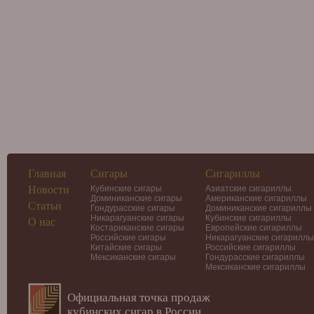
Главная
Сигары
Сигариллы
Новости
Кубинские сигары
Азиатские сигариллы
Доминиканские сигары
Американские сигариллы
Статьи
Гондурасские сигары
Доминиканские сигариллы
Никарагуанские сигары
Кубинские сигариллы
О нас
Костариканские сигары
Европейские сигариллы
Российские сигары
Никарагуанские сигариллы
Китайские сигары
Российские сигариллы
Мексиканские сигары
Гондурасские сигариллы
Мексиканские сигариллы
Официальная точка продаж
кубинских сигар в России