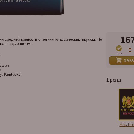
16
ки средней крепости с легким классическим вкусом. Не
гко скручивается.
и
Есть
ЗАКА
aren
й
ey, Kentucky
Бренд
Mac Ba