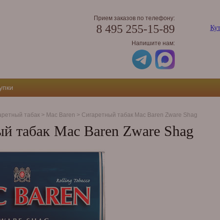
Прием заказов по телефону:
8 495 255-15-89
Кут
Напишите нам:
упки
аретный табак
>
Mac Baren
>
Сигаретный табак Mac Baren Zware Shag
й табак Mac Baren Zware Shag