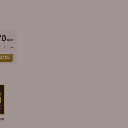
70
RUB
шт.
ЗАТЬ
ren