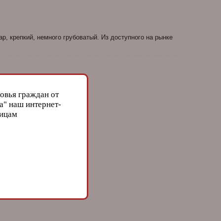
, крепкий, немного грубоватый. Из доступного на рынке
овья граждан от
а" наш интернет-
лицам