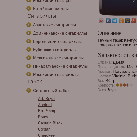
Российские сигары
Китайские сигары
Сигариллы
Азиатские сигариллы
Описание
Доминиканские сигариллы
Темный табак Кентук
Европейские сигариллы
содержит жилок и ле
Кубинские сигариллы
Характеристик
Мексиканские сигариллы
Дания
Страна:
Никарагуанские сигариллы
Mac B
Производитель:
Натуральны
Аромат:
Российские сигариллы
Virginia, Burl
Состав:
40 гр.
Табак
Вес:
Крепость:
5 уп.
Блок:
Сигаретный табак
Ark Royal
Ashford
Bali Shag
Bronx
Captain Black
Corsar
Cherokee