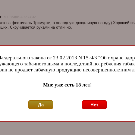
er
07 Января 2017 14:42
чек на фестиваль Тримурти, в холодную дождливую погоду) Хороший звар
ших. Скручивается руками на отлично.
Федерального закона от 23.02.2013 N 15-Ф3 "Об охране здор
ужающего табачного дыма и последствий потребления табак
зин не продает табачную продукцию несовершеннолетним 
Мне уже есть 18 лет!
ображения:
Да
Нет