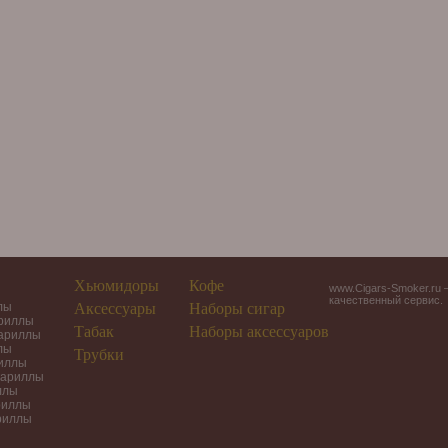
Хьюмидоры
Кофе
www.Cigars-Smoker.ru 
качественный сервис.
лы
Аксессуары
Наборы сигар
ариллы
Табак
Наборы аксессуаров
гариллы
лы
Трубки
риллы
гариллы
ллы
риллы
риллы