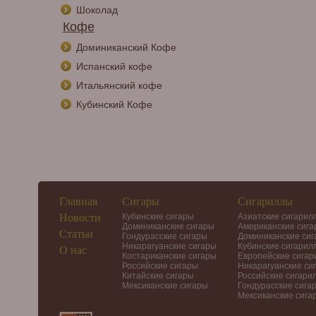
Шоколад
Кофе
Доминиканский Кофе
Испанский кофе
Итальянский кофе
Кубинский Кофе
Главная
Сигары
Сигариллы
Новости
Кубинские сигары
Азиатские сигарил
Доминиканские сигары
Американские сиг
Статьи
Гондурасские сигары
Доминиканские си
Никарагуанские сигары
Кубинские сигарил
О нас
Костариканские сигары
Европейские сига
Российские сигары
Никарагуанские си
Китайские сигары
Российские сигари
Мексиканские сигары
Гондурасские сига
Мексиканские сига