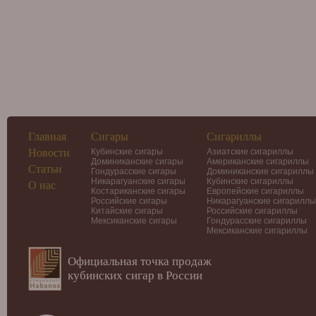
Главная
Сигары
Сигариллы
Новости
Кубинские сигары
Азиатские сигариллы
Доминиканские сигары
Американские сигариллы
Статьи
Гондурасские сигары
Доминиканские сигариллы
Никарагуанские сигары
Кубинские сигариллы
О нас
Костариканские сигары
Европейские сигариллы
Российские сигары
Никарагуанские сигариллы
Китайские сигары
Российские сигариллы
Мексиканские сигары
Гондурасские сигариллы
Мексиканские сигариллы
Официальная точка продаж
кубинских сигар в России