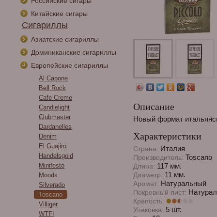
Российские сигары
Китайские сигары
Сигариллы
Азиатские сигариллы
Доминиканские сигариллы
Европейские сигариллы
Al Capone
Bell Rock
Cafe Creme
Описание
Candlelight
Clubmaster
Новый формат итальянск
Dardanelles
Характеристики
Denim
El Guajiro
Италия
Страна:
Handelsgold
Toscano
Производитель:
Minifesto
117 мм.
Длина:
11 мм.
Диаметр:
Moods
Натуральный
Аромат:
Silverado
Натурал
Покровный лист:
Toscano
Крепость:
Villiger
5 шт.
Упаковка:
WTF!