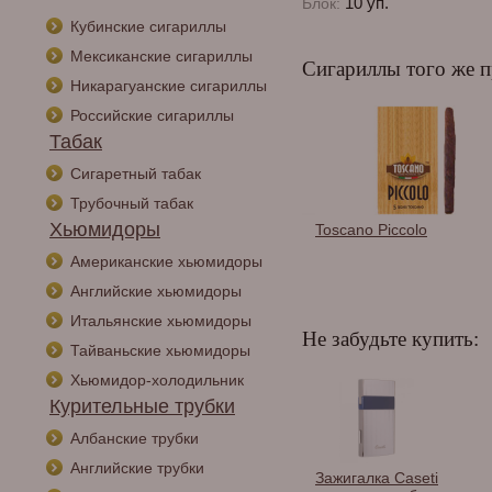
10 уп.
Блок:
Кубинские сигариллы
Мексиканские сигариллы
Сигариллы того же п
Никарагуанские сигариллы
Российские сигариллы
Табак
Сигаретный табак
Трубочный табак
Хьюмидоры
Toscanino Cherry
Toscano Piccolo
Американские хьюмидоры
Английские хьюмидоры
Итальянские хьюмидоры
Не забудьте купить:
Тайваньские хьюмидоры
Хьюмидор-холодильник
Курительные трубки
Албанские трубки
Английские трубки
Зажигалка Lotus CEO
Зажигалка Caseti