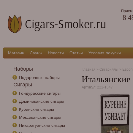
Прием 
8 4
Магазин
Лаунж
Новости
Статьи
Условия покупки
Наборы
Главная
>
Сигариллы
>
Европ
Итальянские 
Подарочные наборы
Сигары
Артикул: 222-1547
Гондурасские сигары
Доминиканские сигары
Кубинские сигары
Мексиканские сигары
Никарагуанские сигары