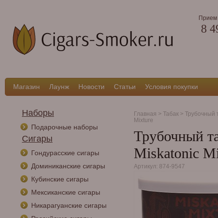
Прием 
8 4
Магазин
Лаунж
Новости
Статьи
Условия покупки
Наборы
Главная
>
Табак
>
Трубочный 
Mixture
Подарочные наборы
Трубочный та
Сигары
Miskatonic Mi
Гондурасские сигары
Доминиканские сигары
Артикул: 874-9547
Кубинские сигары
Мексиканские сигары
Никарагуанские сигары