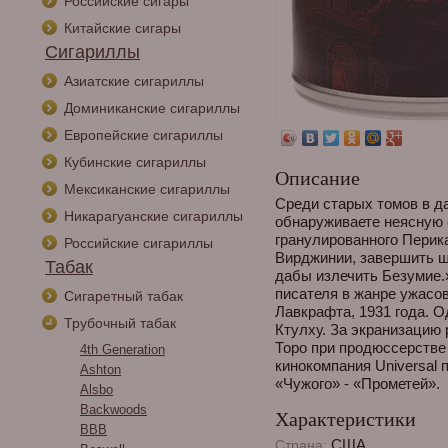
Российские сигары
Китайские сигары
Сигариллы
Азиатские сигариллы
Доминиканские сигариллы
Европейские сигариллы
Кубинские сигариллы
Описание
Мексиканские сигариллы
Среди старых томов в д
Никарагуанские сигариллы
обнаруживаете неясную 
гранулированного Перик
Российские сигариллы
Вирджинии, завершить щ
Табак
дабы излечить Безумие.
писателя в жанре ужасо
Сигаретный табак
Лавкрафта, 1931 года. 
Трубочный табак
Ктулху. За экранизацию 
Торо при продюссерстве
4th Generation
кинокомпания Universal 
Ashton
«Чужого» - «Прометей».
Alsbo
Backwoods
Характеристики
BBB
США
Страна: