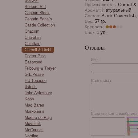
Boswell
Cornell & 
Производитель:
Borkum Riff
Натуральный
Аромат:
Captain Black
Black Cavendish, O
Состав:
Captain Earle`s
57 гр.
Вес:
Castle Collection
Крепость:
Chacom
1 уп.
Блок:
Charatan
Chieftain
Отзывы
Cornell & Diehl
Doctor Pipe
Имя:
Eastwood
Fribourg & Treyer
G.L.Pease
HU-Tobacco
Ваш отзыв:
Ilsteds
John Aylesbury
Kopp
Mac Baren
Markonie`s
Введите код с изображе
Mastro de Paja
Maverick
McConnell
Nording