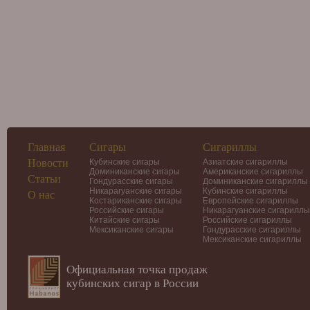
Главная
Сигары
Сигариллы
Новости
Кубинские сигары
Азиатские сигариллы
Доминиканские сигары
Американские сигариллы
Статьи
Гондурасские сигары
Доминиканские сигариллы
Никарагуанские сигары
Кубинские сигариллы
О нас
Костариканские сигары
Европейские сигариллы
Российские сигары
Никарагуанские сигариллы
Китайские сигары
Российские сигариллы
Мексиканские сигары
Гондурасские сигариллы
Мексиканские сигариллы
Официальная точка продаж
кубинских сигар в России