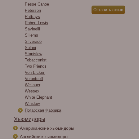
Pesse Canoe
Peterson
Rattrays
Robert Lewis
Savinelli
Sillems
Silverado
Solani
Stanislaw
Tobacconist
Two Friends
Von Eicken
Vorontsoff
Wellauer
Wessex
White Elephant
Winslow
Погарская Фабрика
Хьюмидоры
Американские хьюмидоры
Английские хьюмидоры