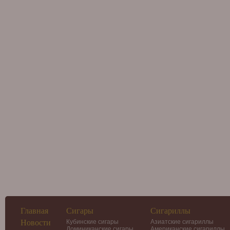
Главная
Сигары
Сигариллы
Новости
Кубинские сигары
Азиатские сигариллы
Доминиканские сигары
Американские сигариллы