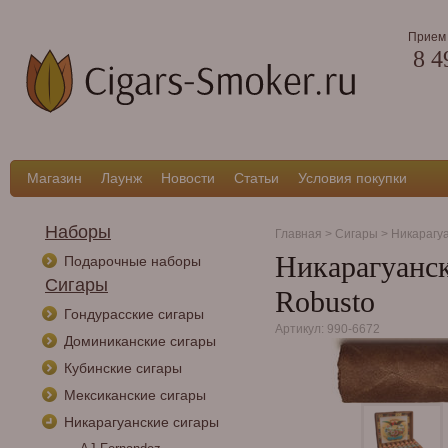
Прием 
8 4
Магазин
Лаунж
Новости
Статьи
Условия покупки
Наборы
Главная
>
Сигары
>
Никарагу
Никарагуанск
Подарочные наборы
Сигары
Robusto
Гондурасские сигары
Артикул: 990-6672
Доминиканские сигары
Кубинские сигары
Мексиканские сигары
Никарагуанские сигары