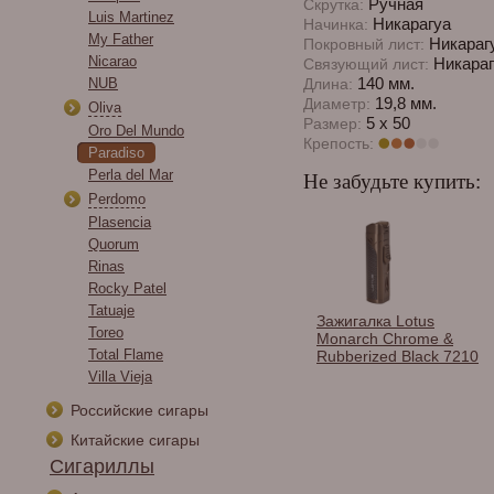
Ручная
Скрутка:
Luis Martinez
Никарагуа
Начинка:
My Father
Никараг
Покровный лист:
Nicarao
Никараг
Связующий лист:
140 мм.
NUB
Длина:
19,8 мм.
Диаметр:
Oliva
5 x 50
Размер:
Oro Del Mundo
Крепость:
Paradiso
Perla del Mar
Не забудьте купить:
Perdomo
Plasencia
Quorum
Rinas
Rocky Patel
Tatuaje
и сигарные
Гильотина Lotus Jaws
Зажигалка Lotus
Toreo
os в
Red & Black CUT602
Monarch Chrome &
Total Flame
тименте.
Rubberized Black 7210
Villa Vieja
Российские сигары
Китайские сигары
Сигариллы