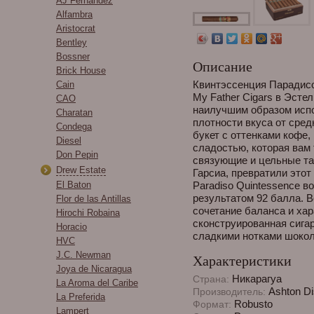
AJ Fernandez
Alfambra
Aristocrat
Bentley
Bossner
Описание
Brick House
Квинтэссенция Парадисо
Cain
My Father Cigars в Эстел
CAO
наилучшим образом испо
Charatan
плотности вкуса от сред
Condega
букет с оттенками кофе,
Diesel
сладостью, которая вам 
Don Pepin
связующие и цельные т
Drew Estate
Гарсиа, превратили этот 
El Baton
Paradiso Quintessence в
результатом 92 балла. В
Flor de las Antillas
сочетание баланса и ха
Hirochi Robaina
сконструированная сига
Horacio
сладкими нотками шокол
HVC
J.C. Newman
Характеристики
Joya de Nicaragua
Никарагуа
Страна:
La Aroma del Caribe
Ashton Dis
Производитель:
La Preferida
Robusto
Формат:
Lampert