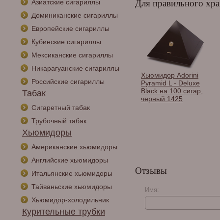
Азиатские сигариллы
Для правильного хра
Доминиканские сигариллы
Европейские сигариллы
Кубинские сигариллы
Мексиканские сигариллы
Никарагуанские сигариллы
ор Gentili
Хьюмидор Howard
Хьюмидор Adorini
Российские сигариллы
a Gold на 50
Miller на 10 сигар,
Pyramid L - Deluxe
 Черный лак
Эбеновое дерево 810-
Black на 100 сигар,
Табак
lack-Gold-
010
черный 1425
a
Сигаретный табак
Трубочный табак
Хьюмидоры
Американские хьюмидоры
Английские хьюмидоры
Отзывы
Итальянские хьюмидоры
Тайваньские хьюмидоры
Имя:
Хьюмидор-холодильник
Курительные трубки