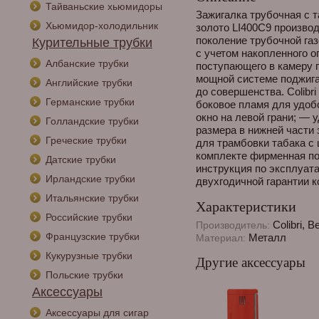
Тайваньские хьюмидоры
Зажигалка трубочная с та
Хьюмидор-холодильник
золото LI400C9 производ
поколение трубочной газо
Курительные трубки
с учетом накопленного о
Албанские трубки
поступающего в камеру г
мощной системе поджига
Английские трубки
до совершенства. Colibr
Германские трубки
боковое пламя для удоб
окно на левой грани; — 
Голландские трубки
размера в нижней части
Греческие трубки
для трамбовки табака с
комплекте фирменная по
Датские трубки
инструкция по эксплуат
Ирландские трубки
двухгодичной гарантии ко
Итальянские трубки
Характеристики
Российские трубки
Colibri, 
Производитель:
Французские трубки
Металл
Материал:
Кукурузные трубки
Другие аксессуары
Польские трубки
Аксессуары
Аксессуары для сигар