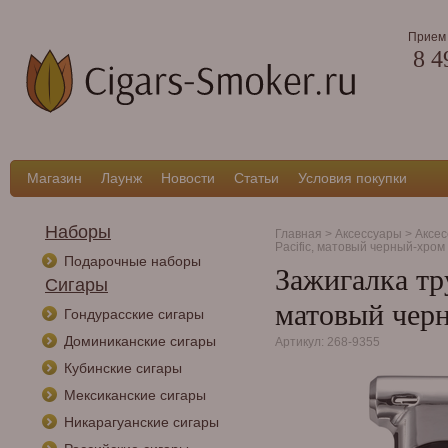
Прием 
8 4
Магазин
Лаунж
Новости
Статьи
Условия покупки
Наборы
Главная
>
Аксессуары
>
Аксес
Pacific, матовый черный-хром
Подарочные наборы
Зажигалка тру
Сигары
матовый чер
Гондурасские сигары
Доминиканские сигары
Артикул: 268-9355
Кубинские сигары
Мексиканские сигары
Никарагуанские сигары