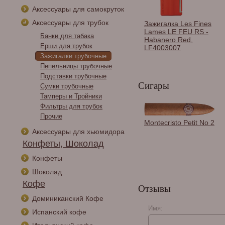
Аксессуары для самокруток
Аксессуары для трубок
Зажигалка Les Fines
Lames LE FEU RS -
Банки для табака
Habanero Red,
Ерши для трубок
LF4003007
Зажигалки трубочные
Пепельницы трубочные
Подставки трубочные
Сигары
Сумки трубочные
Тамперы и Тройники
Фильтры для трубок
Прочие
Пробойник сигарный
Montecristo Petit No 2
Passatore c
Аксессуары для хьюмидора
докуривателем,
Конфеты, Шоколад
Дерево 592-171
Конфеты
Шоколад
Кофе
Отзывы
Доминиканский Кофе
Имя:
Испанский кофе