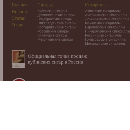
Главная
Сигары
Сигариллы
Новости
Кубинские сигары
Азиатские сигариллы
Доминиканские сигары
Американские сигариллы
Статьи
Гондурасские сигары
Доминиканские сигариллы
Никарагуанские сигары
Кубинские сигариллы
О нас
Костариканские сигары
Европейские сигариллы
Российские сигары
Никарагуанские сигариллы
Китайские сигары
Российские сигариллы
Мексиканские сигары
Гондурасские сигариллы
Мексиканские сигариллы
Официальная точка продаж
кубинских сигар в России
© 2012-2026
Интернет-магазин Cigars-Smoker.ru
Данный
публичной офертой или рекламой!
Купить сигары, сигариллы, хьюмидоры, аксессуары, п
Москве.
Внимание! МИНЗДРАВ РОССИИ ПРЕДУПРЕЖДАЕТ: 
ВАШЕМУ ЗДОРОВЬЮ!
Мы не продаем табачные изделия лицам моложе 18 лет