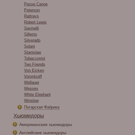
Pesse Canoe
Peterson
Rattrays
Robert Lewis
Savinelli
Sillems
Silverado
Solani
Stanislaw
Tobacconist
Two Friends
Von Eicken
Vorontsoff
Wellauer
Wessex
White Elephant
Winslow
Погарская Фабрика
Хьюмидоры
Американские хьюмидоры
Английские хьюмидоры