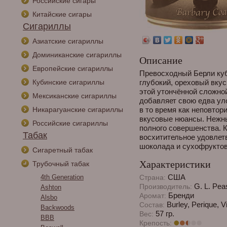
Российские сигары
Китайские сигары
Сигариллы
Азиатские сигариллы
Доминиканские сигариллы
Описание
Европейские сигариллы
Превосходный Берли куб
Кубинские сигариллы
глубокий, ореховый вкус
этой утончённой сложно
Мексиканские сигариллы
добавляет свою едва ул
Никарагуанские сигариллы
в то время как неповтор
вкусовые нюансы. Нежны
Российские сигариллы
полного совершенства. К
Табак
восхитительное удовлетв
шоколада и сухофруктов
Сигаретный табак
Характеристики
Трубочный табак
США
4th Generation
Страна:
G. L. Peas
Производитель:
Ashton
Бренди
Аромат:
Alsbo
Burley, Perique, Vi
Состав:
Backwoods
57 гр.
Вес:
BBB
Крепость: