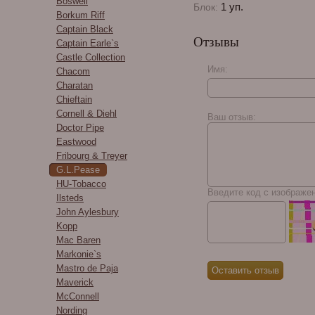
Boswell
1 уп.
Блок:
Borkum Riff
Captain Black
Отзывы
Captain Earle`s
Castle Collection
Имя:
Chacom
Charatan
Chieftain
Cornell & Diehl
Ваш отзыв:
Doctor Pipe
Eastwood
Fribourg & Treyer
G.L.Pease
HU-Tobacco
Введите код с изображе
Ilsteds
John Aylesbury
Kopp
Mac Baren
Markonie`s
Mastro de Paja
Maverick
McConnell
Nording