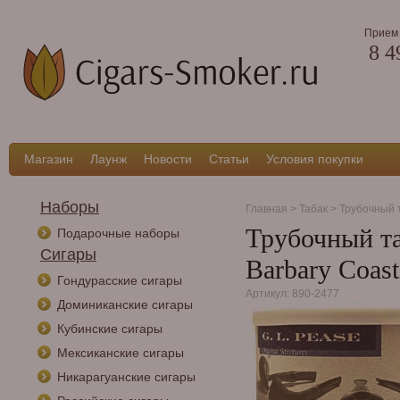
Прием 
8 4
Магазин
Лаунж
Новости
Статьи
Условия покупки
Наборы
Главная
>
Табак
>
Трубочный 
Трубочный таб
Подарочные наборы
Сигары
Barbary Coast
Гондурасские сигары
Артикул: 890-2477
Доминиканские сигары
Кубинские сигары
Мексиканские сигары
Никарагуанские сигары