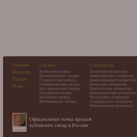
Главная
Сигары
Сигариллы
Новости
Кубинские сигары
Азиатские сигариллы
Доминиканские сигары
Американские сигариллы
Статьи
Гондурасские сигары
Доминиканские сигариллы
Никарагуанские сигары
Кубинские сигариллы
О нас
Костариканские сигары
Европейские сигариллы
Российские сигары
Никарагуанские сигариллы
Китайские сигары
Российские сигариллы
Мексиканские сигары
Гондурасские сигариллы
Мексиканские сигариллы
Официальная точка продаж
кубинских сигар в России