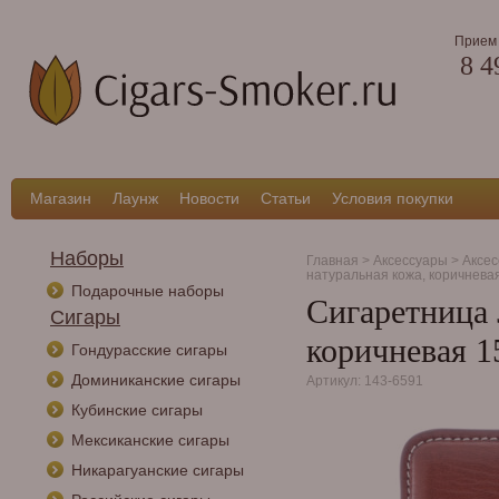
Прием 
8 4
Магазин
Лаунж
Новости
Статьи
Условия покупки
Наборы
Главная
>
Аксессуары
>
Аксес
натуральная кожа, коричнева
Подарочные наборы
Сигаретница 
Сигары
коричневая 1
Гондурасские сигары
Доминиканские сигары
Артикул: 143-6591
Кубинские сигары
Мексиканские сигары
Никарагуанские сигары