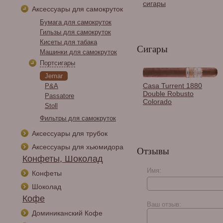
сигары
Аксессуары для самокруток
Бумага для самокруток
Гильзы для самокруток
Кисеты для табака
Сигары
Машинки для самокруток
Портсигары
Jemar
Пакет подарочный
Casa Turrent 1880
P&A
"Vega de tabaco" на 10
Double Robusto
Passatore
сигар
Colorado
Stoll
Фильтры для самокруток
Аксессуары для трубок
Аксессуары для хьюмидора
Отзывы
Конфеты, Шоколад
Имя:
Конфеты
Шоколад
Perdomo Reserve 10th
Кофе
Anniversary Super Toro
Ваш отзыв:
Sun Grown
Доминиканский Кофе