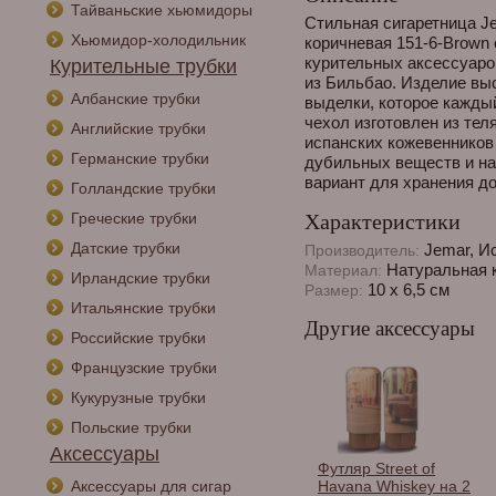
Тайваньские хьюмидоры
Стильная сигаретница Je
Хьюмидор-холодильник
коричневая 151-6-Brown 
курительных аксессуаро
Курительные трубки
из Бильбао. Изделие вы
Албанские трубки
выделки, которое каждый
чехол изготовлен из тел
Английские трубки
испанских кожевенников
Германские трубки
дубильных веществ и н
вариант для хранения до
Голландские трубки
Греческие трубки
Характеристики
Датские трубки
Jemar, И
Производитель:
Натуральная 
Материал:
Ирландские трубки
10 х 6,5 см
Размер:
Итальянские трубки
Другие аксессуары
Российские трубки
Французские трубки
Кукурузные трубки
Польские трубки
Аксессуары
Футляр Street of
Аксессуары для сигар
Havana Whiskey на 2