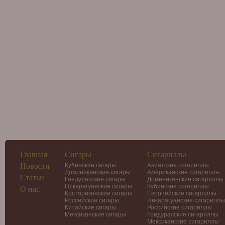
Главная
Сигары
Сигариллы
Новости
Кубинские сигары
Азиатские сигариллы
Доминиканские сигары
Американские сигариллы
Статьи
Гондурасские сигары
Доминиканские сигариллы
Никарагуанские сигары
Кубинские сигариллы
О нас
Костариканские сигары
Европейские сигариллы
Российские сигары
Никарагуанские сигариллы
Китайские сигары
Российские сигариллы
Мексиканские сигары
Гондурасские сигариллы
Мексиканские сигариллы