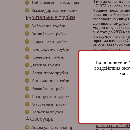
Зажигалка настольна
Тайваньские хьюмидоры
LI710T3 из новой сер
Хьюмидор-холодильник
Мощное трехструйно
нажатии на боковую 
Курительные трубки
расположено снизу к
Оригинальный дизайн
Албанские трубки
Надежная уверенная
высотах до 2800 мет
Английские трубки
инструкция по экспл
гарантии компании Co
Германские трубки
набора идеально соч
Голландские трубки
из серии Quasar.
Греческие трубки
Характеристик
Во исполнение 
Датские трубки
Colib
Производитель:
воздействия окр
Металл
Материал:
Ирландские трубки
мага
11 х 7 х 7 см
Размер:
Итальянские трубки
Другие аксессу
Российские трубки
Французские трубки
Кукурузные трубки
Польские трубки
Аксессуары
Пепельница
настольная Gentil
Аксессуары для сигар