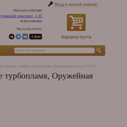
Вход в личный кабинет
Магазин в Москве
узовский проспект, д.35
Кутузовская
Мы в соц.сетях:
Корзина пуста
bri Quasar, тройное турбопламя, Оружейная сталь LI710T3
ое турбопламя, Оружейная