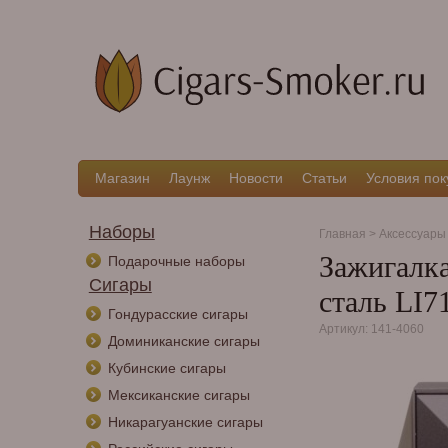
Магазин
Лаунж
Новости
Статьи
Условия пок
Наборы
Главная
>
Аксессуары
Зажигалка
Подарочные наборы
Сигары
сталь LI7
Гондурасские сигары
Артикул: 141-4060
Доминиканские сигары
Кубинские сигары
Мексиканские сигары
Никарагуанские сигары