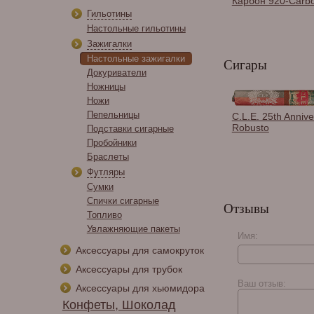
Карбон 920-Carb
Гильотины
Настольные гильотины
Зажигалки
Настольные зажигалки
Сигары
Докуриватели
Ножницы
Ножи
Пепельницы
C.L.E. 25th Annive
Robusto
Подставки сигарные
Пробойники
Браслеты
Футляры
Сумки
Спички сигарные
Отзывы
Топливо
Увлажняющие пакеты
Имя:
Аксессуары для самокруток
Аксессуары для трубок
Ваш отзыв:
Аксессуары для хьюмидора
Конфеты, Шоколад