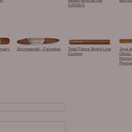
on
черно-золотистая
Вяз E
CA558-5
rsary
Достоевскiй - Favoritas
Total Flame Bright Line
Joya d
Custom
Obras
Numer
Premie