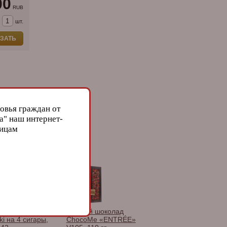
00
RUB
шт.
ЗАТЬ
овья граждан от
а" наш интернет-
лицам
ьница сигарная
Горький шоколад
ki на 4 сигары,
ChocoMe «ENTRÉE»