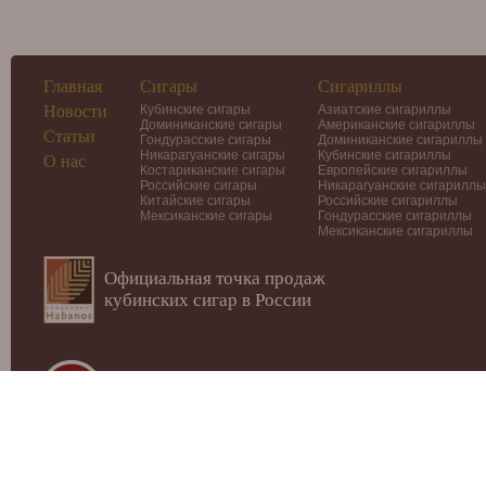
Главная
Сигары
Сигариллы
Новости
Кубинские сигары
Азиатские сигариллы
Доминиканские сигары
Американские сигариллы
Статьи
Гондурасские сигары
Доминиканские сигариллы
Никарагуанские сигары
Кубинские сигариллы
О нас
Костариканские сигары
Европейские сигариллы
Российские сигары
Никарагуанские сигариллы
Китайские сигары
Российские сигариллы
Мексиканские сигары
Гондурасские сигариллы
Мексиканские сигариллы
Официальная точка продаж
кубинских сигар в России
© 2012-2026
Интернет-магазин Cigars-Smoker.ru
Данный
публичной офертой или рекламой!
Купить сигары, сигариллы, хьюмидоры, аксессуары, п
Москве.