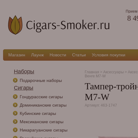
Прием 
8 4
Магазин
Лаунж
Новости
Статьи
Условия покупки
Наборы
Главная
>
Аксессуары
>
Аксес
Венге M7-W
Подарочные наборы
Тампер-трой
Сигары
M7-W
Гондурасские сигары
Доминиканские сигары
Артикул: 463-1747
Кубинские сигары
Мексиканские сигары
Никарагуанские сигары