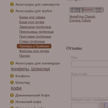
Аксессуары для самокруток
Аксессуары для трубок
Зажигалка Vertigo Nitro
VegaFina Classic
Банки для табака
Black
Corona Tubos
Ерши для трубок
Зажигалки трубочные
Пепельницы трубочные
Подставки трубочные
Сумки трубочные
Тамперы и Тройники
Отзывы
Фильтры для трубок
Прочие
Имя:
Аксессуары для хьюмидора
Don Pepin Garcia Blue
Конфеты, Шоколад
Imperiales Torpedo
Ваш отзыв:
Конфеты
Шоколад
Кофе
Доминиканский Кофе
Введите код с изображе
Испанский кофе