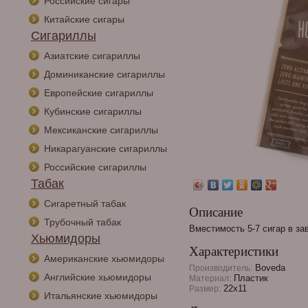
Российские сигары
Китайские сигары
Сигариллы
Азиатские сигариллы
Доминиканские сигариллы
Европейские сигариллы
Кубинские сигариллы
Мексиканские сигариллы
Никарагуанские сигариллы
Российские сигариллы
Табак
Сигаретный табак
Описание
Трубочный табак
Вместимость 5-7 сигар в за
Хьюмидоры
Характеристики
Американские хьюмидоры
Boveda
Производитель:
Английские хьюмидоры
Пластик
Материал:
22х11
Размер:
Итальянские хьюмидоры