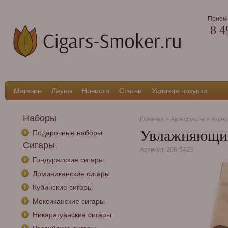
Прием 
8 4
Магазин
Лаунж
Новости
Статьи
Условия покупки
Наборы
Главная
>
Аксессуары
>
Аксес
Увлажняющий 
Подарочные наборы
Сигары
Артикул: 208-5423
Гондурасские сигары
Доминиканские сигары
Кубинские сигары
Мексиканские сигары
Никарагуанские сигары