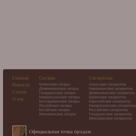
Главная
Сигары
Сигариллы
Новости
Кубинские сигары
Азиатские сигариллы
Доминиканские сигары
Американские сигариллы
Статьи
Гондурасские сигары
Доминиканские сигариллы
Никарагуанские сигары
Кубинские сигариллы
О нас
Костариканские сигары
Европейские сигариллы
Российские сигары
Никарагуанские сигариллы
Китайские сигары
Российские сигариллы
Мексиканские сигары
Гондурасские сигариллы
Мексиканские сигариллы
Официальная точка продаж