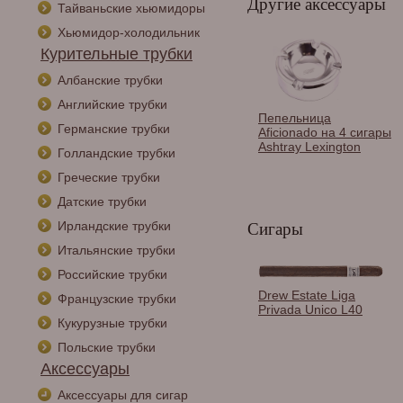
Другие аксессуары
Тайваньские хьюмидоры
Хьюмидор-холодильник
Курительные трубки
Албанские трубки
Английские трубки
Пепельница
Германские трубки
Aficionado на 4 сигары
Ashtray Lexington
Голландские трубки
Греческие трубки
Датские трубки
Ирландские трубки
Сигары
Итальянские трубки
Российские трубки
Тампер трубочный
Drew Estate Liga
Французские трубки
Passatore в
Privada Unico L40
подарочной упаковке,
Кукурузные трубки
Хром, 491-144
Польские трубки
Аксессуары
Аксессуары для сигар