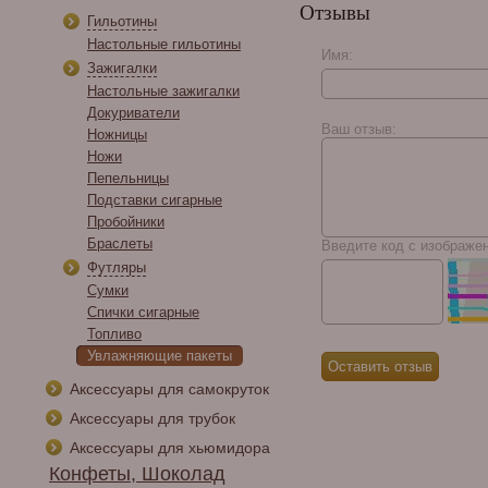
Отзывы
Гильотины
Настольные гильотины
Имя:
Зажигалки
Настольные зажигалки
Tatuaje Fausto FT 127
Докуриватели
Ваш отзыв:
Ножницы
Ножи
Пепельницы
Подставки сигарные
Пробойники
Браслеты
Введите код с изображе
Футляры
Сумки
Спички сигарные
Топливо
Увлажняющие пакеты
Аксессуары для самокруток
Аксессуары для трубок
Аксессуары для хьюмидора
Конфеты, Шоколад