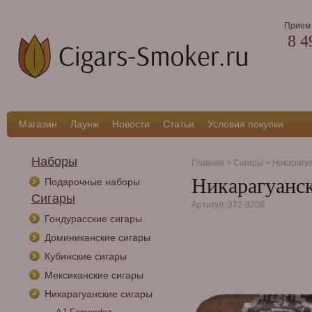
Прием 
8 4
Магазин
Лаунж
Новости
Статьи
Условия покупки
Наборы
Главная
>
Сигары
>
Никарагу
Никарагуанск
Подарочные наборы
Сигары
Артикул: 972-9208
Гондурасские сигары
Доминиканские сигары
Кубинские сигары
Мексиканские сигары
Никарагуанские сигары