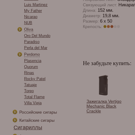
Никараг
Luis Martinez
Связующий лист:
152 мм.
Длина:
My Father
19,8 мм.
Диаметр:
Nicarao
6 х 50
Размер:
NUB
Крепость:
Oliva
Oro Del Mundo
Paradiso
Perla del Mar
Perdomo
Plasencia
Не забудьте купить:
Quorum
Rinas
Rocky Patel
Tatuaje
Toreo
Total Flame
и сигарные
Каттер Lotus JAWS V-
Зажигалка Vertigo
Villa Vieja
os в
Cutter Serrated Matte
Mechanic Black
тименте.
Metallic Brown &
Crackle
Российские сигары
Copper 64 RG
Китайские сигары
CUTV108
Сигариллы