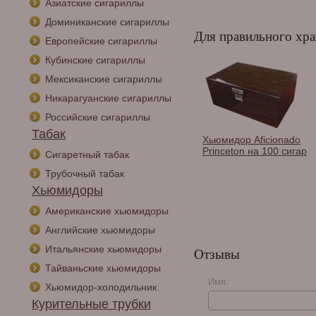
Азиатские сигариллы
Доминиканские сигариллы
Для правильного хра
Европейские сигариллы
Кубинские сигариллы
Мексиканские сигариллы
Никарагуанские сигариллы
Российские сигариллы
Табак
дор Lubinski на
Хьюмидор-шкаф
Хьюмидор Aficionado
гар, Орех Q206
Lubinski на 100 сигар,
Princeton на 100 сигар
Сигаретный табак
Черный глянец Q217
Трубочный табак
Хьюмидоры
Американские хьюмидоры
Английские хьюмидоры
Итальянские хьюмидоры
Отзывы
Тайваньские хьюмидоры
Имя:
Хьюмидор-холодильник
Курительные трубки