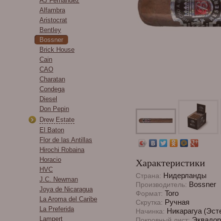
AJ Fernandez
Alfambra
Aristocrat
Bentley
Bossner
Brick House
Cain
CAO
Charatan
Condega
Diesel
Don Pepin
Drew Estate
El Baton
Flor de las Antillas
Hirochi Robaina
Horacio
Характеристики
HVC
Нидерланды
Страна:
J.C. Newman
Bossner
Производитель:
Joya de Nicaragua
Toro
Формат:
La Aroma del Caribe
Ручная
Скрутка:
La Preferida
Никарагуа (Эст
Начинка:
Lampert
Эквадор
Покровный лист: