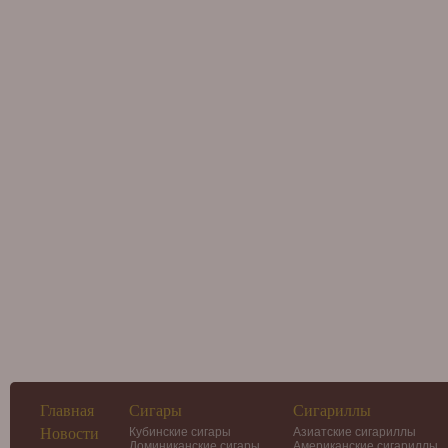
Главная
Сигары
Сигариллы
Новости
Кубинские сигары
Азиатские сигариллы
Доминиканские сигары
Американские сигариллы