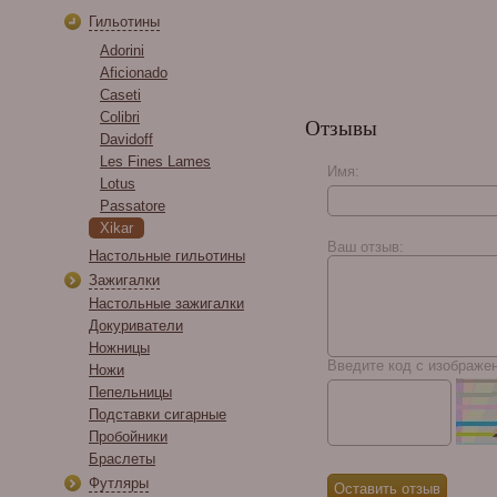
Anodized Black &
Гильотины
Polished Gold 64 RG
CUTV104
Adorini
Aficionado
Caseti
Colibri
Отзывы
Davidoff
Les Fines Lames
Имя:
Lotus
Passatore
Perez Carrillo La
Xikar
Historia E-III
Ваш отзыв:
Настольные гильотины
Зажигалки
Настольные зажигалки
Докуриватели
Ножницы
Введите код с изображе
Ножи
Пепельницы
Подставки сигарные
Пробойники
Браслеты
Футляры