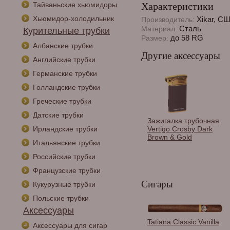
Тайваньские хьюмидоры
Характеристики
Хьюмидор-холодильник
Xikar, С
Производитель:
Сталь
Материал:
Курительные трубки
до 58 RG
Размер:
Албанские трубки
Другие аксессуары
Английские трубки
Германские трубки
Голландские трубки
Греческие трубки
Датские трубки
Зажигалка трубочная
Ирландские трубки
Vertigo Crosby Dark
Brown & Gold
Итальянские трубки
Российские трубки
Французские трубки
Сигары
Кукурузные трубки
Польские трубки
Аксессуары
Каттер Lotus JAWS V-
Tatiana Classic Vanilla
Аксессуары для сигар
Cutter Serrated