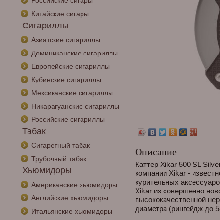
Российские сигары
Китайские сигары
Сигариллы
Азиатские сигариллы
Доминиканские сигариллы
Европейские сигариллы
Кубинские сигариллы
Мексиканские сигариллы
Никарагуанские сигариллы
Российские сигариллы
Табак
Сигаретный табак
Описание
Трубочный табак
Каттер Xikar 500 SL Silve
Хьюмидоры
компании Xikar - извест
курительных аксессуаро
Американские хьюмидоры
Xikar из совершенно нов
Английские хьюмидоры
высококачественной нер
диаметра (рингейдж до 5
Итальянские хьюмидоры