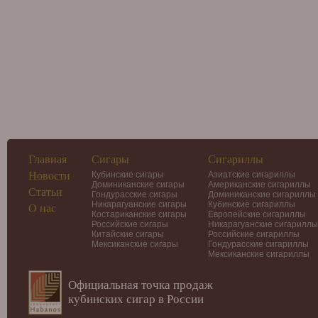
Главная
Сигары
Сигариллы
Новости
Кубинские сигары
Азиатские сигариллы
Доминиканские сигары
Американские сигариллы
Статьи
Гондурасские сигары
Доминиканские сигариллы
Никарагуанские сигары
Кубинские сигариллы
О нас
Костариканские сигары
Европейские сигариллы
Российские сигары
Никарагуанские сигариллы
Китайские сигары
Российские сигариллы
Мексиканские сигары
Гондурасские сигариллы
Мексиканские сигариллы
Официальная точка продаж
кубинских сигар в России