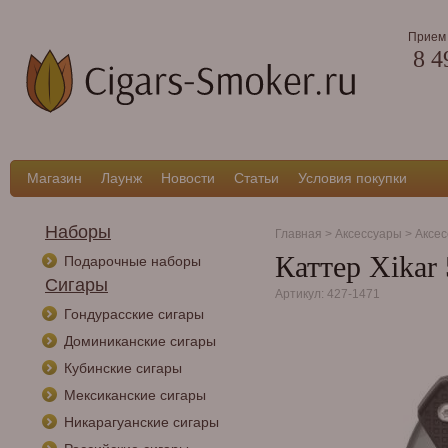
Прием 
8 4
Магазин
Лаунж
Новости
Статьи
Условия покупки
Наборы
Главная
>
Аксессуары
>
Аксес
Каттер Xikar 
Подарочные наборы
Сигары
Артикул: 427-1471
Гондурасские сигары
Доминиканские сигары
Кубинские сигары
Мексиканские сигары
Никарагуанские сигары