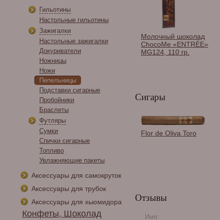
Гильотины
Настольные гильотины
Зажигалки
Молочный шоколад
Настольные зажигалки
ChocoMe «ENTRÉE»
Докуриватели
MG124, 110 гр.
Ножницы
Ножи
Пепельницы
Подставки сигарные
Сигары
Пробойники
Браслеты
Футляры
Сумки
Зажигалка Les Fines
Flor de Oliva Toro
Lames LE FEU RS -
Спички сигарные
Sniper Grey,
Топливо
LF4003012
Увлажняющие пакеты
Аксессуары для самокруток
Аксессуары для трубок
Отзывы
Аксессуары для хьюмидора
Конфеты, Шоколад
Имя: