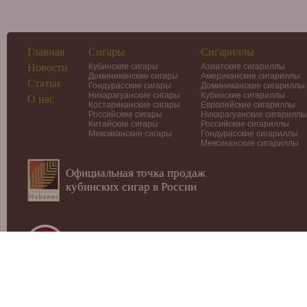
Главная
Сигары
Сигариллы
Новости
Кубинские сигары
Азиатские сигариллы
Доминиканские сигары
Американские сигариллы
Статьи
Гондурасские сигары
Доминиканские сигариллы
Никарагуанские сигары
Кубинские сигариллы
О нас
Костариканские сигары
Европейские сигариллы
Российские сигары
Никарагуанские сигариллы
Китайские сигары
Российские сигариллы
Мексиканские сигары
Гондурасские сигариллы
Мексиканские сигариллы
Официальная точка продаж
кубинских сигар в России
© 2012-2026
Интернет-магазин Cigars-Smoker.ru
Данный
публичной офертой или рекламой!
Купить сигары, сигариллы, хьюмидоры, аксессуары, п
Москве.