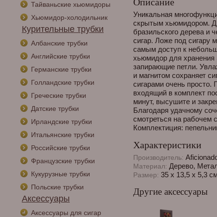
Описание
Тайваньские хьюмидоры
Уникальная многофункц
Хьюмидор-холодильник
скрытым хьюмидором. Дв
Курительные трубки
бразильского дерева и 
сигар. Ложе под сигару 
Албанские трубки
самым доступ к неболь
Английские трубки
хьюмидор для хранения 
запирающие петли. Увла
Германские трубки
и магнитом сохраняет си
Голландские трубки
сигарами очень просто. 
входящий в комплект пос
Греческие трубки
минут, высушите и закр
Датские трубки
Благодаря удачному соч
смотреться на рабочем 
Ирландские трубки
Комплектиция: пепельни
Итальянские трубки
Характеристики
Российские трубки
Aficionad
Производитель:
Французские трубки
Дерево, Мета
Материал:
Кукурузные трубки
35 х 13,5 х 5,3 см
Размер:
Польские трубки
Другие аксессуары
Аксессуары
Аксессуары для сигар