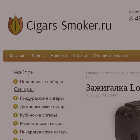
Прием 
8 4
Магазин
Лаунж
Новости
Статьи
Условия покупки
Наборы
Главная
>
Аксессуары
>
Аксес
GT
Подарочные наборы
Зажигалка Lo
Сигары
Артикул: 254-9662
Гондурасские сигары
Доминиканские сигары
Кубинские сигары
Мексиканские сигары
Никарагуанские сигары