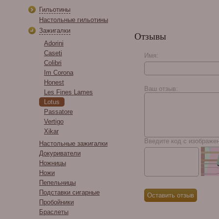
Гильотины
Настольные гильотины
Зажигалки
Отзывы
Adorini
Caseti
Имя:
Colibri
Im Corona
La Flor Dominicana
Honest
Suave Grand Maduro
Ваш отзыв:
№ 6
Les Fines Lames
Lotus
Passatore
Vertigo
Xikar
Введите код с изображе
Настольные зажигалки
Докуриватели
Ножницы
Ножи
Пепельницы
Подставки сигарные
Пробойники
Браслеты