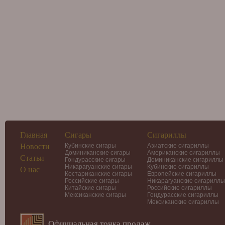
Главная
Сигары
Сигариллы
Новости
Кубинские сигары
Азиатские сигариллы
Доминиканские сигары
Американские сигариллы
Статьи
Гондурасские сигары
Доминиканские сигариллы
Никарагуанские сигары
Кубинские сигариллы
О нас
Костариканские сигары
Европейские сигариллы
Российские сигары
Никарагуанские сигариллы
Китайские сигары
Российские сигариллы
Мексиканские сигары
Гондурасские сигариллы
Мексиканские сигариллы
Официальная точка продаж