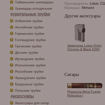
Тайваньские хьюмидоры
Lotus; С
Производитель:
Металл
Материал:
Хьюмидор-холодильник
Курительные трубки
Другие аксессуары
Албанские трубки
Английские трубки
Германские трубки
Голландские трубки
Зажигалка Lotus Orion
Греческие трубки
Chrome & Black 5250
Датские трубки
Ирландские трубки
Итальянские трубки
Российские трубки
Сигары
Французские трубки
Кукурузные трубки
Польские трубки
Зажигалка трубочная
Plasencia Alma Fuerte
Im Corona - 33-3202 -
Robustus I
Аксессуары
Pipe Master
Аксессуары для сигар