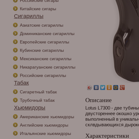
Российские сигары
Китайские сигары
Сигариллы
Азиатские сигариллы
Доминиканские сигариллы
Европейские сигариллы
Кубинские сигариллы
Мексиканские сигариллы
Никарагуанские сигариллы
Российские сигариллы
Табак
Сигаретный табак
Описание
Трубочный табак
Хьюмидоры
Lotus L7300 - две тубин
двустореннее окошко ур
Американские хьюмидоры
выполненный в уникальн
склвдывающихся дырокол
Английские хьюмидоры
Итальянские хьюмидоры
Характеристики