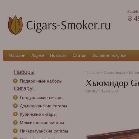
Прием 
8 4
Магазин
Лаунж
Новости
Статьи
Условия покупки
Наборы
Главная
>
Хьюмидоры
>
Итал
Хьюмидор Gen
Подарочные наборы
Сигары
Артикул: 128-6930
Гондурасские сигары
Доминиканские сигары
Кубинские сигары
Мексиканские сигары
Никарагуанские сигары