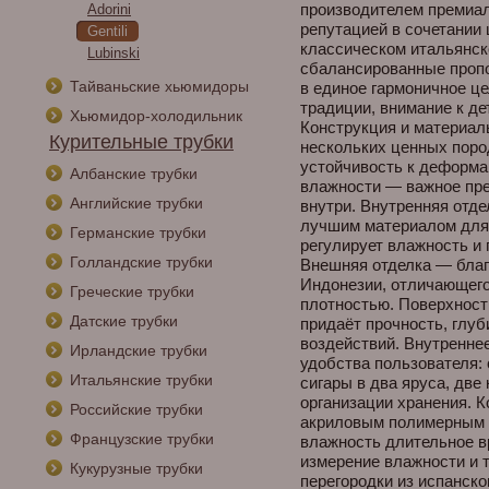
производителем премиа
Adorini
репутацией в сочетании
Gentili
классическом итальянско
Lubinski
сбалансированные проп
Тайваньские хьюмидоры
в единое гармоничное це
традиции, внимание к де
Хьюмидор-холодильник
Конструкция и материал
Курительные трубки
нескольких ценных поро
устойчивость к деформа
Албанские трубки
влажности — важное пр
Английские трубки
внутри. Внутренняя отде
лучшим материалом для 
Германские трубки
регулирует влажность и 
Голландские трубки
Внешняя отделка — благ
Индонезии, отличающего
Греческие трубки
плотностью. Поверхност
Датские трубки
придаёт прочность, глу
воздействий. Внутреннее
Ирландские трубки
удобства пользователя:
Итальянские трубки
сигары в два яруса, две
организации хранения. 
Российские трубки
акриловым полимерным 
Французские трубки
влажность длительное в
измерение влажности и 
Кукурузные трубки
перегородки из испанско