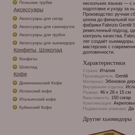
Польские трубки
нескольких языках — с 
подготовке и уходу за х
Аксессуары
Производство: ручная сб
Аксессуары для сигар
шпона до финальной пол
фабрики Fabrizio Gentili
Аксессуары для самокруток
ремесленный подход, гд
Аксессуары для трубок
контроль качества. Fabri
лет создаёт хьюмидоры,
Аксессуары для хьюмидора
мастерских с современн
Конфеты, Шоколад
долговечности.
Конфеты
Характеристики
Шоколад
Италия
Страна:
Кофе
Gentili
Производитель:
Эбеновое дер
Материал:
Доминиканский Кофе
Испа
Внутренняя отделка:
Испанский кофе
46 х 28 х 15 см
Размер:
150 сигар
Вместимость:
Итальянский кофе
Акриловый
Комплектация:
Кубинский Кофе
Да
Подарочная упаковка:
Другие хьюмидоры