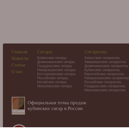
Главная
Сигары
Сигариллы
Новости
Кубинские сигары
Азиатские сигариллы
Доминиканские сигары
Американские сигариллы
Статьи
Гондурасские сигары
Доминиканские сигариллы
Никарагуанские сигары
Кубинские сигариллы
О нас
Костариканские сигары
Европейские сигариллы
Российские сигары
Никарагуанские сигариллы
Китайские сигары
Российские сигариллы
Мексиканские сигары
Гондурасские сигариллы
Мексиканские сигариллы
Официальная точка продаж
кубинских сигар в России