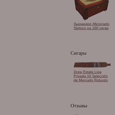
Хьюмидор Aficionado
Stetson на 160 сигар
Сигары
Drew Estate Liga
Privada 10 Selección
de Mercado Robusto
Хьюмидор Lubinski на
60 сигар с
Отзывы
электронным замком,
Эбеновое дерево
Q230