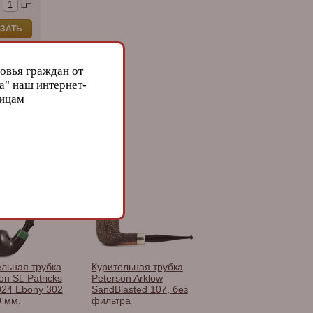
шт.
ЗАТЬ
овья граждан от
а" наш интернет-
лицам
on
ельная трубка
Курительная трубка
on St. Patricks
Peterson Arklow
024 Ebony 302
SandBlasted 107, без
9 мм.
фильтра