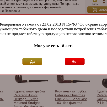
радовала курильщиков своей простой, классической
ской и черными как смоль мундштуками. Теперь та же
Есть
иционная эстетика доступны в фирменной
ЗАКА
ше Петерсона.
и
Федерального закона от 23.02.2013 N 15-Ф3 "Об охране здор
Бренд
son
ужающего табачного дыма и последствий потребления табак
зин не продает табачную продукцию несовершеннолетним 
Мне уже есть 18 лет!
.
Peters
 производителя
Да
Нет
ка
Курительная трубка
Курительная трубка
Курит
Peterson Junior
Peterson Christmas
Peters
 мм
Heritage - Silver
Pipe 2023 SandBlast
Day 2
Mounted Straight
103, без фильтра
P-Lip 
Apple, без фильтра