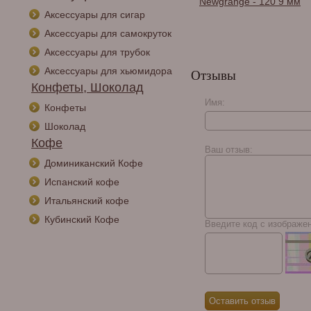
Newgrange - 120 9 мм
Аксессуары для сигар
Аксессуары для самокруток
Аксессуары для трубок
Аксессуары для хьюмидора
Отзывы
Конфеты, Шоколад
Имя:
Конфеты
Курительная трубка
Peterson Standard
Шоколад
System - Smooth - 305
Кофе
P-Lip, без фильтра
Ваш отзыв:
Доминиканский Кофе
Испанский кофе
Итальянский кофе
Кубинский Кофе
Введите код с изображе