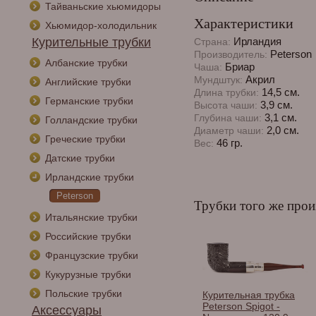
Тайваньские хьюмидоры
Характеристики
Хьюмидор-холодильник
Курительные трубки
Ирландия
Страна:
Peterson
Производитель:
Албанские трубки
Бриар
Чаша:
Акрил
Мундштук:
Английские трубки
14,5 см.
Длина трубки:
Германские трубки
3,9 см.
Высота чаши:
3,1 см.
Глубина чаши:
Голландские трубки
2,0 см.
Диаметр чаши:
Греческие трубки
46 гр.
Вес:
Датские трубки
Ирландские трубки
Peterson
Трубки того же прои
Итальянские трубки
Российские трубки
Французские трубки
Кукурузные трубки
Польские трубки
Курительная трубка
Peterson Spigot -
Аксессуары