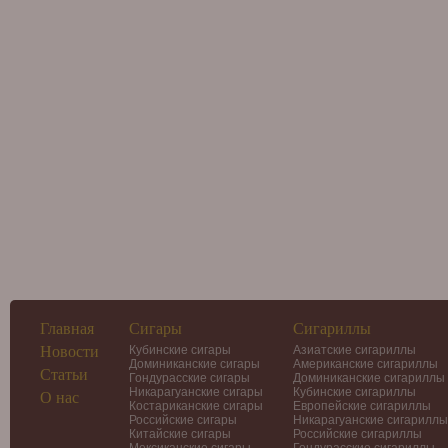
Главная
Сигары
Сигариллы
Новости
Кубинские сигары
Азиатские сигариллы
Доминиканские сигары
Американские сигариллы
Статьи
Гондурасские сигары
Доминиканские сигариллы
Никарагуанские сигары
Кубинские сигариллы
О нас
Костариканские сигары
Европейские сигариллы
Российские сигары
Никарагуанские сигариллы
Китайские сигары
Российские сигариллы