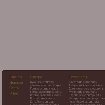
Главная
Сигары
Сигариллы
Новости
Кубинские сигары
Азиатские сигариллы
Доминиканские сигары
Американские сигариллы
Статьи
Гондурасские сигары
Доминиканские сигариллы
Никарагуанские сигары
Кубинские сигариллы
О нас
Костариканские сигары
Европейские сигариллы
Российские сигары
Никарагуанские сигариллы
Китайские сигары
Российские сигариллы