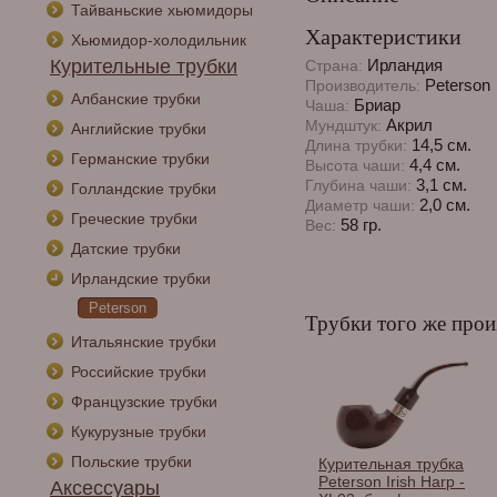
Тайваньские хьюмидоры
Характеристики
Хьюмидор-холодильник
Курительные трубки
Ирландия
Страна:
Peterson
Производитель:
Албанские трубки
Бриар
Чаша:
Акрил
Мундштук:
Английские трубки
14,5 см.
Длина трубки:
Германские трубки
4,4 см.
Высота чаши:
3,1 см.
Глубина чаши:
Голландские трубки
2,0 см.
Диаметр чаши:
Греческие трубки
58 гр.
Вес:
Датские трубки
Ирландские трубки
Peterson
Трубки того же прои
Итальянские трубки
Российские трубки
Французские трубки
Кукурузные трубки
Польские трубки
Курительная трубка
Peterson Irish Harp -
Аксессуары