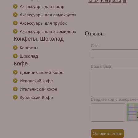
XL02, без фильтра
Аксессуары для сигар
Аксессуары для самокруток
Аксессуары для трубок
Аксессуары для хьюмидора
Отзывы
Конфеты, Шоколад
Имя:
Конфеты
Курительная трубка
Peterson St. Patricks
Шоколад
Day 2024 Rustic 313 P-
Кофе
Lip, без фильтра
Ваш отзыв:
Доминиканский Кофе
Испанский кофе
Итальянский кофе
Кубинский Кофе
Введите код с изображе