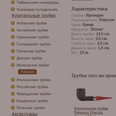
Тайваньские хьюмидоры
Характеристики
Хьюмидор-холодильник
Курительные трубки
Ирландия
Страна:
Peterson
Производитель:
Албанские трубки
Бриар
Чаша:
Эбонит
Мундштук:
Английские трубки
14,5 см.
Длина трубки:
Германские трубки
3,6 см.
Высота чаши:
3,0 см.
Глубина чаши:
Голландские трубки
1,5 см.
Диаметр чаши:
Греческие трубки
15 гр.
Вес:
Датские трубки
Ирландские трубки
Peterson
Трубки того же прои
Итальянские трубки
Российские трубки
Французские трубки
Кукурузные трубки
Польские трубки
Курительная трубка
Peterson Dracula
Аксессуары