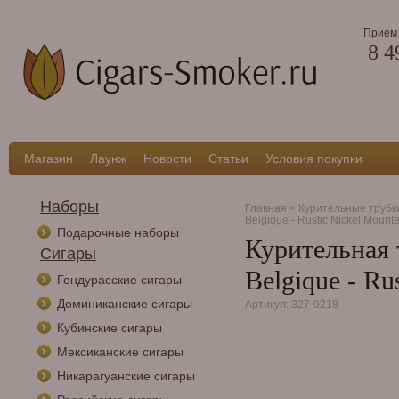
Прием 
8 4
Магазин
Лаунж
Новости
Статьи
Условия покупки
Наборы
Главная
>
Курительные трубк
Belgique - Rustic Nickel Mount
Подарочные наборы
Курительная т
Сигары
Belgique - Ru
Гондурасские сигары
Доминиканские сигары
Артикул: 327-9218
Кубинские сигары
Мексиканские сигары
Никарагуанские сигары