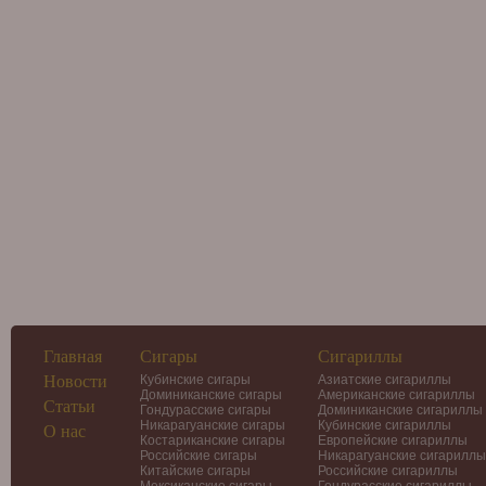
Главная
Сигары
Сигариллы
Новости
Кубинские сигары
Азиатские сигариллы
Доминиканские сигары
Американские сигариллы
Статьи
Гондурасские сигары
Доминиканские сигариллы
Никарагуанские сигары
Кубинские сигариллы
О нас
Костариканские сигары
Европейские сигариллы
Российские сигары
Никарагуанские сигариллы
Китайские сигары
Российские сигариллы