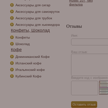
Rustic 107, без
фильтра
Аксессуары для сигар
Аксессуары для самокруток
Аксессуары для трубок
Аксессуары для хьюмидора
Отзывы
Конфеты, Шоколад
Имя:
Конфеты
Курительная трубка
Peterson Dracula
Шоколад
Rustic 230, без
Кофе
фильтра
Ваш отзыв:
Доминиканский Кофе
Испанский кофе
Итальянский кофе
Кубинский Кофе
Введите код с изображе