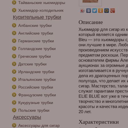
Тайваньские хьюмидоры
Хьюмидор-холодильник
Курительные трубки
Описание
Албанские трубки
Хьюмидор для сигар из ко
Английские трубки
который является одним 
Bleu — это хьюмидоры сд
Германские трубки
они лучшие в мире. Любо
Голландские трубки
произведением искусств
предметом роскоши. Пер
Греческие трубки
основателем фирмы Але
Датские трубки
аукционах за огромные д
изготавливается в ручн
Ирландские трубки
дела из драгоценных пор
Итальянские трубки
полугода, что делает и
сигар. Мастерство, тала
Российские трубки
служат гарантами прести
Французские трубки
ELIE BLUE вот уже в тече
творчество и многолетни
Кукурузные трубки
красоты и качества изде
Польские трубки
20 лет.
Аксессуары
Характеристики
Аксессуары для сигар