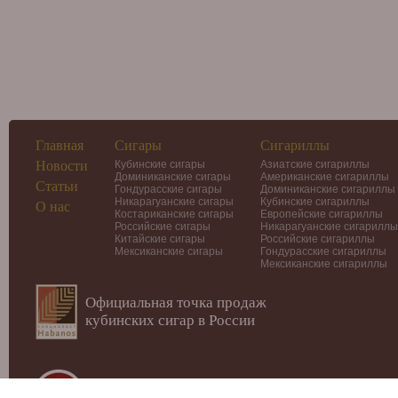
Главная
Сигары
Сигариллы
Новости
Кубинские сигары
Азиатские сигариллы
Доминиканские сигары
Американские сигариллы
Статьи
Гондурасские сигары
Доминиканские сигариллы
Никарагуанские сигары
Кубинские сигариллы
О нас
Костариканские сигары
Европейские сигариллы
Российские сигары
Никарагуанские сигариллы
Китайские сигары
Российские сигариллы
Мексиканские сигары
Гондурасские сигариллы
Мексиканские сигариллы
Официальная точка продаж
кубинских сигар в России