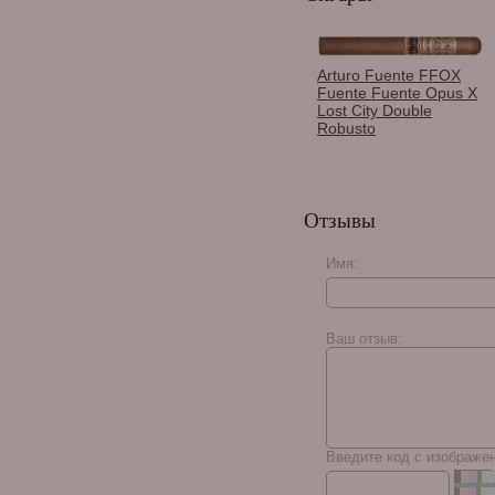
Arturo Fuente FFOX
Fuente Fuente Opus X
Lost City Double
Robusto
Хьюмидор Adorini
Cuba Te Amo M Deluxe
Отзывы
на 75 сигар, кубинский
флаг 16098
Имя:
My Father La
Opulencia Box Pressed
Ваш отзыв:
Robusto
Введите код с изображе