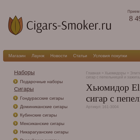
Прием 
8 4
Магазин
Лаунж
Новости
Статьи
Условия покупки
Наборы
Главная
>
Хьюмидоры
>
Элит
сигар с пепельницей и зажига
Подарочные наборы
Хьюмидор Eli
Сигары
сигар с пепе
Гондурасские сигары
Доминиканские сигары
Артикул: 161-3004
Кубинские сигары
Мексиканские сигары
Никарагуанские сигары