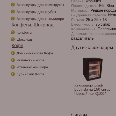
Франция
Страна:
Аксессуары для самокруток
Elie Bleu
Производитель:
Редкие пород
Материал:
Аксессуары для трубок
Испа
Внутренняя отделка:
Аксессуары для хьюмидора
25 х 25 х 13
Размер:
75 сигар
Конфеты, Шоколад
Вместимость:
Пепельниц
Комплектация:
Конфеты
Дополнительная комплект
разделитель
Шоколад
Кофе
Другие хьюмидоры
Доминиканский Кофе
Испанский кофе
Итальянский кофе
Кубинский Кофе
Хьюмидор-шкаф
Lubinski на 150 сигар,
Черный лак Q1004
Сигары