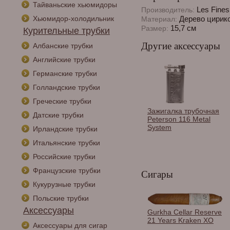
Тайваньские хьюмидоры
Les Fine
Производитель:
Хьюмидор-холодильник
Дерево цирик
Материал:
15,7 см
Размер:
Курительные трубки
Другие аксессуары
Албанские трубки
Английские трубки
Германские трубки
Голландские трубки
Греческие трубки
Зажигалка трубочная
Датские трубки
Peterson 116 Metal
System
Ирландские трубки
Итальянские трубки
Российские трубки
Французские трубки
Сигары
Кукурузные трубки
Польские трубки
Аксессуары
Пробойник-браслет
Gurkha Cellar Reserve
Oscuro Gold Skull I арт.
21 Years Kraken XO
Аксессуары для сигар
BP3228032