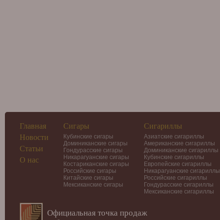
Главная
Сигары
Сигариллы
Новости
Кубинские сигары
Азиатские сигариллы
Доминиканские сигары
Американские сигариллы
Статьи
Гондурасские сигары
Доминиканские сигариллы
Никарагуанские сигары
Кубинские сигариллы
О нас
Костариканские сигары
Европейские сигариллы
Российские сигары
Никарагуанские сигариллы
Китайские сигары
Российские сигариллы
Мексиканские сигары
Гондурасские сигариллы
Мексиканские сигариллы
Официальная точка продаж