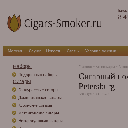
Прием 
8 4
Магазин
Лаунж
Новости
Статьи
Условия покупки
Наборы
Главная
>
Аксессуары
>
Аксес
Сигарный нож L
Подарочные наборы
Сигары
Petersburg
Гондурасские сигары
Артикул: 971-9840
Доминиканские сигары
Кубинские сигары
Мексиканские сигары
Никарагуанские сигары