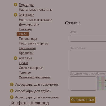
Гильотины
Настольные гильотины
Зажигалки
Настольные зажигалки
Отзывы
Докуриватели
Ножницы
Имя:
Ножи
Пепельницы
My Father №3 Crema
Подставки сигарные
Пробойники
Ваш отзыв:
Браслеты
Футляры
Сумки
Спички сигарные
Топливо
Введите код с изображе
Увлажняющие пакеты
Аксессуары для самокруток
Аксессуары для трубок
Аксессуары для хьюмидора
Конфеты, Шоколад