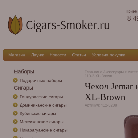
Прием 
8 4
Магазин
Лаунж
Новости
Статьи
Условия покупки
Наборы
Главная
>
Аксессуары
>
Аксес
110-2-XL-Brown
Подарочные наборы
Чехол Jemar 
Сигары
XL-Brown
Гондурасские сигары
Доминиканские сигары
Артикул: 412-5288
Кубинские сигары
Мексиканские сигары
Никарагуанские сигары