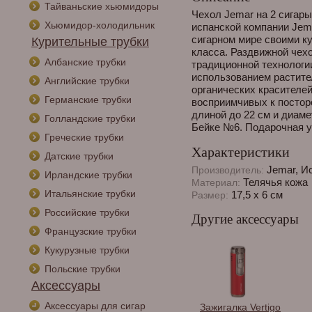
Тайваньские хьюмидоры
Чехол Jemar на 2 сигары
Хьюмидор-холодильник
испанской компании Jema
сигарном мире своими к
Курительные трубки
класса. Раздвижной чехо
Албанские трубки
традиционной технологи
использованием растит
Английские трубки
органических красителей
Германские трубки
восприимчивых к постор
длиной до 22 см и диаме
Голландские трубки
Бейке №6. Подарочная у
Греческие трубки
Характеристики
Датские трубки
Jemar, И
Производитель:
Ирландские трубки
Телячья кожа
Материал:
Итальянские трубки
17,5 x 6 см
Размер:
Российские трубки
Другие аксессуары
Французские трубки
Кукурузные трубки
Польские трубки
Аксессуары
Аксессуары для сигар
Зажигалка Vertigo