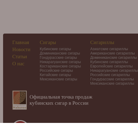
Главная
Сигары
Сигариллы
Новости
Кубинские сигары
Азиатские сигариллы
Доминиканские сигары
Американские сигариллы
Статьи
Гондурасские сигары
Доминиканские сигариллы
Никарагуанские сигары
Кубинские сигариллы
О нас
Костариканские сигары
Европейские сигариллы
Российские сигары
Никарагуанские сигариллы
Китайские сигары
Российские сигариллы
Мексиканские сигары
Гондурасские сигариллы
Мексиканские сигариллы
Официальная точка продаж
кубинских сигар в России