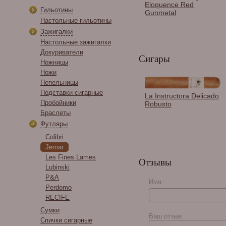
Eloquence Red
Гильотины
Gunmetal
Настольные гильотины
Зажигалки
Настольные зажигалки
Докуриватели
Сигары
Ножницы
Ножи
Пепельницы
Подставки сигарные
Пробойник сигарный
La Instructora Delicado
Passatore, Вороненая
Пробойники
Robusto
сталь 592-141
Браслеты
Футляры
Colibri
Jemar
Les Fines Lames
Отзывы
Lubinski
P&A
Имя:
Perdomo
RECIFE
Perez Carrillo Encore
Сумки
Majestic
Ваш отзыв:
Спички сигарные