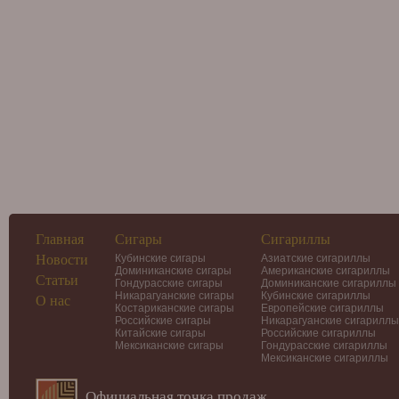
Главная
Сигары
Сигариллы
Новости
Кубинские сигары
Азиатские сигариллы
Доминиканские сигары
Американские сигариллы
Статьи
Гондурасские сигары
Доминиканские сигариллы
Никарагуанские сигары
Кубинские сигариллы
О нас
Костариканские сигары
Европейские сигариллы
Российские сигары
Никарагуанские сигариллы
Китайские сигары
Российские сигариллы
Мексиканские сигары
Гондурасские сигариллы
Мексиканские сигариллы
Официальная точка продаж