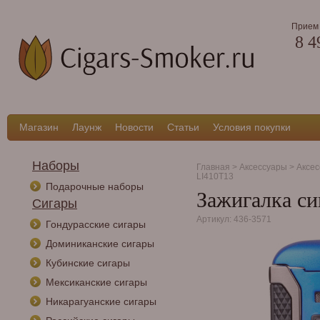
Прием 
8 4
Магазин
Лаунж
Новости
Статьи
Условия покупки
Наборы
Главная
>
Аксессуары
>
Аксес
LI410T13
Подарочные наборы
Зажигалка си
Сигары
Артикул: 436-3571
Гондурасские сигары
Доминиканские сигары
Кубинские сигары
Мексиканские сигары
Никарагуанские сигары