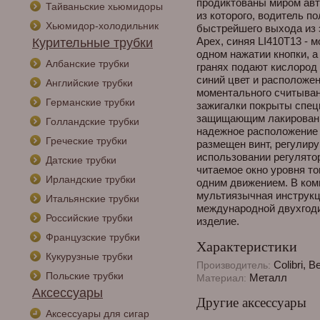
продиктованы миром авт
Тайваньские хьюмидоры
из которого, водитель п
Хьюмидор-холодильник
быстрейшего выхода из э
Apex, синяя LI410T13 - 
Курительные трубки
одном нажатии кнопки, а
Албанские трубки
гранях подают кислород 
синий цвет и расположен
Английские трубки
моментального считыван
Германские трубки
зажигалки покрыты спе
защищающим лакированн
Голландские трубки
надежное расположение 
Греческие трубки
размещен винт, регулир
использовании регулято
Датские трубки
читаемое окно уровня то
Ирландские трубки
одним движением. В ком
мультиязычная инструкц
Итальянские трубки
международной двухгодич
Российские трубки
изделие.
Французские трубки
Характеристики
Кукурузные трубки
Colibri, 
Производитель:
Польские трубки
Металл
Материал:
Аксессуары
Другие аксессуары
Аксессуары для сигар