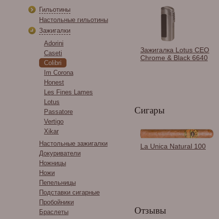
Гильотины
Настольные гильотины
Зажигалки
Adorini
Зажигалка Lotus CEO
Caseti
Chrome & Black 6640
Colibri
Im Corona
Honest
Les Fines Lames
Lotus
Сигары
Passatore
Vertigo
Xikar
Настольные зажигалки
Футляр Viva Cuba
La Unica Natural 100
Whiskey на 3 сигары
Докуриватели
Ножницы
Ножи
Пепельницы
Подставки сигарные
Пробойники
Отзывы
Браслеты