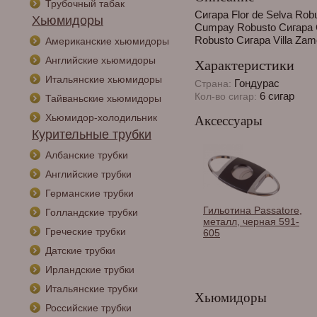
Трубочный табак
Сигара Flor de Selva Rob
Хьюмидоры
Cumpay Robusto Сигара 
Robusto Сигара Villa Za
Американские хьюмидоры
Английские хьюмидоры
Характеристики
Итальянские хьюмидоры
Гондурас
Страна:
6 сигар
Кол-во сигар:
Тайваньские хьюмидоры
Хьюмидор-холодильник
Аксессуары
Курительные трубки
Албанские трубки
Английские трубки
Германские трубки
Гильотина Passatore,
Голландские трубки
металл, черная 591-
Греческие трубки
605
Датские трубки
Ирландские трубки
Итальянские трубки
Хьюмидоры
Российские трубки