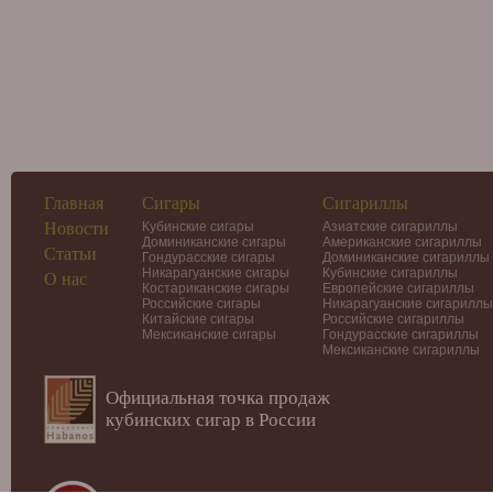
Главная
Сигары
Сигариллы
Новости
Кубинские сигары
Азиатские сигариллы
Доминиканские сигары
Американские сигариллы
Статьи
Гондурасские сигары
Доминиканские сигариллы
Никарагуанские сигары
Кубинские сигариллы
О нас
Костариканские сигары
Европейские сигариллы
Российские сигары
Никарагуанские сигариллы
Китайские сигары
Российские сигариллы
Мексиканские сигары
Гондурасские сигариллы
Мексиканские сигариллы
Официальная точка продаж
кубинских сигар в России