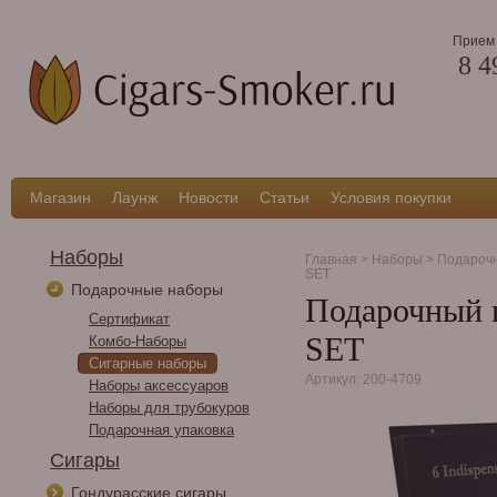
Прием 
8 4
Магазин
Лаунж
Новости
Статьи
Условия покупки
Наборы
Главная
>
Наборы
>
Подароч
SET
Подарочные наборы
Подарочный н
Сертификат
SET
Комбо-Наборы
Сигарные наборы
Артикул: 200-4709
Наборы аксессуаров
Наборы для трубокуров
Подарочная упаковка
Сигары
Гондурасские сигары