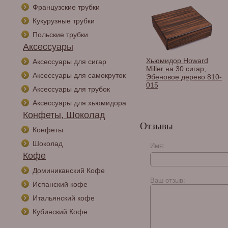
Французские трубки
Кукурузные трубки
Пробойник-браслет
Azul Ring арт.
Польские трубки
BP3131011
Аксессуары
Хьюмидор Howard
Аксессуары для сигар
Miller на 30 сигар,
Аксессуары для самокруток
Эбеновое дерево 810-
015
Аксессуары для трубок
Аксессуары для хьюмидора
Конфеты, Шоколад
Отзывы
Конфеты
Шоколад
Имя:
Кофе
Доминиканский Кофе
Ваш отзыв:
Испанский кофе
Итальянский кофе
Хьюмидор Howard
Кубинский Кофе
Miller на 10 сигар,
Эбеновое дерево 810-