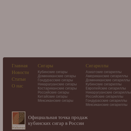
Главная
Сигары
Сигариллы
Новости
Кубинские сигары
Азиатские сигариллы
Доминиканские сигары
Американские сигариллы
Статьи
Гондурасские сигары
Доминиканские сигариллы
Никарагуанские сигары
Кубинские сигариллы
О нас
Костариканские сигары
Европейские сигариллы
Российские сигары
Никарагуанские сигариллы
Китайские сигары
Российские сигариллы
Мексиканские сигары
Гондурасские сигариллы
Мексиканские сигариллы
Официальная точка продаж
кубинских сигар в России