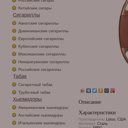
Российские сигары
Китайские сигары
Сигариллы
Азиатские сигариллы
Доминиканские сигариллы
Европейские сигариллы
Кубинские сигариллы
Мексиканские сигариллы
Никарагуанские сигариллы
Российские сигариллы
Табак
Сигаретный табак
Трубочный табак
Хьюмидоры
Описание
Американские хьюмидоры
Характеристики
Английские хьюмидоры
Lotus; США
Производитель:
Итальянские хьюмидоры
Сталь
Материал:
58RG
Размер: