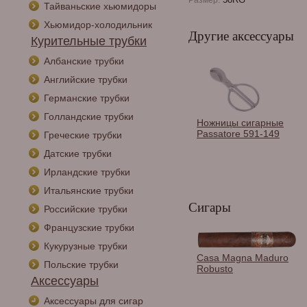
Тайваньские хьюмидоры
Хьюмидор-холодильник
Другие аксессуары
Курительные трубки
Албанские трубки
Английские трубки
Германские трубки
Голландские трубки
Ножницы сигарные
Passatore 591-149
Греческие трубки
Датские трубки
Ирландские трубки
Итальянские трубки
Сигары
Российские трубки
Французские трубки
Кукурузные трубки
Инжир в темном
Casa Magna Maduro
Польские трубки
шоколаде с
Robusto
трюфельным кремом
Аксессуары
Rabitos Royale №6 (6
конфет)
Аксессуары для сигар