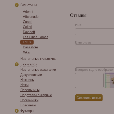
Гильотины
Adorini
Отзывы
Aficionado
Caseti
Имя:
Colibri
Davidoff
Cuesta Rey Centro
Les Fines Lames
Fino Sungrown Gordo
Lotus
Ваш отзыв:
No. 60
Passatore
Xikar
Настольные гильотины
Зажигалки
Настольные зажигалки
Введите код с изображе
Докуриватели
Ножницы
Ножи
Пепельницы
Подставки сигарные
Пробойники
Браслеты
Футляры