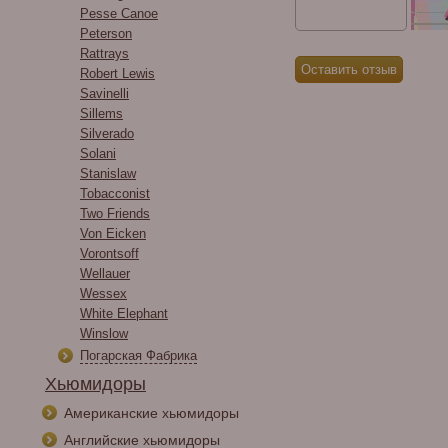
Pesse Canoe
Peterson
Rattrays
Robert Lewis
Savinelli
Sillems
Silverado
Solani
Stanislaw
Tobacconist
Two Friends
Von Eicken
Vorontsoff
Wellauer
Wessex
White Elephant
Winslow
Погарская Фабрика
Хьюмидоры
Американские хьюмидоры
Английские хьюмидоры