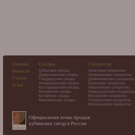
Главная
Сигары
Сигариллы
Новости
Кубинские сигары
Азиатские сигариллы
Доминиканские сигары
Американские сигариллы
Статьи
Гондурасские сигары
Доминиканские сигариллы
Никарагуанские сигары
Кубинские сигариллы
О нас
Костариканские сигары
Европейские сигариллы
Российские сигары
Никарагуанские сигариллы
Китайские сигары
Российские сигариллы
Мексиканские сигары
Гондурасские сигариллы
Мексиканские сигариллы
Официальная точка продаж
кубинских сигар в России