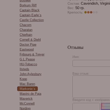
Boswell
Cavendish, Virgin
Состав:
Borkum Riff
50 гр.
Вес:
Captain Black
Крепость:
Captain Earle`s
Castle Collection
Chacom
Charatan
Chieftain
Cornell & Diehl
Doctor Pipe
Отзывы
Eastwood
Fribourg & Treyer
Имя:
G.L.Pease
HU-Tobacco
Ilsteds
Ваш отзыв:
John Aylesbury
Kopp
Mac Baren
Markonie`s
Mastro de Paja
Maverick
Введите код с изображе
McConnell
Nording