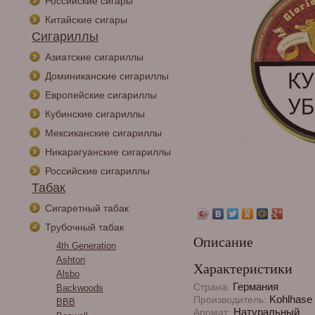
Российские сигары
Китайские сигары
Сигариллы
Азиатские сигариллы
Доминиканские сигариллы
Европейские сигариллы
Кубинские сигариллы
Мексиканские сигариллы
Никарагуанские сигариллы
Российские сигариллы
Табак
Сигаретный табак
Трубочный табак
Описание
4th Generation
Ashton
Характеристики
Alsbo
Германия
Страна:
Backwoods
Kohlhase 
Производитель:
BBB
Натуральный
Аромат: