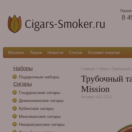
Прием 
8 4
Магазин
Лаунж
Новости
Статьи
Условия покупки
Наборы
Главная
>
Табак
>
Трубочный 
Трубочный та
Подарочные наборы
Сигары
Mission
Гондурасские сигары
Артикул: 612-7312
Доминиканские сигары
Кубинские сигары
Мексиканские сигары
Никарагуанские сигары