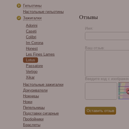
Гильотины
Настольные гильотины
Отзывы
Зажигалки
Adorini
Имя:
Caseti
Colibri
Cain Daytona Double
Im Corona
Toro
Ваш отзыв:
Honest
Les Fines Lames
Lotus
Passatore
Vertigo
Xikar
Введите код с изображе
Настольные зажигалки
Докуриватели
Ножницы
Ножи
Пепельницы
Подставки сигарные
Пробойники
Браслеты