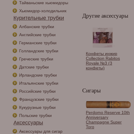
Тайваньские хьюмидоры
Хьюмидор-холодильник
Другие аксессуары
Курительные трубки
Албанские трубки
Английские трубки
Германские трубки
Голландские трубки
Конфеты инжир
Collection Rabitos
Греческие трубки
Royale №3 (3
Датские трубки
конфеты)
Ирландские трубки
Итальянские трубки
Сигары
Российские трубки
Французские трубки
Кукурузные трубки
Зажигалка Vertigo
Perdomo Reserve 10th
Польские трубки
Double Agent
Anniversary
Gunmetal
Champagne Super
Аксессуары
Toro
Аксессуары для сигар