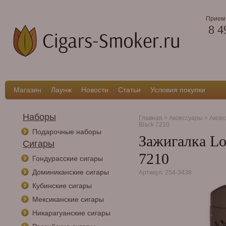
Прием 
8 4
Магазин
Лаунж
Новости
Статьи
Условия покупки
Наборы
Главная
>
Аксессуары
>
Аксес
Black 7210
Подарочные наборы
Зажигалка Lo
Сигары
7210
Гондурасские сигары
Доминиканские сигары
Артикул: 254-3438
Кубинские сигары
Мексиканские сигары
Никарагуанские сигары