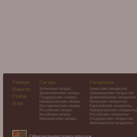
Главная
Сигары
Сигариллы
Новости
Кубинские сигары
Азиатские сигариллы
Доминиканские сигары
Американские сигариллы
Статьи
Гондурасские сигары
Доминиканские сигариллы
Никарагуанские сигары
Кубинские сигариллы
О нас
Костариканские сигары
Европейские сигариллы
Российские сигары
Никарагуанские сигариллы
Китайские сигары
Российские сигариллы
Мексиканские сигары
Гондурасские сигариллы
Мексиканские сигариллы
Официальная точка продаж