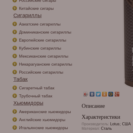
Российские сигары
Китайские сигары
Сигариллы
Азиатские сигариллы
Доминиканские сигариллы
Европейские сигариллы
Кубинские сигариллы
Мексиканские сигариллы
Никарагуанские сигариллы
Российские сигариллы
Табак
Сигаретный табак
Трубочный табак
Хьюмидоры
Описание
Американские хьюмидоры
Характеристики
Английские хьюмидоры
Lotus; США
Производитель:
Итальянские хьюмидоры
Сталь
Материал: