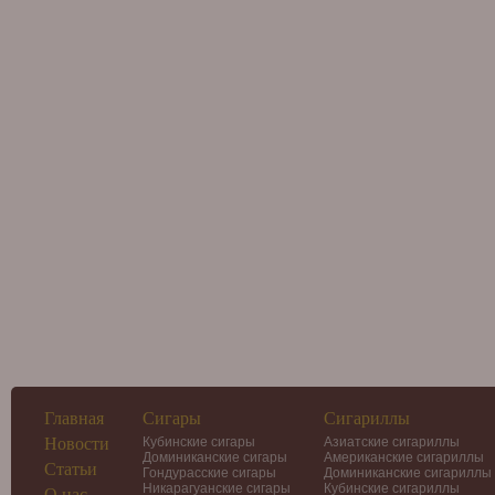
Главная
Сигары
Сигариллы
Новости
Кубинские сигары
Азиатские сигариллы
Доминиканские сигары
Американские сигариллы
Статьи
Гондурасские сигары
Доминиканские сигариллы
Никарагуанские сигары
Кубинские сигариллы
О нас