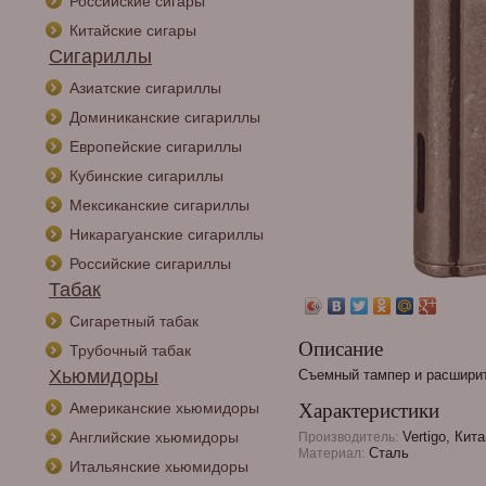
Российские сигары
Китайские сигары
Сигариллы
Азиатские сигариллы
Доминиканские сигариллы
Европейские сигариллы
Кубинские сигариллы
Мексиканские сигариллы
Никарагуанские сигариллы
Российские сигариллы
Табак
Сигаретный табак
Описание
Трубочный табак
Хьюмидоры
Съемный тампер и расширит
Американские хьюмидоры
Характеристики
Английские хьюмидоры
Vertigo, Кита
Производитель:
Сталь
Материал:
Итальянские хьюмидоры