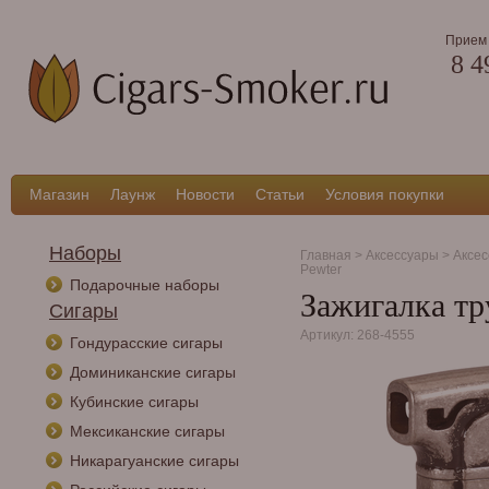
Прием 
8 4
Магазин
Лаунж
Новости
Статьи
Условия покупки
Наборы
Главная
>
Аксессуары
>
Аксес
Pewter
Подарочные наборы
Зажигалка тр
Сигары
Артикул: 268-4555
Гондурасские сигары
Доминиканские сигары
Кубинские сигары
Мексиканские сигары
Никарагуанские сигары