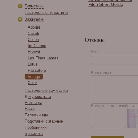
Zephyr Maroon Crackle
Pilon Short Gordo
Гильотины
& Copper
Настольные гильотины
Зажигалки
Adorini
Caseti
Отзывы
Colibri
Im Corona
Honest
Имя:
Les Fines Lames
Lotus
Flor de Oliva Churchill
Passatore
Ваш отзыв:
Vertigo
Xikar
Настольные зажигалки
Докуриватели
Ножницы
Введите код с изображе
Ножи
Пепельницы
Подставки сигарные
Пробойники
Браслеты