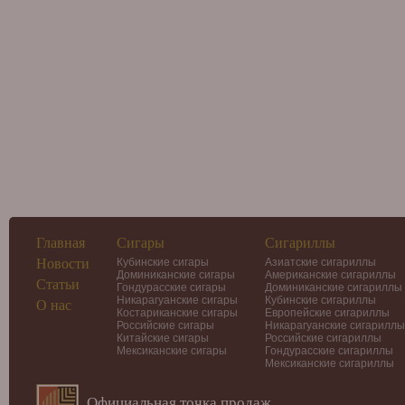
Главная
Сигары
Сигариллы
Новости
Кубинские сигары
Азиатские сигариллы
Доминиканские сигары
Американские сигариллы
Статьи
Гондурасские сигары
Доминиканские сигариллы
Никарагуанские сигары
Кубинские сигариллы
О нас
Костариканские сигары
Европейские сигариллы
Российские сигары
Никарагуанские сигариллы
Китайские сигары
Российские сигариллы
Мексиканские сигары
Гондурасские сигариллы
Мексиканские сигариллы
Официальная точка продаж