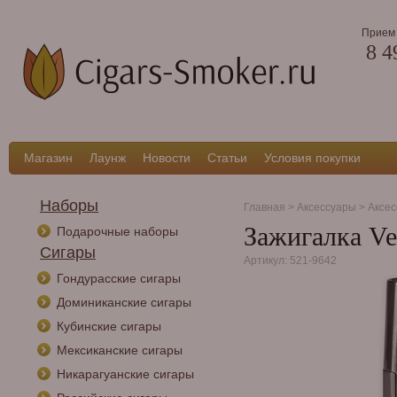
Прием 
8 4
Магазин
Лаунж
Новости
Статьи
Условия покупки
Наборы
Главная
>
Аксессуары
>
Аксес
Зажигалка Ve
Подарочные наборы
Сигары
Артикул: 521-9642
Гондурасские сигары
Доминиканские сигары
Кубинские сигары
Мексиканские сигары
Никарагуанские сигары