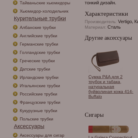
тонкий дизайн.
Тайваньские хьюмидоры
Хьюмидор-холодильник
Характеристики
Курительные трубки
Vertigo, 
Производитель:
Сталь
Материал:
Албанские трубки
Английские трубки
Другие аксессуары
Германские трубки
Голландские трубки
Греческие трубки
Датские трубки
Сумка P&A для 2
Ирландские трубки
трубок и табака,
Итальянские трубки
натуральная
буйволиная кожа 414-
Российские трубки
Buffalo
Французские трубки
Кукурузные трубки
Сигары
Польские трубки
Аксессуары
Аксессуары для сигар
Зажигалка Vertigo
La Galera Connecticut